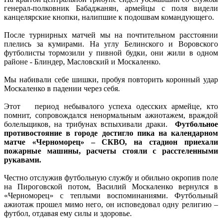
генерал-полковник Бабаджанян, армейцы с поля видели
канцелярские кнопки, налипшие к подошвам командующего.
После турнирных матчей мы на почтительном расстоянии
плелись за кумирами. На углу Белинского и Воровского
футболисты тормозили у пивной будки, они жили в одном
районе - Блиндер, Масловский и Москаленко.
Мы набивали себе шишки, пробуя повторить коронный удар
Москаленко в падении через себя.
Этот период небывалого успеха одесских армейце, кто
помнит, сопровождался ненормальным ажиотажем, враждой
болельщиков, на трибунах вспыхивали драки.
Футбольное
противостояние в городе достигло пика на календарном
матче «Черноморец» – СКВО, на стадион приехали
пожарные машины, расчеты стояли с расстеленными
рукавами.
Честно отслужив футбольную службу и обильно окропив поле
на Пироговской потом, Василий Москаленко вернулся в
«Черноморец» с теплыми воспоминаниями. Футбольный
ажиотаж прошел мимо него, он исповедовал одну религию –
футбол, отдавая ему силы и здоровье.