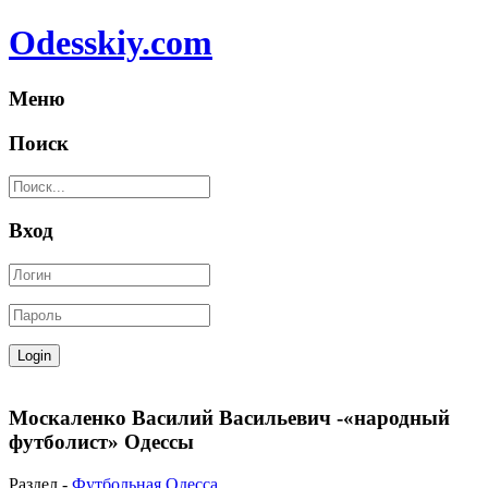
Odesskiy.com
Меню
Поиск
Вход
Москаленко Василий Васильевич -«народный
футболист» Одессы
Раздел -
Футбольная Одесса