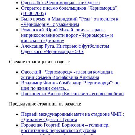
Одесса без «Черноморца» – не Одесса
Открытое письмо болельщиков "Черноморца"
(16.06.2005)
Было время, и Мадридский "Реал" относился к
«Черноморцу» с уважением
Роменский Юрий Михайлович – гарант
неприкосновенности ворот «Черноморца» и
киевского «Динамо»
Александр Руга. Интервью с футболистом
Одесского «Черноморца» 50-х
Свежие страницы из раздела:
Одесский "Черноморец» - главная команда в
жизни Семёна Иосифовича Альтмана
Владимир Финк - бомбардир "Черноморца": он
шел по жизни смеясь…
Прокопенко Виктор Евгеньевич - его все любили
Предыдущие страницы из раздела:
Первый международный матч на стадионе ЧМП :
«Динамо» Одесса - Турция
Городенко Георгий Борисович – голкипер,
воспитанник пересыпского футбола