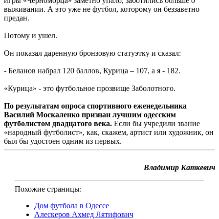
игры «Черноморца» заметно упало, заботились больше о
выживании. А это уже не футбол, которому он беззаветно
предан.
Потому и ушел.
Он показал даренную бронзовую статуэтку и сказал:
- Беланов набрал 120 баллов, Курица – 107, а я - 182.
«Курица» - это футбольное прозвище Заболотного.
По результатам опроса спортивного еженедельника
Василий Москаленко признан лучшим одесским
футболистом двадцатого века.
Если бы учредили звание
«народный футболист», как, скажем, артист или художник, он
был бы удостоен одним из первых.
Владимир Каткевич
Похожие страницы:
Дом футбола в Одессе
Алескеров Ахмед Лятифович