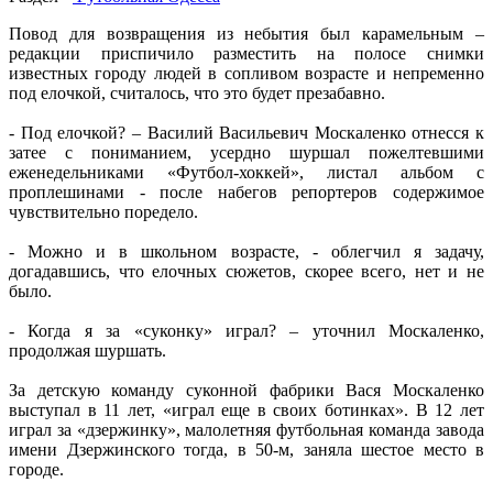
Повод для возвращения из небытия был карамельным –
редакции приспичило разместить на полосе снимки
известных городу людей в сопливом возрасте и непременно
под елочкой, считалось, что это будет презабавно.
- Под елочкой? – Василий Васильевич Москаленко отнесся к
затее с пониманием, усердно шуршал пожелтевшими
еженедельниками «Футбол-хоккей», листал альбом с
проплешинами - после набегов репортеров содержимое
чувствительно поредело.
- Можно и в школьном возрасте, - облегчил я задачу,
догадавшись, что елочных сюжетов, скорее всего, нет и не
было.
- Когда я за «суконку» играл? – уточнил Москаленко,
продолжая шуршать.
За детскую команду суконной фабрики Вася Москаленко
выступал в 11 лет, «играл еще в своих ботинках». В 12 лет
играл за «дзержинку», малолетняя футбольная команда завода
имени Дзержинского тогда, в 50-м, заняла шестое место в
городе.