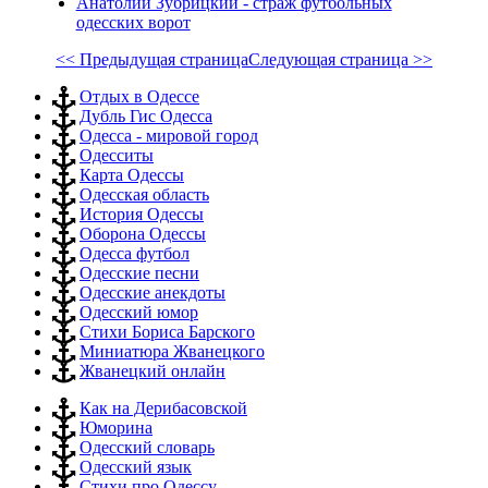
Анатолий Зубрицкий - страж футбольных
одесских ворот
<< Предыдущая страница
Следующая страница >>
Отдых в Одессе
Дубль Гис Одесса
Одесса - мировой город
Одесситы
Карта Одессы
Одесская область
История Одессы
Оборона Одессы
Одесса футбол
Одесские песни
Одесские анекдоты
Одесский юмор
Стихи Бориса Барского
Миниатюра Жванецкого
Жванецкий онлайн
Как на Дерибасовской
Юморина
Одесский словарь
Одесский язык
Стихи про Одессу