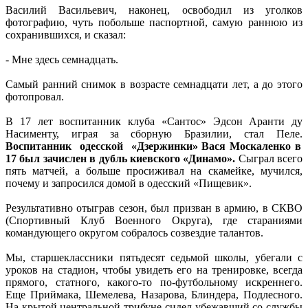
Василий Васильевич, наконец, освободил из уголков
фотографию, чуть побольше паспортной, самую раннюю из
сохранившихся, и сказал:
- Мне здесь семнадцать.
Самый ранний снимок в возрасте семнадцати лет, а до этого
фотопровал.
В 17 лет воспитанник клуба «Сантос» Эдсон Аранти ду
Насименту, играя за сборную Бразилии, стал Пеле.
Воспитанник одесской «Дзержинки» Вася Москаленко в
17 был зачислен в дубль киевского «Динамо».
Сыграл всего
пять матчей, а больше просиживал на скамейке, мучился,
почему и запросился домой в одесский «Пищевик».
Результативно отыграв сезон, был призван в армию, в СКВО
(Спортивный Клуб Военного Округа), где стараниями
командующего округом собралось созвездие талантов.
Мы, старшеклассники пятьдесят седьмой школы, убегали с
уроков на стадион, чтобы увидеть его на тренировке, всегда
прямого, статного, какого-то по-футбольному искреннего.
Еще Приймака, Шемелева, Назарова, Блиндера, Подлесного.
На крытой центральной трибуне сидел убежавший со службы