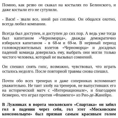
Помню, как резво он скакал на костылях по Белинского, и
даже костыли его не сутулили.
- Вася! - звали все, иной раз сопляки. Он общался охотно,
всегда любил компании.
Всегда был доступен, и доступен до сих пор. А ведь уже тогда
был капитаном «Черноморца», дважды демократично
избирался капитаном - в 68-м и 69-м. В нервный период
головокружительных взлетов «Черноморца» и досадных
падений команда доверилась ему, выбрать они могли только
чистого человека, который не вызывал сомнений.
Он спешил снять гипс, возможно, чувствовал, что играть
осталось недолго. После повторной травмы снова спешил.
Почти обо всех тренерах и даже соперниках вспоминает
уважительно. Не таит злобу на тренеров, не выпустивших его
на исторический матч с «Интернационале», и благодарен
безмерно, что играл против «Фламенго» из Рио-де-Жанейро.
В Лужниках в ворота московского «Спартака» он забил
гол в падении через себя, гол этот «Московским
комсомольцем» был признан самым красивым голом