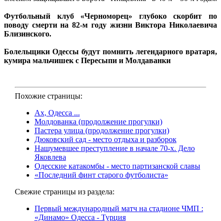
Футбольный клуб «Черноморец» глубоко скорбит по
поводу смерти на 82-м году жизни Виктора Николаевича
Близинского.
Болельщики Одессы будут помнить легендарного вратаря,
кумира мальчишек с Пересыпи и Молдаванки
Похожие страницы:
Ах, Одесса ...
Молдованка (продолжение прогулки)
Пастера улица (продолжение прогулки)
Дюковский сад - место отдыха и разборок
Нашумевшее преступление в начале 70-х. Дело
Яковлева
Одесские катакомбы - место партизанской славы
«Последний финт старого футболиста»
Свежие страницы из раздела:
Первый международный матч на стадионе ЧМП :
«Динамо» Одесса - Турция