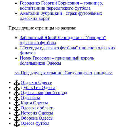
Городенко Георгий Борисович – голкипер,
воспитанник пересыпского футбола
Анатолий Зубрицкий - страж футбольных
одесских ворот
Предыдущие страницы из раздела:
Заболотный Юрий Леонидович - "блондин"
одесского футбола
"Легенды одесского футбoла" или спор одесских
фанатов
Исаак Гроссман – признанный король
болельщиков Одессы
<< Предыдущая страница
Следующая страница >>
Отдых в Одессе
Дубль Гис Одесса
Одесса - мировой город
Одесситы
Карта Одессы
Одесская область
История Одессы
Оборона Одессы
Одесса футбол