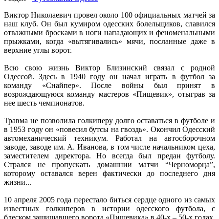
Виктор Николаевич провел около 100 официальных матчей за
наш клуб. Он был кумиром одесских болельщиков, славился
отважными бросками в ноги нападающих и феноменальными
прыжками, когда «вытягивались» мячи, посланные даже в
верхние углы ворот.
Всю свою жизнь Виктор Близинский связал с родной
Одессой. Здесь в 1940 году он начал играть в футбол за
команду «Снайпер». После войны был принят в
возрождающуюся команду мастеров «Пищевик», отыграв за
нее шесть чемпионатов.
Травма не позволила голкиперу долго оставаться в футболе и
в 1953 году он «повесил бутсы на гвоздь». Окончил Одесский
автомеханический техникум. Работал на автосборочном
заводе, заводе им. А. Иванова, в том числе начальником цеха,
заместителем директора. Но всегда был предан футболу.
Стрался не пропускать домашнии матчи “Черноморца”,
которому оставался верен фактически до последнего дня
жизни...
10 апреля 2005 года перестало биться сердце одного из самых
известных голкиперов в истории одесского футбола, с
блеском защищавшего ворота «Пищевика» в 40-х – 50-х годах.