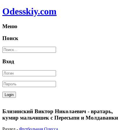
Odesskiy.com
Меню
Поиск
Вход
Близинский Виктор Николаевич - вратарь,
кумир мальчишек с Пересыпи и Молдаванки
Раздел -
Футбольная Одесса