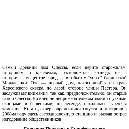
Самый древний дом Одессы, если верить старожилам,
историкам и краеведам, расположился отнюдь не в
историческом центре города, а в забытом "устье" бандитской
Молдаванки. Это — первый дом, покосившийся на краю
Херсонского сквера, по левой стороне улицы Пастера. Он
заслуживает внимания, так как, предположительно, он старше
самой Одессы. Во внешне непримечательном здании с узкими
оконцами и башенками, по легенде, находилась турецкая
таможня... Кстати, сквер современники запустили, построив в
2008-м году здесь автозаправочную станцию и вызвав острое
негодование общественников.
Больница Пирогова и Склифосовского