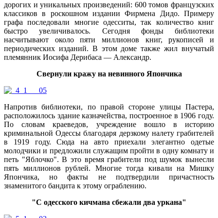
дорогих и уникальных произведений: 600 томов французских
классиков в роскошном издании Фирмена Дидо. Примеру
графа последовали многие одесситы, так количество книг
быстро увеличивалось. Сегодня фонды библиотеки
насчитывают около пяти миллионов книг, рукописей и
периодических изданий. В этом доме также жил внучатый
племянник Иосифа Дерибаса — Александр.
Свернули кражу на невинного Япончика
Напротив библиотеки, по правой стороне улицы Пастера,
расположилось здание казначейства, построенное в 1906 году.
По словам краеведов, учреждение вошло в историю
криминальной Одессы благодаря дерзкому налету грабителей
в 1919 году. Сюда на авто приехали элегантно одетые
молодчики и предложили служащим пройти в одну комнату и
петь "Яблочко". В это время грабители под шумок вынесли
пять миллионов рублей. Многие тогда кивали на Мишку
Япончика, но факты не подтвердили причастность
знаменитого бандита к этому ограблению.
"С одесского кичмана сбежали два уркана"