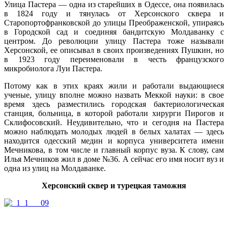
Улица Пастера — одна из старейших в Одессе, она появилась
в 1824 году и тянулась от Херсонского сквера и
Старопортофранковской до улицы Преображенской, упираясь
в Городской сад и соединяя бандитскую Молдаванку с
центром. До революции улицу Пастера тоже называли
Херсонской, ее описывал в своих произведениях Пушкин, но
в 1923 году переименовали в честь французского
микробиолога Луи Пастера.
Потому как в этих краях жили и работали выдающиеся
ученые, улицу вполне можно назвать Меккой науки: в свое
время здесь разместились городская бактериологическая
станция, больница, в которой работали хирурги Пирогов и
Склифосовский. Неудивительно, что и сегодня на Пастера
можно наблюдать молодых людей в белых халатах — здесь
находится одесский медин и корпуса университета имени
Мечникова, в том числе и главный корпус вуза. К слову, сам
Илья Мечников жил в доме №36. А сейчас его имя носит вуз и
одна из улиц на Молдаванке.
Херсонский сквер и турецкая таможня