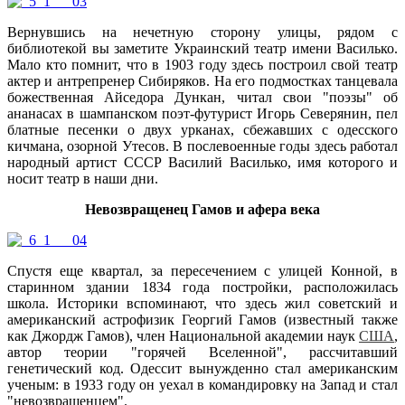
Вернувшись на нечетную сторону улицы, рядом с
библиотекой вы заметите Украинский театр имени Василько.
Мало кто помнит, что в 1903 году здесь построил свой театр
актер и антрепренер Сибиряков. На его подмостках танцевала
божественная Айседора Дункан, читал свои "поэзы" об
ананасах в шампанском поэт-футурист Игорь Северянин, пел
блатные песенки о двух урканах, сбежавших с одесского
кичмана, озорной Утесов. В послевоенные годы здесь работал
народный артист СССР Василий Василько, имя которого и
носит театр в наши дни.
Невозвращенец Гамов и афера века
Спустя еще квартал, за пересечением с улицей Конной, в
старинном здании 1834 года постройки, расположилась
школа. Историки вспоминают, что здесь жил советский и
американский астрофизик Георгий Гамов (известный также
как Джордж Гамов), член Национальной академии наук
США
,
автор теории "горячей Вселенной", рассчитавший
генетический код. Одессит вынужденно стал американским
ученым: в 1933 году он уехал в командировку на Запад и стал
"невозвращенцем".