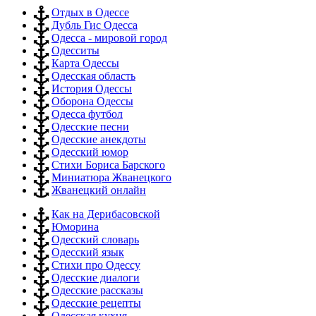
Отдых в Одессе
Дубль Гис Одесса
Одесса - мировой город
Одесситы
Карта Одессы
Одесская область
История Одессы
Оборона Одессы
Одесса футбол
Одесские песни
Одесские анекдоты
Одесский юмор
Стихи Бориса Барского
Миниатюра Жванецкого
Жванецкий онлайн
Как на Дерибасовской
Юморина
Одесский словарь
Одесский язык
Стихи про Одессу
Одесские диалоги
Одесские рассказы
Одесские рецепты
Одесская кухня