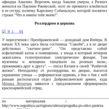
офицера Амалию. Впрочем, когда Амалия умерла, а Ризнич
женился на Паулине Ржевуской, поэт не преминул влюбиться
в ее сестру, полячку Каролину Собаньскую, которой посвятил
строки "Что в имени тебе моем?".
Роллердром и церковь
У пересечения с Преображенской — доходный дом Инбера. В
начале ХХ века здесь была гостиница "Савойя", а в ее дворе
действовал "скетинг-ринг". "Он представлял собой
асфальтовый каток в помещении, у входа в который вечером
зажигались гелиотроповые электрические фонари. Там
мужчины и женщины танцевали на роликах вальс,
прижимаясь друг к другу", — писал Катаев в своей "Разбитой
жизни". Неподалеку от роллердрома, во дворах, высится
украшение улицы — реформатская церковь, а бок о бок с ней
раньше располагался отдел Добровольческой армии, куда
Мишка Япончик
заявился с предложением сформировать
красноармейский отряд.
_______________________________________________________
по материалам ::
http://www.segodnya.ua/regions/odessa/progulka-po-ulice-pastera-