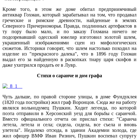
Кроме того, в этом же доме обитал предприимчивый
антиквар Гохман, который зарабатывал на том, что продавал
греческие и римские древности, найденные в землях
Северного Причерноморья. Правда, подлинных артефактов в
ту пору было мало, и по заказу Гохмана ничего не
подозревавший одесский ювелир изготовил золотой шлем,
украшенный изображениями сцен из мифологических
сюжетов. Историки говорят, что шлем настолько походил на
изделие из "прекрасного далека", что в 1896 году Гохман
выдал его за найденную в раскопках тиару царя скифов и
даже ухитрился продать ее в Лувр.
Стихи о саранче и дом графа
Чуть дальше, по правой стороне улицы, в доме Фундуклея
(1820 года постройки) жил граф Воронцов. Сюда же на работу
являлся вольнодумец Пушкин. Ходит легенда, по которой
поэта отправили в Херсонский уезд для борьбы с саранчой.
Вместо официального отчета он прислал стихи: "Саранча
летела, летела и села; сидела, сидела, все съела и вновь
улетела". Недалеко отсюда, в здании Академии холода, где
жил офицер ВМФ Иван Ризнич, Пушкин воспевал супругу