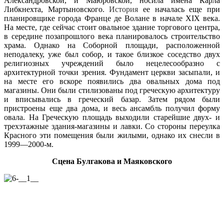
Александровской, и Маюровской, носила имена Карла
Либкнехта, Мартыновского.
История
ее началась еще при
планировщике города Франце де Волане в начале XIX века.
На месте, где сейчас стоит овальное здание торгового центра,
в середине позапрошлого века планировалось строительство
храма. Однако на Соборной площади, расположенной
неподалеку, уже был собор, и такое близкое соседство двух
религиозных учреждений было нецелесообразно с
архитектурной точки зрения. Фундамент церкви засыпали, и
на месте его вскоре появились два овальных дома под
магазины. Они были стилизованы под греческую архитектуру
и вписывались в греческий базар. Затем рядом были
пристроены еще два дома, и весь ансамбль получил форму
овала. На Греческую площадь выходили старейшие двух- и
трехэтажные здания-магазины и лавки. Со стороны переулка
Красного эти помещения были жилыми, однако их снесли в
1999—2000-м.
Сцена Булгакова и Маяковского