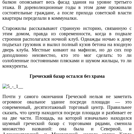
балкон опоясывает весь фасад здания на уровне третьего
этажа. В дореволюционные годы в этом доме проживали
состоятельные граждане, а после прихода советской власти
квартиры переделали в коммуналки.
Старожилы рассказывают странную историю, связанную с
этим домом, правда из современности, когда в подвале
строения располагался ночной клуб. Однажды ночью к дому
подъехал грузовик и вылил полный кузов бетона на входную
дверь клуба. Местные кивают на мафиози, но до сих пор
доподлинно неизвестно, кто это мог сделать: то ли
озлобленные постоянными плясками и шумом жильцы, то ли
конкуренты.
Греческий базар остался без храма
Почти у самого окончания Греческой нельзя не заметить
огромное овальное здание посреди площади — это
современный, десятиэтажный торговый центр. Правильнее
сказать, что центр находится посреди площади и разбивает ее
на две части. Площадь, на которой изначально находился
шумный греческий базар с торговыми рядами, сменила
множество названий: она была и Северной, и