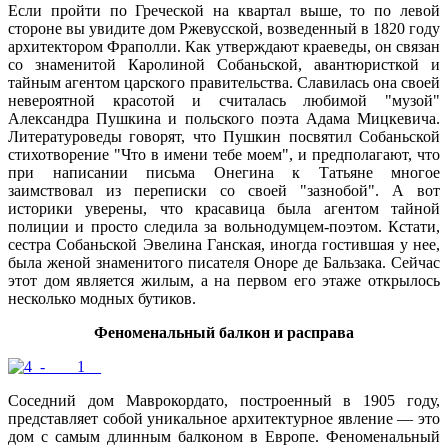
Если пройти по Греческой на квартал выше, то по левой
стороне вы увидите дом Ржевусской, возведенный в 1820 году
архитектором Фраполли. Как утверждают краеведы, он связан
со знаменитой Каролиной Собаньской, авантюристкой и
тайным агентом царского правительства. Славилась она своей
невероятной красотой и считалась любимой "музой"
Александра Пушкина и польского поэта Адама Мицкевича.
Литературоведы говорят, что Пушкин посвятил Собаньской
стихотворение "Что в имени тебе моем", и предполагают, что
при написании письма Онегина к Татьяне многое
заимствовал из переписки со своей "зазнобой". А вот
историки уверены, что красавица была агентом тайной
полиции и просто следила за вольнодумцем-поэтом. Кстати,
сестра Собаньской Эвелина Ганская, иногда гостившая у нее,
была женой знаменитого писателя Оноре де Бальзака. Сейчас
этот дом является жилым, а на первом его этаже открылось
несколько модных бутиков.
Феноменальный балкон и расправа
Соседний дом Маврокордато, построенный в 1905 году,
представляет собой уникальное архитектурное явление — это
дом с самым длинным балконом в Европе. Феноменальный