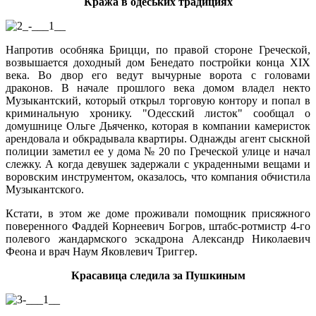
Кража в одеських традициях
Напротив особняка Брицци, по правой стороне Греческой,
возвышается доходный дом Бенедато постройки конца XIX
века. Во двор его ведут вычурные ворота с головами
драконов. В начале прошлого века домом владел некто
Музыкантский, который открыл торговую контору и попал в
криминальную хронику. "Одесский листок" сообщал о
домушнице Ольге Дьяченко, которая в компании камеристок
арендовала и обкрадывала квартиры. Однажды агент сыскной
полиции заметил ее у дома № 20 по Греческой улице и начал
слежку. А когда девушек задержали с украденными вещами и
воровским инструментом, оказалось, что компания обчистила
Музыкантского.
Кстати, в этом же доме проживали помощник присяжного
поверенного Фаддей Корнеевич Богров, штабс-ротмистр 4-го
полевого жандармского эскадрона Александр Николаевич
Феона и врач Наум Яковлевич Триггер.
Красавица следила за Пушкиным