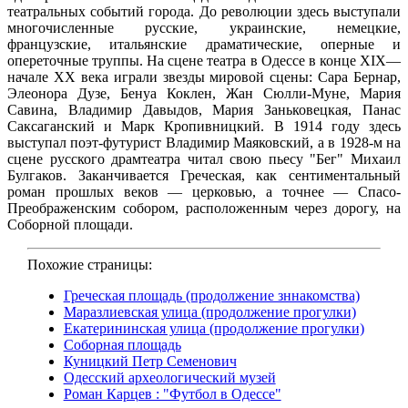
театральных событий города. До революции здесь выступали
многочисленные русские, украинские, немецкие,
французские, итальянские драматические, оперные и
опереточные труппы. На сцене театра в Одессе в конце XIX—
начале XX века играли звезды мировой сцены: Сара Бернар,
Элеонора Дузе, Бенуа Коклен, Жан Сюлли-Муне, Мария
Савина, Владимир Давыдов, Мария Заньковецкая, Панас
Саксаганский и Марк Кропивницкий. В 1914 году здесь
выступал поэт-футурист Владимир Маяковский, а в 1928-м на
сцене русского драмтеатра читал свою пьесу "Бег" Михаил
Булгаков. Заканчивается Греческая, как сентиментальный
роман прошлых веков — церковью, а точнее — Спасо-
Преображенским собором, расположенным через дорогу, на
Соборной площади.
Похожие страницы:
Греческая площадь (продолжение зннакомства)
Маразлиевская улица (продолжение прогулки)
Екатерининская улица (продолжение прогулки)
Соборная площадь
Куницкий Петр Семенович
Одесский археологический музей
Роман Карцев : "Футбол в Одессе"