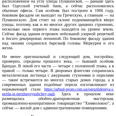
расположенное на углу улицы Пушкинской, — раньше здесь
был Одесский учетный банк, а сейчас расположились
обычные офисы. Сам особняк был построен в 1906 году,
боковым фасадом он выходит на Греческую, а главным — на
Пушкинскую. Дом стоит на склоне поднимающейся вверх
улицы, поэтому, как и во многих других здешних строениях,
несколько окон первого этажа находятся на уровне земли.
Сейчас фасад здания огорожен небольшой узорной решеткой
и богато декорирован лепниной. По боковому фасаду здания
над окнами сохранился барельеф головы Меркурия и его
жезла.
Не менее оригинальный и следующий дом, постройки,
примерно, середины прошлого века, — бывший особняк
Брицци. В левой его части — четыре с половиной этажа, а в
правой — только четыре. В дворовых флигелях сохранилась
металлическая лестница с ажурными ступенями и перилами
— такие встречаются во многих старых домах города, а в
современных здания подобные перила изготавливают из
нержавеющей стали
https://arbud-prom.com.ua/ograzhdeniya-i-
perila-iz-nerzhaveyushchey-stali
. Здесь в прошлом веке
размещалась обойно-драпировочная мастерская,
промышленно-кооперативное товарищество "Химволокно", а
сейчас — жилой дом с админи­стративными помещениями.