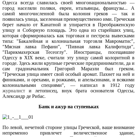
Одесса всегда славилась своей многонациональностью —
город населяли поляки, евреи, итальянцы, французы... А
самой многочисленной была колония греков — так и
появилась улица, заселенная преимущественно ими. Греческая
берет начало от Канатной и упирается в Преображенскую
улицу и Соборную площадь. Это одна из старейших улиц,
которая сформировалась как торговая и пестрела вывесками
типа: "Бакалейная и колониальная торговля Мавроматис",
"Мясная лавка Пефани", "Пивная лавка Калифотиди",
"Парикмахерская Тесеоглу". Иностранцы, посещавшие
Одессу в XIX веке, считали эту улицу самой колоритной в
городе. Здесь жили крупные греческие предприниматели, да и
сам градоначальник Григорий Маразли был греком.
"Греческая улица имеет свой особый аромат. Пахнет на ней и
финиками, и орехами, и рожками, и апельсинами, и всякими
колониальными специями", — написал в 1912 году
журналист
и летописец, внук брата основателя Одессы,
Александр де Рибас.
Банк и ажур на ступеньках
По левой, нечетной стороне улицы Греческой, ваше внимание
непременно привлечет величественное здание,