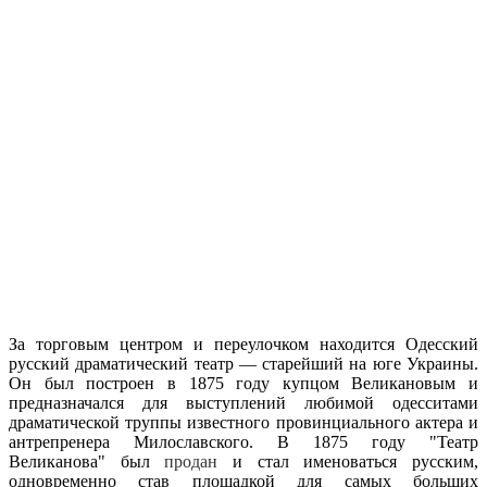
За торговым центром и переулочком находится Одесский
русский драматический театр — старейший на юге Украины.
Он был построен в 1875 году купцом Великановым и
предназначался для выступлений любимой одесситами
драматической труппы известного провинциального актера и
антрепренера Милославского. В 1875 году "Театр
Великанова" был
продан
и стал именоваться русским,
одновременно став площадкой для самых больших