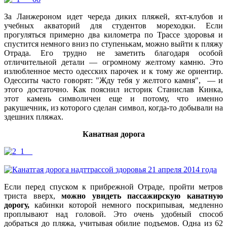
За Ланжероном идет череда диких пляжей, яхт-клубов и
учебных акваторий для студентов мореходки. Если
прогуляться примерно два километра по Трассе здоровья и
спустится немного вниз по ступенькам, можно выйти к пляжу
Отрада. Его трудно не заметить благодаря особой
отличительной детали — огромному желтому камню. Это
излюбленное место одесских парочек и к тому же ориентир.
Одесситы часто говорят: "Жду тебя у желтого камня", — и
этого достаточно. Как пояснил историк Станислав Кинка,
этот камень символичен еще и потому, что именно
ракушечник, из которого сделан символ, когда-то добывали на
здешних пляжах.
Канатная дорога
Если перед спуском к прибрежной Отраде, пройти метров
триста вверх,
можно увидеть пассажирскую канатную
дорогу,
кабинки которой немного поскрипывая, медленно
проплывают над головой. Это очень удобный способ
добраться до пляжа, учитывая обилие подъемов. Одна из 62