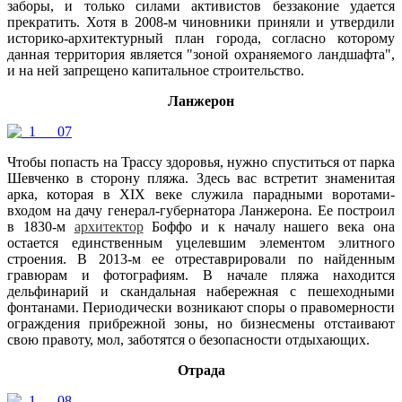
заборы, и только силами активистов беззаконие удается
прекратить. Хотя в 2008-м чиновники приняли и утвердили
историко-архитектурный план города, согласно которому
данная территория является "зоной охраняемого ландшафта",
и на ней запрещено капитальное строительство.
Ланжерон
Чтобы попасть на Трассу здоровья, нужно спуститься от парка
Шевченко в сторону пляжа. Здесь вас встретит знаменитая
арка, которая в XIX веке служила парадными воротами-
входом на дачу генерал-губернатора Ланжерона. Ее построил
в 1830-м
архитектор
Боффо и к началу нашего века она
остается единственным уцелевшим элементом элитного
строения. В 2013-м ее отреставрировали по найденным
гравюрам и фотографиям. В начале пляжа находится
дельфинарий и скандальная набережная с пешеходными
фонтанами. Периодически возникают споры о правомерности
ограждения прибрежной зоны, но бизнесмены отстаивают
свою правоту, мол, заботятся о безопасности отдыхающих.
Отрада