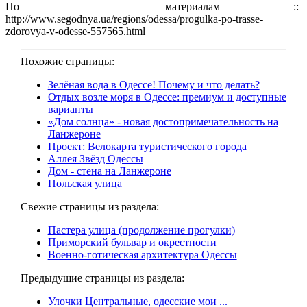
По материалам ::
http://www.segodnya.ua/regions/odessa/progulka-po-trasse-
zdorovya-v-odesse-557565.html
Похожие страницы:
Зелёная вода в Одессе! Почему и что делать?
Отдых возле моря в Одессе: премиум и доступные
варианты
«Дом солнца» - новая достопримечательность на
Ланжероне
Проект: Велокарта туристического города
Аллея Звёзд Одессы
Дом - стена на Ланжероне
Польская улица
Свежие страницы из раздела:
Пастера улица (продолжение прогулки)
Приморский бульвар и окрестности
Военно-готическая архитектура Одессы
Предыдущие страницы из раздела:
Улочки Центральные, одесские мои ...