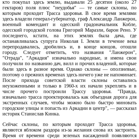
кто покупал здесь землю, выдавали 25 десятин (около 27
гектаров) поля плюс "неудобья" — те самые склоны, по
которым проходит Трасса здоровья. В свое время землями
здесь владели генерал-губернатор, граф Александр Ланжерон,
военный комендант и одесский градоначальник Кобле,
одесский городской голова Григорий Маразли, барон Рено. У
последнего, кстати, на этих землях была дача, где
останавливалась супруга Николая I. Земли в течение века
перепродавались, дробились и, в конце концов, отошли
городу. Следует отметить, что названия "Ланжерон",
"Отрада", "Аркадия" изначально народные, и имена свои
получили по названию дач, вилл и прочих владений, которые
были здесь в разное время. Однако склоны — оползневые,
поэтому о прежних временах здесь ничего уже не напоминает.
После прихода советской власти склоны оставались
неухоженными и только в 1960-х их начали укреплять и в
числе прочего построили Трассу здоровья. "Правда,
изначально трасса проектировалась как объездная дорога для
экстренных случаев, чтобы можно было быстро миновать
городские улицы и попасть из Аркадии в центр", — рассказал
историк Станислав Кинка.
Сейчас склоны, по которым проходит Трасса здоровья,
являются яблоком раздора из-за желания снова их застроить.
Время от времени среди зеленых насаждений появляются