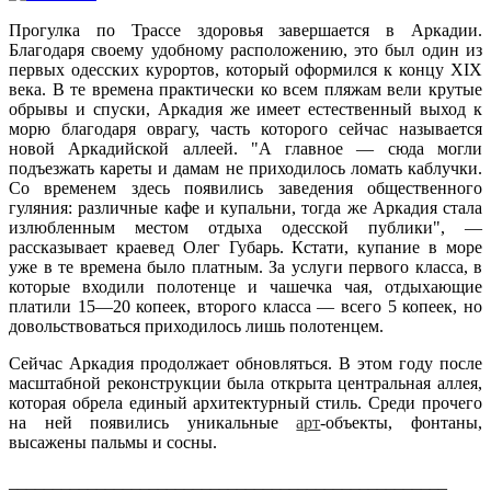
Прогулка по Трассе здоровья завершается в Аркадии.
Благодаря своему удобному расположению, это был один из
первых одесских курортов, который оформился к концу XIX
века. В те времена практически ко всем пляжам вели крутые
обрывы и спуски, Аркадия же имеет естественный выход к
морю благодаря оврагу, часть которого сейчас называется
новой Аркадийской аллеей. "А главное — сюда могли
подъезжать кареты и дамам не приходилось ломать каблучки.
Со временем здесь появились заведения общественного
гуляния: различные кафе и купальни, тогда же Аркадия стала
излюбленным местом отдыха одесской публики", —
рассказывает краевед Олег Губарь. Кстати, купание в море
уже в те времена было платным. За услуги первого класса, в
которые входили полотенце и чашечка чая, отдыхающие
платили 15—20 копеек, второго класса — всего 5 копеек, но
довольствоваться приходилось лишь полотенцем.
Сейчас Аркадия продолжает обновляться. В этом году после
масштабной реконструкции была открыта центральная аллея,
которая обрела единый архитектурный стиль. Среди прочего
на ней появились уникальные
арт
-объекты, фонтаны,
высажены пальмы и сосны.
__________________________________________________