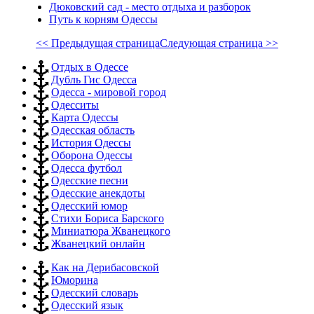
Дюковский сад - место отдыха и разборок
Путь к корням Одессы
<< Предыдущая страница
Следующая страница >>
Отдых в Одессе
Дубль Гис Одесса
Одесса - мировой город
Одесситы
Карта Одессы
Одесская область
История Одессы
Оборона Одессы
Одесса футбол
Одесские песни
Одесские анекдоты
Одесский юмор
Стихи Бориса Барского
Миниатюра Жванецкого
Жванецкий онлайн
Как на Дерибасовской
Юморина
Одесский словарь
Одесский язык