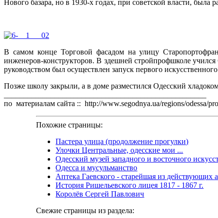
Нового базара, но в 1930-х годах, при советской власти, была 
В самом конце Торговой фасадом на улицу Старопортофран
инженеров-конструкторов. В здешней стройпрофшколе учился 
руководством был осуществлен запуск первого искусственного
Позже школу закрыли, а в доме разместился Одесский хладоком
____________________________________________________
по материалам сайта :: http://www.segodnya.ua/regions/odessa/pro
Похожие страницы:
Пастера улица (продолжение прогулки)
Улочки Центральные, одесские мои ...
Одесский музей западного и восточного искусс
Одесса и мусульманство
Аптека Гаевского - старейшая из действующих а
История Ришельевского лицея 1817 - 1867 г.
Королёв Сергей Павлович
Свежие страницы из раздела: