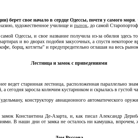
ерет свое начало в сердце Одессы, почти у самого моря
.
мназию, художественное училище и
рынок
, до самой Старопортоф
я самой Одессы, и свое название получила из-за обилия здесь 
артирах и во дворах подобия закусочных, а спустя некоторое в
кофе, борщ, котлеты" и предупредительно оглашая на весь рынок
Лестница и замок с приведениями
 нее ведет старинная лестница, расположенная параллельно зна
, а сегодня заросла колючим кустарником и скрылась в густой ч
удельману, конструктору авиационного автоматического оружи
 замок Константина Де-Азарта, и, как писал Александр Дери
ниями. В наши дни от замка не осталось ни камушка, впрочем,
Дом Руссова