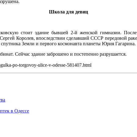
разрушена.
Школа для девиц
ковскую стоит здание бывшей 2-й женской гимназии. После
Сергей Королев, впоследствии сделавший СССР передовой раке
 спутника Земли и первого космонавта планеты Юрия Гагарина.
бинат. Сейчас здание заброшено и постепенно разрушается.
gulka-po-torgovoy-ulice-v-odesse-581407.html
тва
птек в Одессе