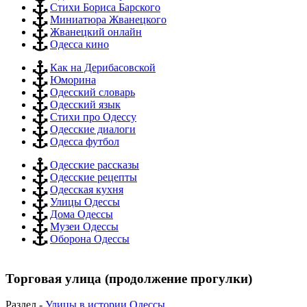
Стихи Бориса Барского
Миниатюра Жванецкого
Жванецкий онлайн
Одесса кино
Как на Дерибасовской
Юморина
Одесский словарь
Одесский язык
Стихи про Одессу
Одесские диалоги
Одесса футбол
Одесские рассказы
Одесские рецепты
Одесская кухня
Улицы Одессы
Дома Одессы
Музеи Одессы
Оборона Одессы
Торговая улица (продолжение прогулки)
Раздел -
Улицы в истории Одессы