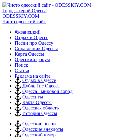
Город - герой Одесса
ODESSKIY.COM
Чисто одесский сайт
#жванецкий
Отдых в Одессе
Песни про Одессу
Справочник Одессы
Карта Одессы
Одесский форум
Поиск
Статьи
Реклама на сайте
Отдых в Одессе
Дубль Гис Одесса
Одесса - мировой город
Одесситы
Карта Одессы
Одесская область
История Одессы
Одесские песни
Одесские анекдоты
Одесский юмор