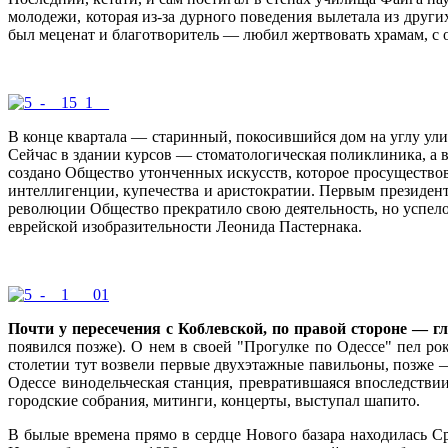
молодежи, которая из-за дурного поведения вылетала из други
был меценат и благотворитель — любил жертвовать храмам, с 
В конце квартала — старинный, покосившийся дом на углу ули
Сейчас в здании курсов — стоматологическая поликлиника, а 
создано Общество утонченных искусств, которое просуществов
интеллигенции, купечества и аристократии. Первым президен
революции Общество прекратило свою деятельность, но успел
еврейской изобра­зительности Леонида Пастернака.
Почти у пересечения с Коблевской, по правой стороне —
появился позже). О нем в своей "Прогулке по Одессе" пел ро
столетии тут возвели первые двухэтажные павильоны, позже —
Одессе винодельческая станция, превратившаяся впоследстви
городские собрания, митинги, концерты, выступал шапито.
В былые времена прямо в сердце Нового базара находилась С