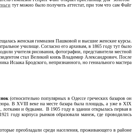
еньги
тут можно было получить аттестат, при том что сам Файг
змещалась женская гимназия Пашковой и высшие женские курсы.
ральное училище. Согласно его архивам, в 1865 году тут было
ходили учителя рисования, фотографии, представители местной
езидентом стал Великий князь Владимир Александрович. После
ка Исаака Бродского, непризнанного, но гениального мастера
ынок
(относительно популярных в Одессе греческих базаров он
юра. В XVIII веке на месте базара была площадь, а уже в ХІХ
 лотками и будками. В 1905 году в здании открылась первая в
1921 году корпуса рынков образовали манеж, где проводились
которые преобладали среди населения, проживающего в районе