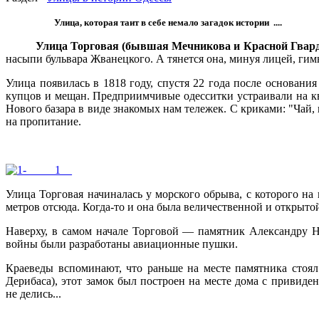
Улица, которая таит в себе немало загадок истории ....
Улица Торговая (бывшая Мечникова и Красной Гвардии) б
насыпи бульвара Жванецкого. А тянется она, минуя лицей, ги
Улица появилась в 1818 году, спустя 22 года после основани
купцов и мещан. Предприимчивые одесситки устраивали на кв
Нового базара в виде знакомых нам тележек. С криками: "Чай, 
на пропитание.
Улица Торговая начиналась у морского обрыва, с которого на
метров отсюда. Когда-то и она была величественной и открытой
Наверху, в самом начале Торговой — памятник Александру Н
войны были разработаны авиационные пушки.
Краеведы вспоминают, что раньше на месте памятника стоял
Дерибаса), этот замок был построен на месте дома с привиде
не делись...