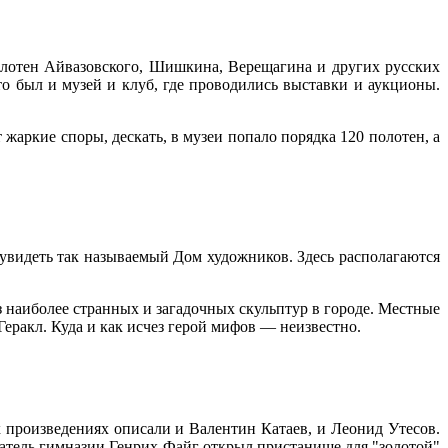
олотен Айвазовского, Шишкина, Верещагина и других русских
о был и музей и клуб, где проводились выставки и аукционы.
жаркие споры, дескать, в музеи попало порядка 120 полотен, а
 увидеть так называемый Дом художников. Здесь располагаются
з наиболее странных и загадочных скульптур в городе. Местные
Геракл. Куда и как исчез герой мифов — неизвестно.
произведениях описали и Валентин Катаев, и Леонид Утесов.
ователь гимназии Генрих Файг открыл пристанище для "золотой"