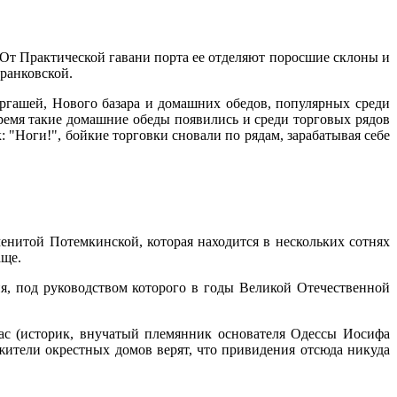
 От Практической гавани порта ее отделяют поросшие склоны и
ранковской.
торгашей, Нового базара и домашних обедов, популярных среди
ремя такие домашние обеды появились и среди торговых рядов
: "Ноги!", бойкие торговки сновали по рядам, зарабатывая себе
менитой Потемкинской, которая находится в нескольких сотнях
аще.
я, под руководством которого в годы Великой Отечественной
бас (историк, внучатый племянник основателя Одессы Иосифа
 жители окрестных домов верят, что привидения отсюда никуда