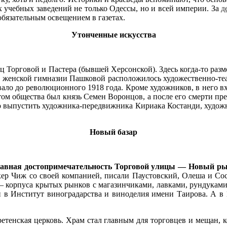
х учебных заведений не только Одессы, но и всей империи. За
д
обязательным освещением в газетах.
Утонченные искусства
ц Торговой и Пастера (бывшей Херсонской). Здесь когда-то ра
в женской гимназии Пашковой расположилось художественно-теат
ало до революционного 1918 года. Кроме художников, в него в
том общества был князь Семен Воронцов, а после его смерти пр
о выпустить художника-передвижника Кириака Костанди, художни
Новый базар
 главная достопримечательность Торговой улицы — Новый р
кер Чиж со своей компанией, писали Паустовский, Олеша и Сос
 корпуса крытых рынков с магазинчиками, лавками, рундуками,
и в Институт виноградарства и виноделия имени Таирова. А в 
ретенская церковь. Храм стал главным для торговцев и мещан, 