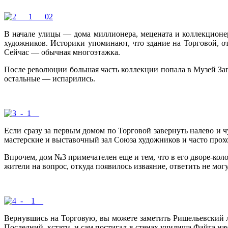
В начале улицы — дома миллионера, мецената и коллекционе
художников. Историки упоминают, что здание на Торговой, о
Сейчас — обычная многоэтажка.
После революции большая часть коллекции попала в Музей Запа
остальные — испарились.
Если сразу за первым домом по Торговой завернуть налево и 
мастерские и выставочный зал Союза художников и часто про
Впрочем, дом №3 примечателен еще и тем, что в его дворе-кол
жители на вопрос, откуда появилось изваяние, ответить не мог
Вернувшись на Торговую, вы можете заметить Ришельевский 
Последний, кстати, и сам постигал в стенах училища Файга на