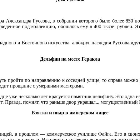
ра Александра Руссова, в собрании которого было более 850 п
тведенное под коллекцию, обошлось ему в 400 тысяч рублей. Эт
дного и Восточного искусства, а вокруг наследия Руссова идут 
Дельфин на месте Геракла
чуть пройти по направлению к соседней улице, то справа можно
ходит прощание с умершими мастерами.
одце уже несколько лет красуется памятник дельфину. Это одна и
ут. Правда, помнят, что раньше двор украшал... могущественный 
Взятки
и пиар в имперском лицее
лицей, в прошлом — коммерческое училище Файга. Его в своих 
уку, хоть и недолго. Историки и краеведы вспоминают, что осн