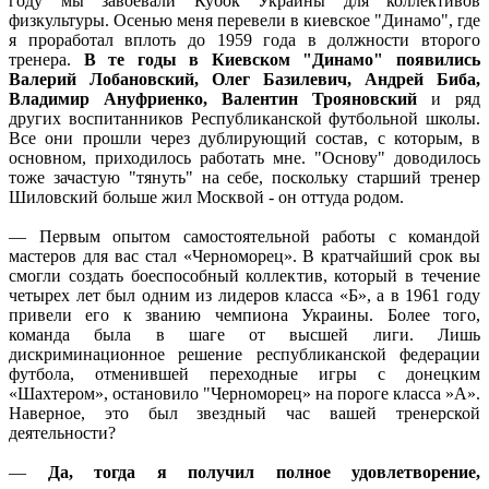
году мы завоевали Кубок Украины для коллективов
физкультуры. Осенью меня перевели в киевское "Динамо", где
я проработал вплоть до 1959 года в должности второго
тренера.
В те годы в Киевском "Динамо" появились
Валерий Лобановский, Олег Базилевич, Андрей Биба,
Владимир Ануфриенко, Валентин Трояновский
и ряд
других воспитанников Республиканской футбольной школы.
Все они прошли через дублирующий состав, с которым, в
основном, приходилось работать мне. "Основу" доводилось
тоже зачастую "тянуть" на себе, поскольку старший тренер
Шиловский больше жил Москвой - он оттуда родом.
— Первым опытом самостоятельной работы с командой
мастеров для вас стал «Черноморец». В кратчайший срок вы
смогли создать боеспособный коллектив, который в течение
четырех лет был одним из лидеров класса «Б», а в 1961 году
привели его к званию чемпиона Украины. Более того,
команда была в шаге от высшей лиги. Лишь
дискриминационное решение республиканской федерации
футбола, отменившей переходные игры с донецким
«Шахтером», остановило "Черноморец» на пороге класса »А».
Наверное, это был звездный час вашей тренерской
деятельности?
—
Да, тогда я получил полное удовлетворение,