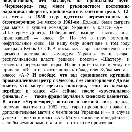
почувствовал, что нахожусь на правильном пути.
«Черноморец» под моим руководством постепенно
наращивал обороты, приближаясь к заветной цели. С 12-
го места в 1958 году одесситы переместились на
безоговорочное 1-е место в 1961-ом.
Должны были сыграть
два матча с худшей командой Украины в классе «А» —
«Шахтером» Донецк. Победившей команде — высшая лига,
проигравшей — класс "Б». Но тут в игру вступили
нефутбольные силы. На нашу беду донетчане в том году
выиграли Кубок СССР. А поскольку лавры победителей в те
времена доставались командам Украины очень редко,
республиканские власти решили «помочь» «Шахтеру» и
отменили переходные игры. Наши протесты ни к чему не
привели. «Вы что, хотите лишить обладателя Кубка места в
классе «А»?
И вообще, что вы сравниваете крупный
промышленный центр с Одессой, с ее санаториями? Да вы
знаете, что могут сделать шахтеры, если их команда
перейдет в класс «Б» сейчас, после «хрустального
финала»? » — такие фразы звучали в киевских кабинетах.
В итоге «Черноморец» остался в низшей лиге,
правда,
получив льготы на 1962 год: гарантированное право на
дополнительные матчи с чемпионом Украины и — в случае
успеха — выход в класс «А». Матчи могли не понадобиться,
если бы чемпионами стали мы, но этого не произошло.