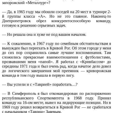
запорожский «Металлург»?
— Да, в 1965 году мы обошли соседей на 20 мест в турнире 2-
й группы класса «А». Но не это главное. Наконец-то
Днепропетровск обрел конкурентоспособную команду,
готовую к решению серьезных задач.
— Но решала она и хуже не под вашим началом.
— К сожалению, в 1967 году по семейным обстоятельствам я
вынужден был переехать в Кривой Рог. Об этом городе у меня
до сих пор сохранились самые лучшие воспоминания. Там
сложились прекрасные взаимоотношения с футболистами,
прозвавшими меня «папой». Я работал с «Кривбассом» до
середины 1971 года и был очень рад, когда начатое дело довел
до логического завершения мой преемник — криворожская
команда в том году вышла в первую лигу.
— Вы успели и с «Таврией» поработать…?
— В Симферополь я был откомандирован по распоряжению
республиканского Спорткомитета в 1968 году. Принял
команду на 16-ом месте, вывел на лидирующие позиции. Но в
1969 году решил возвратиться в Кривой Рог — не сработался
с начальником «Таврии» Заяевым.