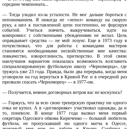
середине чемпионата...
— Тогда уходил из-за усталости. Не мог дальше бороться с
непониманием. Я никогда не «лепил» команду на скорую
руку, а шел к поставленной цепи постепенно, не форсируя
событий. Учиться ловчить, выкручиваться, идти на
компромисс с собственными убеждениями не желал. Цель
оправдывает средства — не мой лозунг. Еще в 1973 году я
почувствовал, что для работы с командами мастеров
становятся необходимыми несвойственные мне качества:
ловкачество, изворотливость, притворство. В этой связи
наилучшим вариантом показалась возможность возглавить
специализированную футбольную школу «Черноморца», где
тружусь уже 23 года. Правда, были два перерыва, когда меня
уговорили на год вернуться в Кривой Рог и в очередной раз
призвали спасать «Черноморец» — в 1977-ом.
— Получается, веяние договорных ветров вас не коснулось?
— Горжусь, что за всю свою тренерскую практику ни одного
очка не купил. А в «договорняке» участвовал однажды, да и
то, поневоле. В конце 1977 года вызвал меня первый
секретарь Одесского обкома Кириченко — большой любитель
футбола, не пропускавший ни одного матча в Одессе,
знакомый мне еще по работе в Крыму. Сообщил о