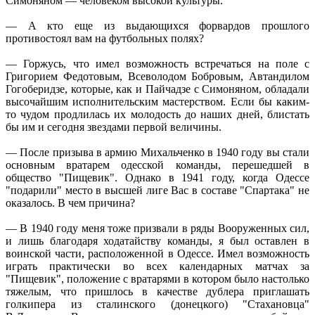
Симоняном — человеком высокой культуры.
— А кто еще из выдающихся форвардов прошлого
противостоял вам на футбольных полях?
— Горжусь, что имел возможность встречаться на поле с
Григорием Федотовым, Всеволодом Бобровым, Автандилом
Гогоберидзе, которые, как и Пайчадзе с Симоняном, обладали
высочайшим исполнительским мастерством. Если бы каким-
то чудом продлилась их молодость до наших дней, блистать
бы им и сегодня звездами первой величины.
— После призыва в армию Михальченко в 1940 году вы стали
основным вратарем одесской команды, перешедшей в
общество "Пищевик". Однако в 1941 году, когда Одессе
"подарили" место в высшей лиге Вас в составе "Спартака" не
оказалось. В чем причина?
— В 1940 году меня тоже призвали в ряды Вооруженных сил,
и лишь благодаря ходатайству команды, я был оставлен в
воинской части, расположенной в Одессе. Имел возможность
играть практически во всех календарных матчах за
"Пищевик", положение с вратарями в котором было настолько
тяжелым, что пришлось в качестве дублера приглашать
голкипера из сталинского (донецкого) "Стахановца"