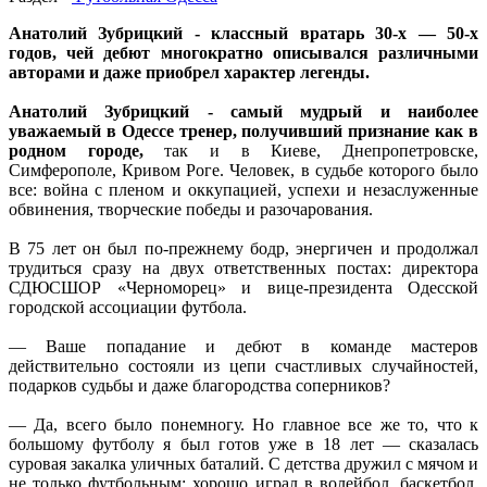
Анатолий Зубрицкий - классный вратарь 30-х — 50-х
годов, чей дебют многократно описывался различными
авторами и даже приобрел характер легенды.
Анатолий Зубрицкий -
самый мудрый и наиболее
уважаемый в Одессе тренер, получивший признание как в
родном городе,
так и в Киеве, Днепропетровске,
Симферополе, Кривом Роге. Человек, в судьбе которого было
все: война с пленом и оккупацией, успехи и незаслуженные
обвинения, творческие победы и разочарования.
В 75 лет он был по-прежнему бодр, энергичен и продолжал
трудиться сразу на двух ответственных постах: директора
СДЮСШОР «Черноморец» и вице-президента Одесской
городской ассоциации футбола.
— Ваше попадание и дебют в команде мастеров
действительно состояли из цепи счастливых случайностей,
подарков судьбы и даже благородства соперников?
— Да, всего было понемногу. Но главное все же то, что к
большому футболу я был готов уже в 18 лет — сказалась
суровая закалка уличных баталий. С детства дружил с мячом и
не только футбольным: хорошо играл в волейбол, баскетбол,