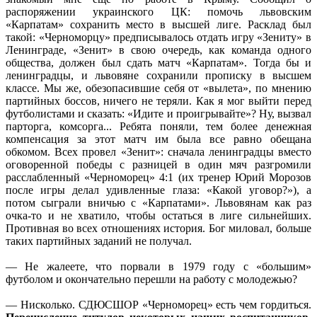
распоряжении украинского ЦК: помочь львовским
«Карпатам» сохранить место в высшей лиге. Расклад был
такой: «Черноморцу» предписывалось отдать игру «Зениту» в
Ленинграде, «Зенит» в свою очередь, как команда одного
общества, должен был сдать матч «Карпатам». Тогда бы и
ленинградцы, и львовяне сохранили прописку в высшем
классе. Мы же, обезопасившие себя от «вылета», по мнению
партийных боссов, ничего не теряли. Как я мог выйти перед
футболистами и сказать: «Идите и проигрывайте»? Ну, вызвал
парторга, комсорга... Ребята поняли, тем более денежная
компенсация за этот матч им была все равно обещана
обкомом. Всех провел «Зенит»: сначала ленинградцы вместо
оговоренной победы с разницей в один мяч разгромили
расслабленный «Черноморец» 4:1 (их тренер Юрий Морозов
после игры делал удивленные глаза: «Какой уговор?»), а
потом сыграли вничью с «Карпатами». Львовянам как раз
очка-то и не хватило, чтобы остаться в лиге сильнейших.
Противная во всех отношениях история. Бог миловал, больше
таких партийных заданий не получал.
— Не жалеете, что порвали в 1979 году с «большим»
футболом и окончательно перешли на работу с молодежью?
— Нисколько. СДЮСШОР «Черноморец» есть чем гордиться.