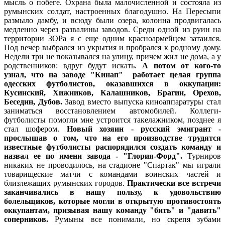
мысль о побеге. Охрана была малочисленной и состояла из
румынских солдат, настроенных благодушно. На Пересыпи
размыло дамбу, и всюду были озера, колонна продвигалась
медленно через развалины заводов. Среди одной из руин на
территории ЗОРа я с еще одним красноармейцем затаился.
Под вечер выбрался из укрытия и пробрался к родному дому.
Недели три не показывался на улицу, причем жил не дома, а у
родственников: вдруг будут искать.
А потом от кого-то
узнал, что на заводе "Кинап" работает целая группа
одесских футболистов, оказавшихся в оккупации:
Кусинский, Хижников, Калашников, Брагин, Орехов,
Беседин, Дубов.
Завод вместо выпуска киноаппаратуры стал
заниматься восстановлением автомобилей. Коллеги-
футболисты помогли мне устроится такелажником, позднее я
стал шофером.
Новый хозяин - русский эмигрант -
прослышав о том, что на его производстве трудятся
известные футболисты распорядился создать команду и
назвал ее по имени завода - "Глория-Форд".
Турниров
никаких не проводилось, на стадионе "Спартак" мы играли
товарищеские матчи с командами воинских частей и
близлежащих румынских городов.
Практически все встречи
заканчивались в нашу пользу, к удовольствию
болельщиков, которые могли в открытую противостоять
оккупантам, призывая нашу команду "бить" и "давить"
соперников.
Румыны все понимали, но скрепя зубами