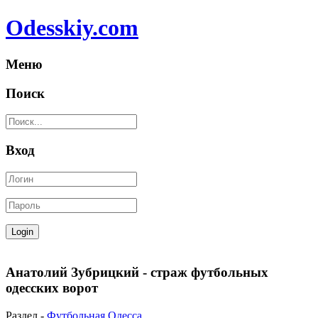
Odesskiy.com
Меню
Поиск
Вход
Анатолий Зубрицкий - страж футбольных
одесских ворот
Раздел -
Футбольная Одесса