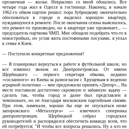
прозаичная — жилье. Некрасиво со мной обошлись. Все
четыре года жил в Одессе в гостинице. Наконец, в начале
1962-го обком партии решил: пора Зубрицкому окончательно
обосноваться в городе и выделил хорошую квартиру,
нуждавшуюся в ремонте. После окончания сезона выяснилось,
что ремонт-то произведен, но в квартире уже проживает... —
председатель парткома ЧМП. Мне обещали подобрать что-то в
новостройках, но устав жить постоянными посулами, я уехал
к семье в Киев.
— Поступили конкретные предложения?
— Я планировал вернуться к работе в футбольной школе, но
все изменил звонок из Днепропетровска. От имени
Щербицкого — первого секретаря обкома, недавно
«сосланного» из Киева за разногласия с Хрущевым в ведении
аграрной политики — мне предложили принять «Днепр»... На
месте поставили достаточно скромную и забавную задачу —
сделать так, чтобы город и далее был представлен в
чемпионате, но не благодаря московским партийным связям.
При этом, намекали, хорошо бы еще не опускаться ниже
запорожского «Металлурга» — извечного соперника
днепропетровцев. Щербицкий собрал городских
руководителей и распорядился обеспечить команду всем, что
ей потребуется; "И чтобы все вопросы решались. Ну а кто не