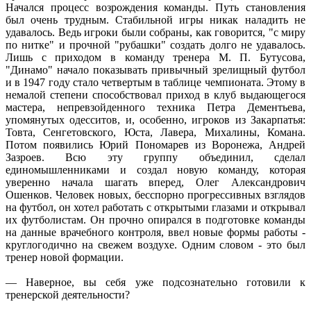
Начался процесс возрождения команды. Путь становления
был очень трудным. Стабильной игры никак наладить не
удавалось. Ведь игроки были собраны, как говорится, "с миру
по нитке" и прочной "рубашки" создать долго не удавалось.
Лишь с приходом в команду тренера М. П. Бутусова,
"Динамо" начало показывать привычный зрелищный футбол
и в 1947 году стало четвертым в таблице чемпионата. Этому в
немалой степени способствовал приход в клуб выдающегося
мастера, непревзойденного техника Петра Дементьева,
упомянутых одесситов, и, особенно, игроков из Закарпатья:
Товта, Сенгетовского, Юста, Лавера, Михалины, Комана.
Потом появились Юрий Пономарев из Воронежа, Андрей
Зазроев. Всю эту группу объединил, сделал
единомышленниками и создал новую команду, которая
уверенно начала шагать вперед, Олег Александрович
Ошенков. Человек новых, бесспорно прогрессивных взглядов
на футбол, он хотел работать с открытыми глазами и открывал
их футболистам. Он прочно опирался в подготовке команды
на данные врачебного контроля, ввел новые формы работы -
круглогодично на свежем воздухе. Одним словом - это был
тренер новой формации.
— Наверное, вы себя уже подсознательно готовили к
тренерской деятельности?