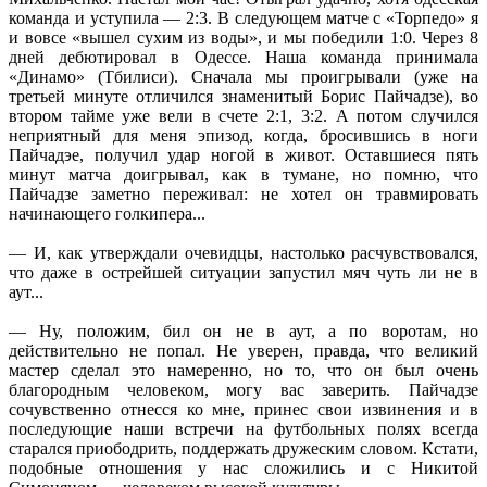
команда и уступила — 2:3. В следующем матче с «Торпедо» я
и вовсе «вышел сухим из воды», и мы победили 1:0. Через 8
дней дебютировал в Одессе. Наша команда принимала
«Динамо» (Тбилиси). Сначала мы проигрывали (уже на
третьей минуте отличился знаменитый Борис Пайчадзе), во
втором тайме уже вели в счете 2:1, 3:2. А потом случился
неприятный для меня эпизод, когда, бросившись в ноги
Пайчадэе, получил удар ногой в живот. Оставшиеся пять
минут матча доигрывал, как в тумане, но помню, что
Пайчадзе заметно переживал: не хотел он травмировать
начинающего голкипера...
— И, как утверждали очевидцы, настолько расчувствовался,
что даже в острейшей ситуации запустил мяч чуть ли не в
аут...
— Ну, положим, бил он не в аут, а по воротам, но
действительно не попал. Не уверен, правда, что великий
мастер сделал это намеренно, но то, что он был очень
благородным человеком, могу вас заверить. Пайчадзе
сочувственно отнесся ко мне, принес свои извинения и в
последующие наши встречи на футбольных полях всегда
старался приободрить, поддержать дружеским словом. Кстати,
подобные отношения у нас сложились и с Никитой