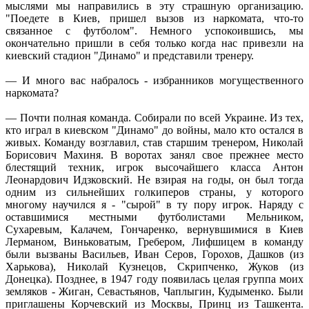
мыслями мы направились в эту страшную организацию.
"Поедете в Киев, пришел вызов из наркомата, что-то
связанное с футболом". Немного успокоившись, мы
окончательно пришли в себя только когда нас привезли на
киевский стадион "Динамо" и представили тренеру.
— И много вас набралось - избранников могущественного
наркомата?
— Почти полная команда. Собирали по всей Украине. Из тех,
кто играл в киевском "Динамо" до войны, мало кто остался в
живых. Команду возглавил, став старшим тренером, Николай
Борисович Махиня. В воротах занял свое прежнее место
блестящий техник, игрок высочайшего класса Антон
Леонардович Идзковский. Не взирая на годы, он был тогда
одним из сильнейших голкиперов страны, у которого
многому научился я - "сырой" в ту пору игрок. Наряду с
оставшимися местными футболистами Мельником,
Сухаревым, Калачем, Гончаренко, вернувшимися в Киев
Лерманом, Виньковатым, Гребером, Лифшицем в команду
были вызваны Васильев, Иван Серов, Горохов, Дашков (из
Харькова), Николай Кузнецов, Скрипченко, Жуков (из
Донецка). Позднее, в 1947 году появилась целая группа моих
земляков - Жиган, Севастьянов, Чаплыгин, Кудыменко. Были
приглашены Корчевский из Москвы, Принц из Ташкента.