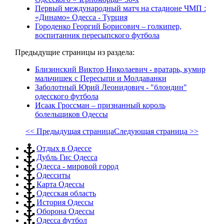
Первый международный матч на стадионе ЧМП :
«Динамо» Одесса - Турция
Городенко Георгий Борисович – голкипер,
воспитанник пересыпского футбола
Предыдущие страницы из раздела:
Близинский Виктор Николаевич - вратарь, кумир
мальчишек с Пересыпи и Молдаванки
Заболотный Юрий Леонидович - "блондин"
одесского футбола
Исаак Гроссман – признанный король
болельщиков Одессы
<< Предыдущая страница
Следующая страница >>
Отдых в Одессе
Дубль Гис Одесса
Одесса - мировой город
Одесситы
Карта Одессы
Одесская область
История Одессы
Оборона Одессы
Одесса футбол