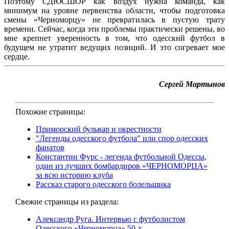
Поэтому СДЮСШОР как воздух нужна команда, как
минимум на уровне первенства области, чтобы подготовка
смены «Черноморцу» не превратилась в пустую трату
времени. Сейчас, когда эти проблемы практически решены, во
мне крепнет уверенность в том, что одесский футбол в
будущем не утратит ведущих позиций. И это согревает мое
сердце.
Сергей Мартынов
Похожие страницы:
Приморский бульвар и окрестности
"Легенды одесского футбoла" или спор одесских
фанатов
Константин Фурс - легенда футбольной Одессы,
один из лучших бомбардиров «ЧЕРНОМОРЦА»
за всю историю клуба
Рассказ старого одесского болельщика
Свежие страницы из раздела:
Александр Руга. Интервью с футболистом
Одесского «Черноморца» 50-х