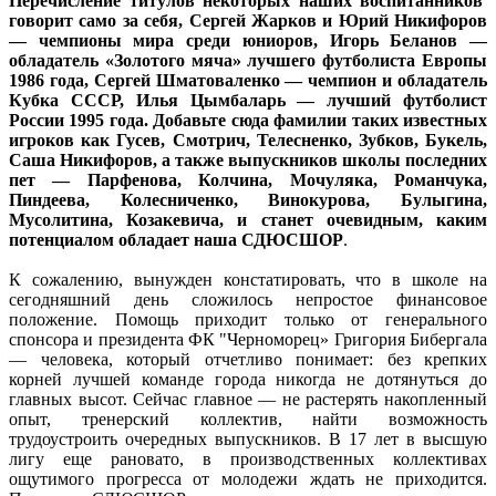
Перечисление титулов некоторых наших воспитанников
говорит само за себя, Сергей Жарков и Юрий Никифоров
— чемпионы мира среди юниоров, Игорь Беланов —
обладатель «Золотого мяча» лучшего футболиста Европы
1986 года, Сергей Шматоваленко — чемпион и обладатель
Кубка СССР, Илья Цымбаларь — лучший футболист
России 1995 года. Добавьте сюда фамилии таких известных
игроков как Гусев, Смотрич, Телесненко, Зубков, Букель,
Саша Никифоров, а также выпускников школы последних
пет — Парфенова, Колчина, Мочуляка, Романчука,
Пиндеева, Колесниченко, Винокурова, Булыгина,
Мусолитина, Козакевича, и станет очевидным, каким
потенциалом обладает наша СДЮСШОР
.
К сожалению, вынужден констатировать, что в школе на
сегодняшний день сложилось непростое финансовое
положение. Помощь приходит только от генерального
спонсора и президента ФК "Черноморец» Григория Бибергала
— человека, который отчетливо понимает: без крепких
корней лучшей команде города никогда не дотянуться до
главных высот. Сейчас главное — не растерять накопленный
опыт, тренерский коллектив, найти возможность
трудоустроить очередных выпускников. В 17 лет в высшую
лигу еще рановато, в производственных коллективах
ощутимого прогресса от молодежи ждать не приходится.