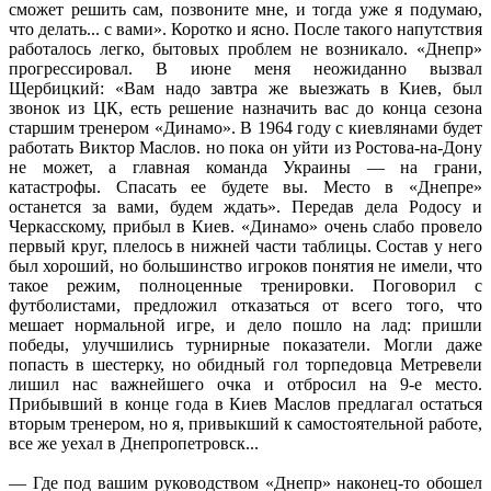
сможет решить сам, позвоните мне, и тогда уже я подумаю,
что делать... с вами». Коротко и ясно. После такого напутствия
работалось легко, бытовых проблем не возникало. «Днепр»
прогрессировал. В июне меня неожиданно вызвал
Щербицкий: «Вам надо завтра же выезжать в Киев, был
звонок из ЦК, есть решение назначить вас до конца сезона
старшим тренером «Динамо». В 1964 году с киевлянами будет
работать Виктор Маслов. но пока он уйти из Ростова-на-Дону
не может, а главная команда Украины — на грани,
катастрофы. Спасать ее будете вы. Место в «Днепре»
останется за вами, будем ждать». Передав дела Родосу и
Черкасскому, прибыл в Киев. «Динамо» очень слабо провело
первый круг, плелось в нижней части таблицы. Состав у него
был хороший, но большинство игроков понятия не имели, что
такое режим, полноценные тренировки. Поговорил с
футболистами, предложил отказаться от всего того, что
мешает нормальной игре, и дело пошло на лад: пришли
победы, улучшились турнирные показатели. Могли даже
попасть в шестерку, но обидный гол торпедовца Метревели
лишил нас важнейшего очка и отбросил на 9-е место.
Прибывший в конце года в Киев Маслов предлагал остаться
вторым тренером, но я, привыкший к самостоятельной работе,
все же уехал в Днепропетровск...
— Где под вашим руководством «Днепр» наконец-то обошел