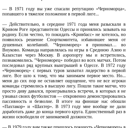
— В 1971 году вы уже спасали репутацию «Черноморца»,
попавшего в тяжелое положение в первой лиге...
— Действительно, в середине 1971 года меня разыскали в
Кривом Роге представители Одессы и принялись зазывать на
родину. Если честно, то покидать «Кривбасс» не хотелось, но
появилось решение Спорткомитета, избавившее меня от
душевных колебаний. "Черноморец» я принимал… во
Внуково. Команда направлялась на игры в Среднюю Азию и
Казахстан через Москву. В аэропорту мы и встретились,
познакомились. "Черноморец» победил во всех матчах. Потом
последовал ряд крупных выигрышей в Одессе. В 1972 году
«Черноморец» с первых туров захватил лидерство в первой
лиге. Все шло к тому, что мы занимаем первое место. Но...
меня до сих пор не оставляет ощущение, что не все игроки
команды стремились в высшую лигу. Пошли такие матчи, что
просто диву давался, проигрывались встречи, в которых я не
узнавал своих футболистов — откровенно демонстрировались
пассивность и безволие. В итоге на финише нас обошли
«Пахтакор» и «Шахтер». В 1973 году мне вообще не дали
доработать даже до конца первого круга. Единственный раз в
жизни освободили от занимаемой должности.
— В 1979 году вам также пришлось покинуть «Черноморец» в