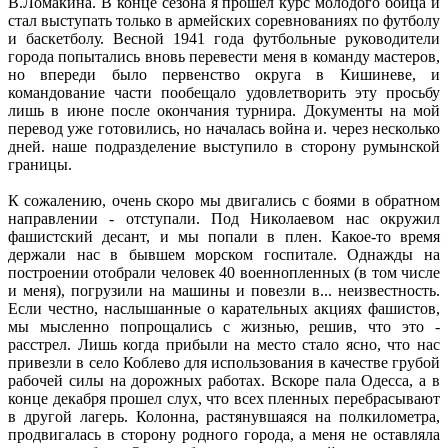
В.Ломакина. В конце сезона я прошел курс молодого бойца и
стал выступать только в армейских соревнованиях по футболу
и баскетболу. Весной 1941 года футбольные руководители
города попытались вновь перевести меня в команду мастеров,
но впереди было первенство округа в Кишиневе, и
командование части пообещало удовлетворить эту просьбу
лишь в июне после окончания турнира. Документы на мой
перевод уже готовились, но началась война и. через несколько
дней. наше подразделение выступило в сторону румынской
границы.
К сожалению, очень скоро мы двигались с боями в обратном
направлении - отступали. Под Николаевом нас окружил
фашистский десант, и мы попали в плен. Какое-то время
держали нас в бывшем морском госпитале. Однажды на
построении отобрали человек 40 военнопленных (в том числе
и меня), погрузили на машины и повезли в... неизвестность.
Если честно, наслышанные о карательных акциях фашистов,
мы мысленно попрощались с жизнью, решив, что это -
расстрел. Лишь когда прибыли на место стало ясно, что нас
привезли в село Коблево для использования в качестве грубой
рабочей силы на дорожных работах. Вскоре пала Одесса, а в
конце декабря прошел слух, что всех пленных перебрасывают
в другой лагерь. Колонна, растянувшаяся на полкилометра,
продвигалась в сторону родного города, а меня не оставляла