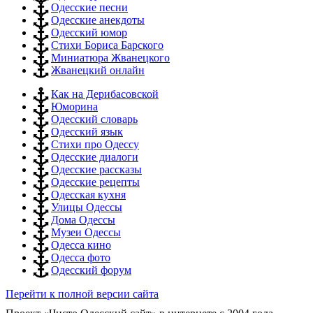
Одесские песни
Одесские анекдоты
Одесский юмор
Стихи Бориса Барского
Миниатюра Жванецкого
Жванецкий онлайн
Как на Дерибасовской
Юморина
Одесский словарь
Одесский язык
Стихи про Одессу
Одесские диалоги
Одесские рассказы
Одесские рецепты
Одесская кухня
Улицы Одессы
Дома Одессы
Музеи Одессы
Одесса кино
Одесса фото
Одесский форум
Перейти к полной версии сайта