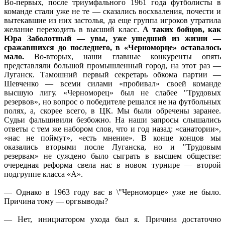
Во-первых, после триумфального 1961 года футболисты в
команде стали уже не те — сказались восхваления, почести и
вытекавшие из них застолья, да еще группа игроков утратила
желание переходить в высший класс.
А таких бойцов, как
Юра Заболотный — увы, уже ушедший из жизни —
сражавшихся до последнего, в «Черноморце» оставалось
мало.
Во-вторых, наши главные конкуренты опять
представляли большой промышленный город, на этот раз —
Луганск. Тамошний первый секретарь обкома партии —
Шевченко — всеми силами «пробивал» своей команде
высшую лигу. «Черноморец» был не слабее "Трудовых
резервов», но вопрос о победителе решался не на футбольных
полях, а, скорее всего, в ЦК. Мы были обречены заранее.
Судьи фальшивили безбожно. На наши запросы слышались
ответы с тем же набором слов, что и год назад: «санатории»,
«нас не поймут», «есть мнение». В конце концов мы
оказались вторыми после Луганска, но и "Трудовым
резервам» не суждено было сыграть в высшем обществе:
очередная реформа свела нас в новом турнире — второй
подгруппе класса «А».
— Однако в 1963 году вас в \"Черноморце» уже не было.
Причина тому — оргвыводы?
— Нет, инициатором ухода был я. Причина достаточно