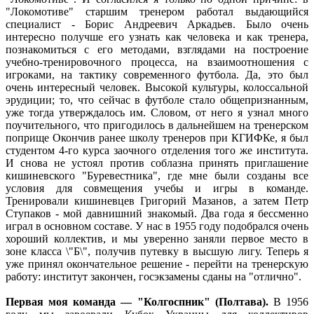
"Локомотиве" старшим тренером работал выдающийся
специалист - Борис Андреевич Аркадьев. Было очень
интересно получше его узнать как человека и как тренера,
познакомиться с его методами, взглядами на построение
учебно-тренировочного процесса, на взаимоотношения с
игроками, на тактику современного футбола. Да, это был
очень интересный человек. Высокой культуры, колоссальной
эрудиции; то, что сейчас в футболе стало общепризнанным,
уже тогда утверждалось им. Словом, от него я узнал много
поучительного, что пригодилось в дальнейшем на тренерском
поприще Окончив ранее школу тренеров при КГИФКе, я был
студентом 4-го курса заочного отделения того же института.
И снова не устоял против соблазна принять приглашение
кишиневского "Буревестника", где мне были созданы все
условия для совмещения учебы и игры в команде.
Тренировали кишиневцев Григорий Мазанов, а затем Петр
Ступаков - мой давнишний знакомый. Два года я бессменно
играл в основном составе. У нас в 1955 году подобрался очень
хороший коллектив, и мы уверенно заняли первое место в
зоне класса \"Б\", получив путевку в высшую лигу. Теперь я
уже принял окончательное решение - перейти на тренерскую
работу: институт закончен, госэкзамены сданы на "отлично".
Первая моя команда — "Колгоспник" (Полтава).
В 1956