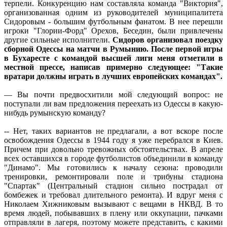
терпели. Конкуренцию нам составляла команда "Виктория",
организованная одним из руководителей муниципалитета
Сидоровым - большим футбольным фанатом. В нее перешли
игроки "Глории-Форд" Орехов, Беседин, были привлечены
другие сильные исполнители.
Сидоров организовал поездку
сборной Одессы на матчи в Румынию. После первой игры
в Бухаресте с командой высшей лиги меня отметили в
местной прессе, написав примерно следующее: "Такие
вратари должны играть в лучших европейских командах".
— Вы почти предвосхитили мой следующий вопрос: не
поступали ли вам предложения переехать из Одессы в какую-
нибудь румынскую команду?
-- Нет, таких вариантов не предлагали, а вот вскоре после
освобождения Одессы в 1944 году я уже перебрался в Киев.
Причем при довольно тревожных обстоятельствах. В апреле
всех оставшихся в городе футболистов объединили в команду
"Динамо". Мы готовились к началу сезона: проводили
тренировки, ремонтировали поле и трибуны стадиона
"Спартак" (Центральный стадион сильно пострадал от
бомбежек и требовал длительного ремонта). И вдруг меня с
Николаем Хижниковым вызывают с вещами в НКВД. В то
время людей, побывавших в плену или оккупации, пачками
отправляли в лагеря, поэтому можете представить, с какими