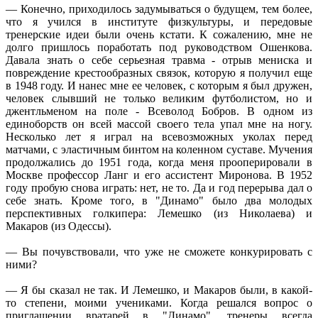
— Конечно, приходилось задумываться о будущем, тем более,
что я учился в институте физкультуры, и передовые
тренерские идеи были очень кстати. К сожалению, мне не
долго пришлось поработать под руководством Ошенкова.
Давала знать о себе серьезная травма - отрыв мениска и
повреждение крестообразных связок, которую я получил еще
в 1948 году. И нанес мне ее человек, с которым я был дружен,
человек слывший не только великим футболистом, но и
джентльменом на поле - Всеволод Бобров. В одном из
единоборств он всей массой своего тела упал мне на ногу.
Несколько лет я играл на всевозможных уколах перед
матчами, с эластичным бинтом на коленном суставе. Мучения
продолжались до 1951 года, когда меня прооперировали в
Москве профессор Ланг и его ассистент Миронова. В 1952
году пробую снова играть: нет, не то. Да и год перерыва дал о
себе знать. Кроме того, в "Динамо" было два молодых
перспективных голкипера: Лемешко (из Николаева) и
Макаров (из Одессы).
— Вы почувствовали, что уже не сможете конкурировать с
ними?
— Я бы сказал не так. И Лемешко, и Макаров были, в какой-
то степени, моими учениками. Когда решался вопрос о
приглашении вратарей в "Динамо", тренеры всегда