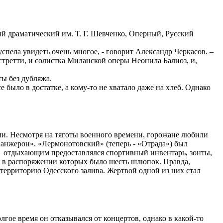
ий драматический им. Т. Г. Шевченко, Оперный, Русский
успела увидеть очень многое, - говорит Александр Черкасов. –
третти, и солистка Миланской оперы Неонила Балиоз, и,
ты без дубляжа.
 было в достатке, а кому-то не хватало даже на хлеб. Однако
ыми. Несмотря на тяготы военного времени, горожане любили
Ланжерон». «Лермонотовский» (теперь - «Отрада») был
у отдыхающим предоставлялся спортивный инвентарь, зонты,
, в распоряжении которых было шесть шлюпок. Правда,
 территорию Одесского залива. Жертвой одной из них стал
гое время он отказывался от концертов, однако в какой-то