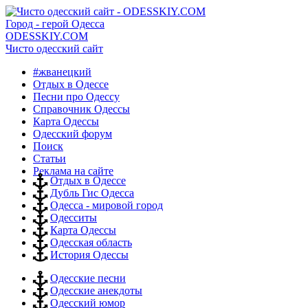
Город - герой Одесса
ODESSKIY.COM
Чисто одесский сайт
#жванецкий
Отдых в Одессе
Песни про Одессу
Справочник Одессы
Карта Одессы
Одесский форум
Поиск
Статьи
Реклама на сайте
Отдых в Одессе
Дубль Гис Одесса
Одесса - мировой город
Одесситы
Карта Одессы
Одесская область
История Одессы
Одесские песни
Одесские анекдоты
Одесский юмор