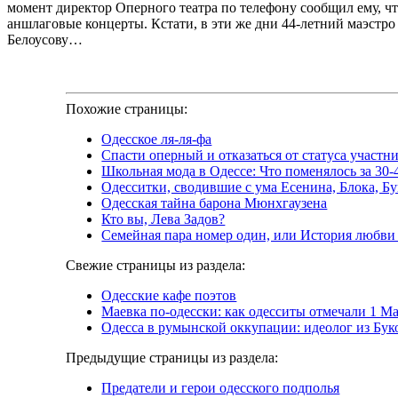
момент директор Оперного театра по телефону сообщил ему, ч
аншлаговые концерты. Кстати, в эти же дни 44-летний маэстро
Белоусову…
Похожие страницы:
Одесское ля-ля-фа
Спасти оперный и отказаться от статуса участн
Школьная мода в Одессе: Что поменялось за 30
Одесситки, сводившие с ума Есенина, Блока, Б
Одесская тайна барона Мюнхгаузена
Кто вы, Лева Задов?
Семейная пара номер один, или История любви
Свежие страницы из раздела:
Одесские кафе поэтов
Маевка по-одесски: как одесситы отмечали 1 Ма
Одесса в румынской оккупации: идеолог из Бу
Предыдущие страницы из раздела:
Предатели и герои одесского подполья