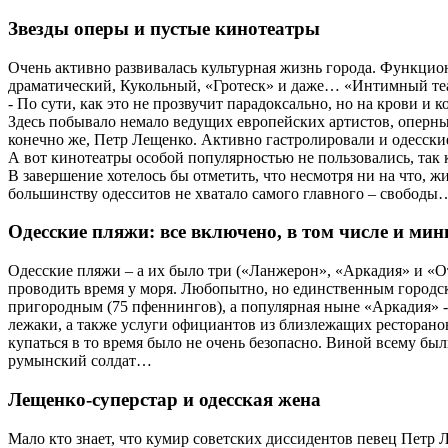
Звезды оперы и пустые кинотеатры
Очень активно развивалась культурная жизнь города. Функцио
драматический, Кукольный, «Гротеск» и даже… «Интимный теат
- По сути, как это не прозвучит парадоксально, но на крови и 
Здесь побывало немало ведущих европейских артистов, оперн
конечно же, Петр Лещенко. Активно гастролировали и одесски
А вот кинотеатры особой популярностью не пользовались, так
В завершение хотелось бы отметить, что несмотря ни на что, жи
большинству одесситов не хватало самого главного – свободы
Одесские пляжи: все включено, в том числе и ми
Одесские пляжи – а их было три («Ланжерон», «Аркадия» и «О
проводить время у моря. Любопытно, но единственным городск
пригородным (75 пфеннингов), а популярная ныне «Аркадия» 
лежаки, а также услуги официантов из близлежащих ресторано
купаться в то время было не очень безопасно. Виной всему б
румынский солдат…
Лещенко-суперстар и одесская жена
Мало кто знает, что кумир советских диссидентов певец Петр Л