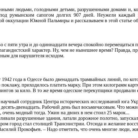
ганными людьми, голодными детьми, разрушенными домами и, к
под румынским сапогом долгих 907 дней. Неужели каждый
й оккупации Южной Пальмиры и рассказываем в этой статье об 
во с пяти утра и до одиннадцати вечера спокойно перемещаться 
опагандистский характер. Ну, чем не нынешнее время? Правда, п
сным для нарушителя исходом.
1942 года в Одессе было двенадцать трамвайных линий, по кото
з поклажу, приходилось платить марку. При этом килограмм кар
ингов за кило. В то же время одесские перекупщики продавали е
ит научный сотрудник Центра исторических исследований юга Ук
– десять-двенадцать. Рабочий день был восьмичасовым. Что можн
очень модный тогда. Ужин на двоих в нем стоил 25 марок...
вливали разрушенные здания, латали дорожное полотно, запуска
аром город стал столицей Транснистрии. Отсюда и желание восс
Василий Прокофьев. – Надо отметить, что очень многие люди, ж