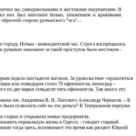
онечно же, самодовольными и жестокими оккупантами. В
 из них был наполнен болью, унижением и кровавыми
обратной стороне румынского "ига"...
по городу. Ночью - комендантский час. Строго воспрещалось
ри румынах наказание за такой проступок было жестоким -
рым ходило шестьдесят вагонов. За удовольствие «прокатиться
тошки или помидоров стоил 70 пфеннингов, виноград –
го по две марки семьдесят пять пфеннингов. Так много это
раины им. Академика В. И. Липского Александр Черкасов. – К
о было позволить себе на эти деньги? В Театральном переулке
ли старые и открывали новые предприятия.
тановить нормальную жизнь в Одессе, - говорит старший
ившие тогда здесь, вспоминают это время как расцвет Южной