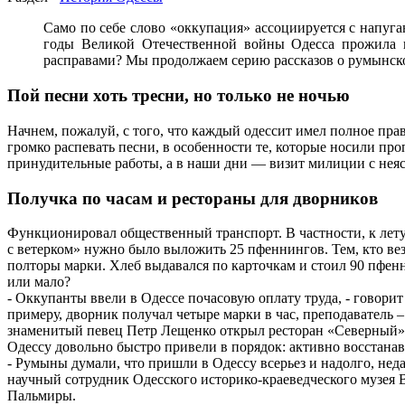
Само по себе слово «оккупация» ассоциируется с напу
годы Великой Отечественной войны Одесса прожила 
расправами? Мы продолжаем серию рассказов о румынско
Пой песни хоть тресни, но только не ночью
Начнем, пожалуй, с того, что каждый одессит имел полное пра
громко распевать песни, в особенности те, которые носили пр
принудительные работы, а в наши дни — визит милиции с нея
Получка по часам и рестораны для дворников
Функционировал общественный транспорт. В частности, к лету 
с ветерком» нужно было выложить 25 пфеннингов. Тем, кто ве
полторы марки. Хлеб выдавался по карточкам и стоил 90 пфенн
или мало?
- Оккупанты ввели в Одессе почасовую оплату труда, - говор
примеру, дворник получал четыре марки в час, преподаватель 
знаменитый певец Петр Лещенко открыл ресторан «Северный», 
Одессу довольно быстро привели в порядок: активно восстана
- Румыны думали, что пришли в Одессу всерьез и надолго, нед
научный сотрудник Одесского историко-краеведческого музея 
Пальмиры.