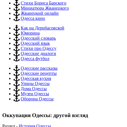
Стихи Бориса Барского
Миниатюра Жванецкого
Жванецкий онлайн
Одесса кино
Как на Дерибасовской
Юморина
Одесский словарь
Одесский язык
Стихи про Одессу
Одесские диалоги
Одесса футбол
Одесские рассказы
Одесские рецепты
Одесская кухня
Улицы Одессы
Дома Одессы
Музеи Одессы
Оборона Одессы
Оккупация Одессы: другой взгляд
Раздел -
История Одессы