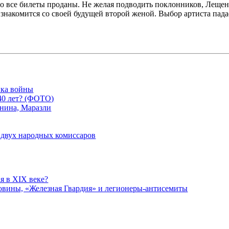
то все билеты проданы. Не желая подводить поклонников, Лещен
 знакомится со своей будущей второй женой. Выбор артиста пад
ика войны
-40 лет? (ФОТО)
унина, Маразли
 двух народных комиссаров
я в ХІХ веке?
ковины, «Железная Гвардия» и легионеры-антисемиты