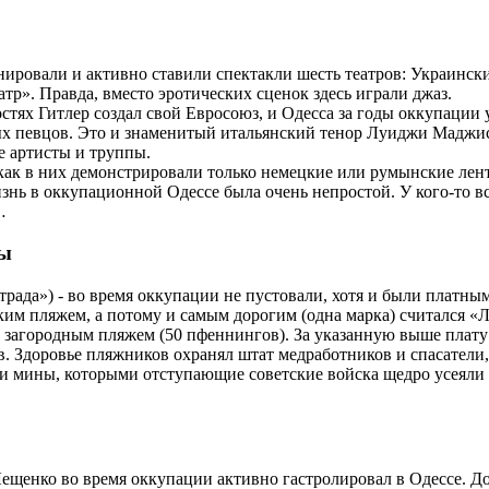
нировали и активно ставили спектакли шесть театров: Украинск
р». Правда, вместо эротических сценок здесь играли джаз.
костях Гитлер создал свой Евросоюз, и Одесса за годы оккупации 
ых певцов. Это и знаменитый итальянский тенор Луиджи Маджис
е артисты и труппы.
 как в них демонстрировали только немецкие или румынские лен
знь в оккупационной Одессе была очень непростой. У кого-то все
…
ны
трада») - во время оккупации не пустовали, хотя и были платн
им пляжем, а потому и самым дорогим (одна марка) считался «
- загородным пляжем (50 пфеннингов). За указанную выше плат
в. Здоровье пляжников охранял штат медработников и спасатели
ыли мины, которыми отступающие советские войска щедро усеяли
ещенко во время оккупации активно гастролировал в Одессе. Дол