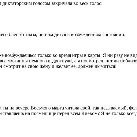
 диктаторским голосом закричала во весь голос:
него блестят глаза, он находится в возбуждённом состоянии.
возбуждаешься только во время игры в карты. Я ни разу не вид
се мужчины немного вздрогнули, а я посмотрел, нет ли поблизос
н смотрит на свою жену и желает её, должен дымиться!
ы на вечере Восьмого марта читала свой, так называемый, фелье
выставляешь на посмешище перед всем Киевом? Я не только всегда