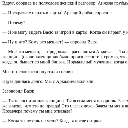
Вдруг, оборвав на полуслове женский разговор, Анжела грубым
— Прекратите играть в карты! Аркадий робко спросил:
— Почему?
— Я не могу видеть Васю за игрой в карты. Когда он играет, у 
— Ну и что? Кому это мешает? — спросил Вася.
— Мне это мешает, — продолжала распаляться Анжела. — Ты же 
женщина (слово «женщина» было произнесено так громко, что в
когда он бывает со мной близок. Нормальный мужчина, когда о
Мы от неловкости опустили головы.
Пауза длилась долго. Мы с Аркадием молчали.
Заговорил Вася:
— Ты невоспитанная женщина. Ты всегда меня позоришь. Зачем т
же знаешь, что это не правда! Это наглая ложь. Зачем ты меня 
Позавчера почему ты мне отказала?
— Когда ты лезешь на меня? Когда я после стирки…