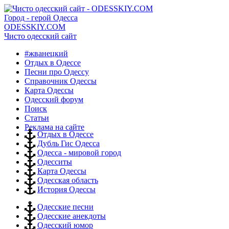
Город - герой Одесса
ODESSKIY.COM
Чисто одесский сайт
#жванецкий
Отдых в Одессе
Песни про Одессу
Справочник Одессы
Карта Одессы
Одесский форум
Поиск
Статьи
Реклама на сайте
Отдых в Одессе
Дубль Гис Одесса
Одесса - мировой город
Одесситы
Карта Одессы
Одесская область
История Одессы
Одесские песни
Одесские анекдоты
Одесский юмор