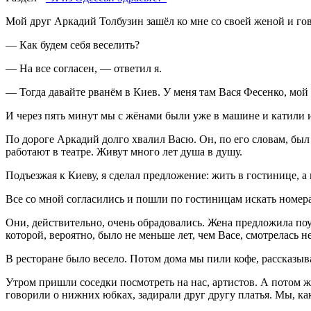
Мой друг Аркадий Толбузин зашёл ко мне со своей женой и го
— Как будем себя веселить?
— На все согласен, — ответил я.
— Тогда давайте рванём в Киев. У меня там Вася Фесенко, мой
И через пять минут мы с жёнами были уже в машине и катили 
По дороге Аркадий долго хвалил Васю. Он, по его словам, бы
работают в театре. Живут много лет душа в душу.
Подъезжая к Киеву, я сделал предложение: жить в гостинице, а 
Все со мной согласились и пошли по гостиницам искать номер
Они, действительно, очень обрадовались. Жена предложила поу
которой, вероятно, было не меньше лет, чем Васе, смотрелась 
В ресторане было весело. Потом дома мы пили кофе, рассказыва
Утром пришли соседки посмотреть на нас, артистов. А потом ж
говорили о нижних юбках, задирали друг другу платья. Мы, как