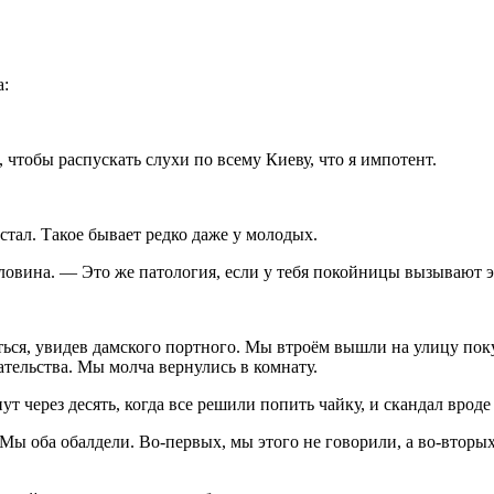
а:
 чтобы распускать слухи по всему Киеву, что я импотент.
тал. Такое бывает редко даже у молодых.
овина. — Это же патология, если у тебя покойницы вызывают 
ься, увидев дамского портного. Мы втроём вышли на улицу покур
ательства. Мы молча вернулись в комнату.
т через десять, когда все решили попить чайку, и скандал врод
Мы оба обалдели. Во-первых, мы этого не говорили, а во-вторы