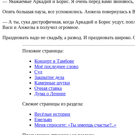
— Уважаемые Аркадий и Борис. Я очень перед вами звиняюсь, я
Опять большая пауза, все успокоились. Анжела повернулась к В
— А ты, сука дистрофичная, когда Аркадий и Борис уедут, по
Васи и Анжелы я получил огромное.
Праздновать надо не свадьбу, а развод. И праздновать широко
Похожие страницы:
Концерт в Тамбове
Моё последнее слово
Суд
Закрытие дела
Камерные шутки
Очная ставка
Дума о Ленине
Свежие страницы из раздела:
Весёлые истории
Емельян
Меня спросите: «Ты имеешь счастье?..»