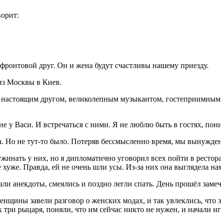
ворит:
 фронтовой друг. Он и жена будут счастливы нашему приезду.
из Москвы в Киев.
л настоящим другом, великолепным музыкантом, гостеприимным,
не у Васи. И встречаться с ними. Я не люблю быть в гостях, пон
а. Но не тут-то было. Потеряв бессмысленно время, мы вынужде
жинать у них, но я дипломатично уговорил всех пойти в рестора
не хуже. Правда, ей не очень шли усы. Из-за них она выглядела 
ли анекдоты, смеялись и поздно легли спать. День прошёл замеч
енщины завели разговор о женских модах, и так увлеклись, что 
 три рыцаря, поняли, что им сейчас никто не нужен, и начали иг