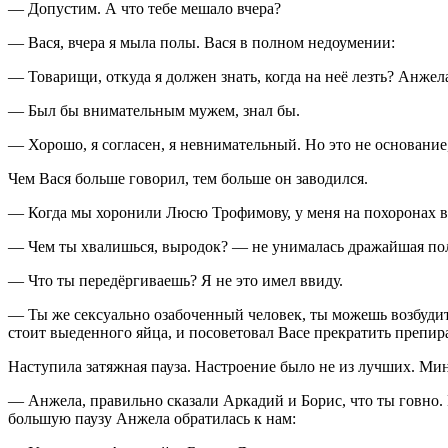
— Допустим. А что тебе мешало вчера?
— Вася, вчера я мыла полы. Вася в полном недоумении:
— Товарищи, откуда я должен знать, когда на неё лезть? Анжел
— Был бы внимательным мужем, знал бы.
— Хорошо, я согласен, я невнимательный. Но это не основание,
Чем Вася больше говорил, тем больше он заводился.
— Когда мы хоронили Люсю Трофимову, у меня на похоронах вс
— Чем ты хвалишься, выродок? — не унималась дражайшая пол
— Что ты передёргиваешь? Я не это имел ввиду.
— Ты же сексуально озабоченный человек, ты можешь возбудит
стоит выеденного яйца, и посоветовал Васе прекратить препир
Наступила затяжная пауза. Настроение было не из лучших. Мину
— Анжела, правильно сказали Аркадий и Борис, что ты говно. 
большую паузу Анжела обратилась к нам: