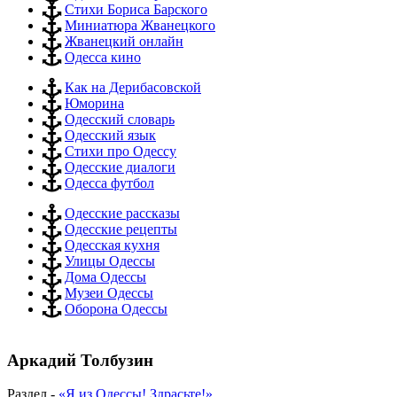
Стихи Бориса Барского
Миниатюра Жванецкого
Жванецкий онлайн
Одесса кино
Как на Дерибасовской
Юморина
Одесский словарь
Одесский язык
Стихи про Одессу
Одесские диалоги
Одесса футбол
Одесские рассказы
Одесские рецепты
Одесская кухня
Улицы Одессы
Дома Одессы
Музеи Одессы
Оборона Одессы
Аркадий Толбузин
Раздел -
«Я из Одессы! Здрасьте!»