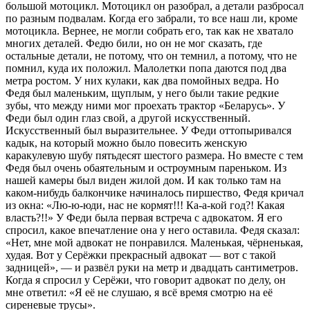
большой мотоцикл. Мотоцикл он разобрал, а детали разбросал
по разным подвалам. Когда его забрали, то все наш ли, кроме
мотоцикла. Вернее, не могли собрать его, так как не хватало
многих деталей. Федю били, но он не мог сказать, где
остальные детали, не потому, что он темнил, а потому, что не
помнил, куда их положил. Малолетки попа даются под два
метра ростом. У них кулаки, как два помойных ведра. Но
Федя был маленьким, щуплым, у него были такие редкие
зубы, что между ними мог проехать трактор «Беларусь». У
Феди был один глаз свой, а другой искусственный.
Искусственный был выразительнее. У Феди оттопыривался
кадык, на который можно было повесить женскую
каракулевую шубу пятьдесят шестого размера. Но вместе с тем
Федя был очень обаятельным и остроумным пареньком. Из
нашей камеры был виден жилой дом. И как только там на
каком-нибудь балкончике начиналось пиршество, Федя кричал
из окна: «Лю-ю-юди, нас не кормят!!! Ка-а-кой год?! Какая
власть?!!» У Феди была первая встреча с адвокатом. Я его
спросил, какое впечатление она у него оставила. Федя сказал:
«Нет, мне мой адвокат не понравился. Маленькая, чёрненькая,
худая. Вот у Серёжки прекрасный адвокат — вот с такой
задницей», — и развёл руки на метр и двадцать сантиметров.
Когда я спросил у Серёжи, что говорит адвокат по делу, он
мне ответил: «Я её не слушаю, я всё время смотрю на её
сиреневые трусы».