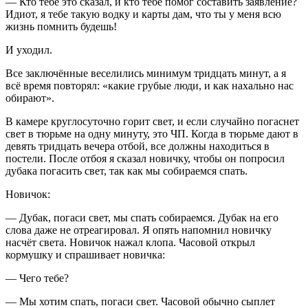
— Кто тебе это сказал, и кто тебе помог составить заявление?
Идиот, я тебе такую водку и карты дам, что ты у меня всю
жизнь помнить будешь!
И уходил.
Все заключённые веселились минимум тридцать минут, а я
всё время повторял: «какие грубые люди, и как нахально нас
обирают».
В камере круглосуточно горит свет, и если случайно погаснет
свет в тюрьме на одну минуту, это ЧП. Когда в тюрьме дают в
девять тридцать вечера отбой, все должны находиться в
постели. После отбоя я сказал новичку, чтобы он попросил
дубака погасить свет, так как мы собираемся спать.
Новичок:
— Дубак, погаси свет, мы спать собираемся. Дубак на его
слова даже не отреагировал. Я опять напомнил новичку
насчёт света. Новичок нажал клопа. Часовой открыл
кормушку и спрашивает новичка:
— Чего тебе?
— Мы хотим спать, погаси свет. Часовой обычно сыплет