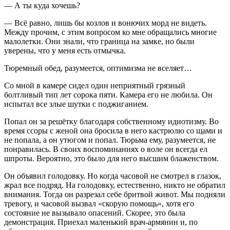
— А ты куда хочешь?
— Всё равно, лишь бы козлов и вонючих морд не видеть.
Между прочим, с этим вопросом ко мне обращались многие
малолетки. Они знали, что граница на замке, но были
уверены, что у меня есть отмычка.
Тюремный обед, разумеется, оптимизма не вселяет…
Со мной в камере сидел один неприятный грязный
болтливый тип лет сорока пяти. Камера его не любила. Он
испытал все злые шутки с поджиганием.
Попал он за решётку благодаря собственному идиотизму. Во
время ссоры с женой она бросила в него кастрюлю со щами и
не попала, а он утюгом и попал. Тюрьма ему, разумеется, не
понравилась. В своих воспоминаниях о воле он всегда ел
шпроты. Вероятно, это было для него высшим блаженством.
Он объявил голодовку. Но когда часовой не смотрел в глазок,
жрал все подряд. На голодовку, естественно, никто не обратил
внимания. Тогда он разрезал себе бритвой живот. Мы подняли
тревогу, и часовой вызвал «скорую помощь», хотя его
состояние не вызывало опасений. Скорее, это была
демонстрация. Приехал маленький врач-армянин и, по