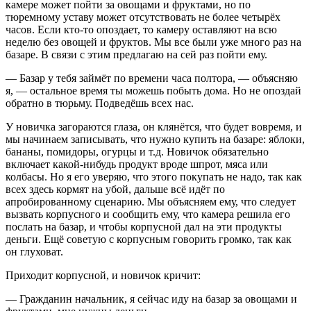
камере может пойти за овощами и фруктами, но по
тюремному уставу может отсутствовать не более четырёх
часов. Если кто-то опоздает, то камеру оставляют на всю
неделю без овощей и фруктов. Мы все были уже много раз на
базаре. В связи с этим предлагаю на сей раз пойти ему.
— Базар у тебя займёт по времени часа полтора, — объясняю
я, — остальное время ты можешь побыть дома. Но не опоздай
обратно в тюрьму. Подведёшь всех нас.
У новичка загораются глаза, он клянётся, что будет вовремя, и
мы начинаем записывать, что нужно купить на базаре: яблоки,
бананы, помидоры, огурцы и т.д. Новичок обязательно
включает какой-нибудь продукт вроде шпрот, мяса или
колбасы. Но я его уверяю, что этого покупать не надо, так как
всех здесь кормят на убой, дальше всё идёт по
апробированному сценарию. Мы объясняем ему, что следует
вызвать корпусного и сообщить ему, что камера решила его
послать на базар, и чтобы корпусной дал на эти продукты
деньги. Ещё советую с корпусным говорить громко, так как
он глуховат.
Приходит корпусной, и новичок кричит:
— Гражданин начальник, я сейчас иду на базар за овощами и