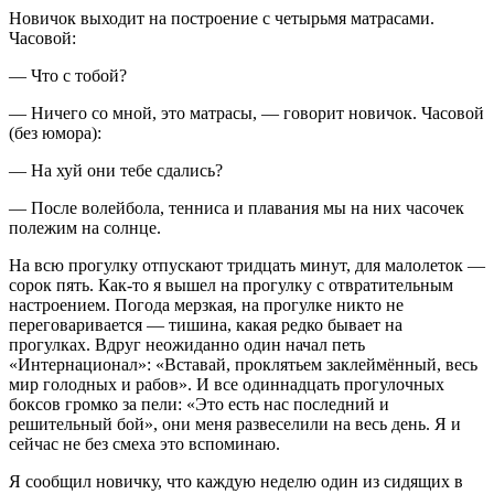
Новичок выходит на построение с четырьмя матрасами.
Часовой:
— Что с тобой?
— Ничего со мной, это матрасы, — говорит новичок. Часовой
(без юмора):
— На хуй они тебе сдались?
— После волейбола, тенниса и плавания мы на них часочек
полежим на солнце.
На всю прогулку отпускают тридцать минут, для малолеток —
сорок пять. Как-то я вышел на прогулку с отвратительным
настроением. Погода мерзкая, на прогулке никто не
переговаривается — тишина, какая редко бывает на
прогулках. Вдруг неожиданно один начал петь
«Интернационал»: «Вставай, проклятьем заклеймённый, весь
мир голодных и рабов». И все одиннадцать прогулочных
боксов громко за пели: «Это есть нас последний и
решительный бой», они меня развеселили на весь день. Я и
сейчас не без смеха это вспоминаю.
Я сообщил новичку, что каждую неделю один из сидящих в