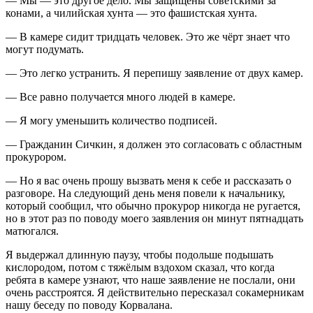
— Мы — это другое дело. Мы защищены советскими за
конами, а чилийская хунта — это фашистская хунта.
— В камере сидит тридцать человек. Это же чёрт знает что
могут подумать.
— Это легко устранить. Я перепишу заявление от двух камер.
— Все равно получается много людей в камере.
— Я могу уменьшить количество подписей.
— Гражданин Сичкин, я должен это согласовать с областным
прокурором.
— Но я вас очень прошу вызвать меня к себе и рассказать о
разговоре. На следующий день меня повели к начальнику,
который сообщил, что обычно прокурор никогда не ругается,
но в этот раз по поводу моего заявления он минут пятнадцать
матюгался.
Я выдержал длинную паузу, чтобы подольше подышать
кислородом, потом с тяжёлым вздохом сказал, что когда
ребята в камере узнают, что наше заявление не послали, они
очень расстроятся. Я действительно пересказал сокамерникам
нашу беседу по поводу Корвалана.