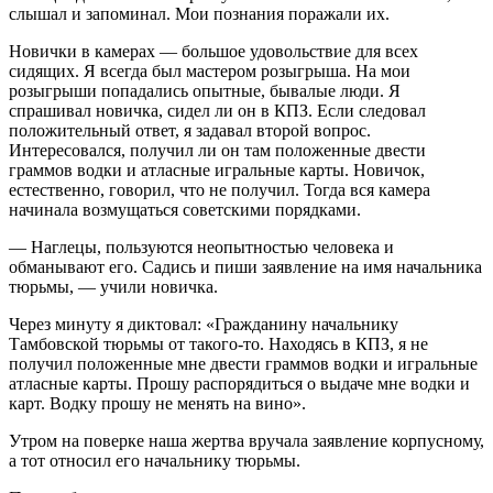
слышал и запоминал. Мои познания поражали их.
Новички в камерах — большое удовольствие для всех
сидящих. Я всегда был мастером розыгрыша. На мои
розыгрыши попадались опытные, бывалые люди. Я
спрашивал новичка, сидел ли он в КПЗ. Если следовал
положительный ответ, я задавал второй вопрос.
Интересовался, получил ли он там положенные двести
граммов водки и атласные игральные карты. Новичок,
естественно, говорил, что не получил. Тогда вся камера
начинала возмущаться советскими порядками.
— Наглецы, пользуются неопытностью человека и
обманывают его. Садись и пиши заявление на имя начальника
тюрьмы, — учили новичка.
Через минуту я диктовал: «Гражданину начальнику
Тамбовской тюрьмы от такого-то. Находясь в КПЗ, я не
получил положенные мне двести граммов водки и игральные
атласные карты. Прошу распорядиться о выдаче мне водки и
карт. Водку прошу не менять на вино».
Утром на поверке наша жертва вручала заявление корпусному,
а тот относил его начальнику тюрьмы.