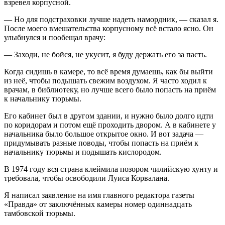
взревел корпусной.
— Но для подстраховки лучше надеть намордник, — сказал я.
После моего вмешательства корпусному всё встало ясно. Он
улыбнулся и пообещал врачу:
— Заходи, не бойся, не укусит, я буду держать его за пасть.
Когда сидишь в камере, то всё время думаешь, как бы выйти
из неё, чтобы подышать свежим воздухом. Я часто ходил к
врачам, в библиотеку, но лучше всего было попасть на приём
к начальнику тюрьмы.
Его кабинет был в другом здании, и нужно было долго идти
по коридорам и потом ещё проходить двором. А в кабинете у
начальника было большое открытое окно. И вот задача —
придумывать разные поводы, чтобы попасть на приём к
начальнику тюрьмы и подышать кислородом.
В 1974 году вся страна клеймила позором чилийскую хунту и
требовала, чтобы освободили Луиса Корвалана.
Я написал заявление на имя главного редактора газеты
«Правда» от заключённых камеры номер одиннадцать
тамбовской тюрьмы.