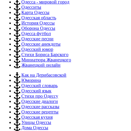
Одесса - мировой город
Одесситы
Карта Одессы
Одесская область
История Одессы
Оборона Одессы
Одесса футбол
Одесские песни
Одесские анекдоты
Одесский юмор
Стихи Бориса Барского
Миниатюра Жванецкого
Жванецкий онлайн
Как на Дерибасовской
Юморина
Одесский словарь
Одесский язык
Стихи про Одессу
Одесские диалоги
Одесские рассказы
Одесские рецепты
Одесская кухня
Улицы Одессы
Дома Одессы