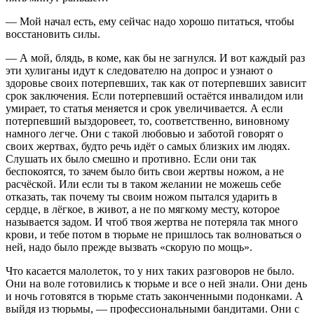
— Мой начал есть, ему сейчас надо хорошо питаться, чтобы
восстановить силы.
— А мой, блядь, в коме, как бы не загнулся. И вот каждый раз
эти хулиганы идут к следователю на допрос и узнают о
здоровье своих потерпевших, так как от потерпевших зависит
срок заключения. Если потерпевший остаётся инвалидом или
умирает, то статья меняется и срок увеличивается. А если
потерпевший выздоровеет, то, соответственно, виновному
намного легче. Они с такой любовью и заботой говорят о
своих жертвах, будто речь идёт о самых близких им людях.
Слушать их было смешно и противно. Если они так
беспокоятся, то зачем было бить свои жертвы ножом, а не
расчёской. Или если ты в таком желании не можешь себе
отказать, так почему ты своим ножом пытался ударить в
сердце, в лёгкое, в живот, а не по мягкому месту, которое
называется задом. И чтоб твоя жертва не потеряла так много
крови, и тебе потом в тюрьме не пришлось так волноваться о
ней, надо было прежде вызвать «скорую по мощь».
Что касается малолеток, то у них таких разговоров не было.
Они на воле готовились к тюрьме и все о ней знали. Они день
и ночь готовятся в тюрьме стать законченными подонками. А
выйдя из тюрьмы, — профессиональными бандитами. Они с