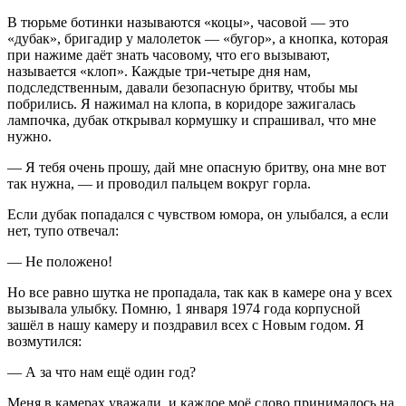
В тюрьме ботинки называются «коцы», часовой — это
«дубак», бригадир у малолеток — «бугор», а кнопка, которая
при нажиме даёт знать часовому, что его вызывают,
называется «клоп». Каждые три-четыре дня нам,
подследственным, давали безопасную бритву, чтобы мы
побрились. Я нажимал на клопа, в коридоре зажигалась
лампочка, дубак открывал кормушку и спрашивал, что мне
нужно.
— Я тебя очень прошу, дай мне опасную бритву, она мне вот
так нужна, — и проводил пальцем вокруг горла.
Если дубак попадался с чувством юмора, он улыбался, а если
нет, тупо отвечал:
— Не положено!
Но все равно шутка не пропадала, так как в камере она у всех
вызывала улыбку. Помню, 1 января 1974 года корпусной
зашёл в нашу камеру и поздравил всех с Новым годом. Я
возмутился:
— А за что нам ещё один год?
Меня в камерах уважали, и каждое моё слово принималось на