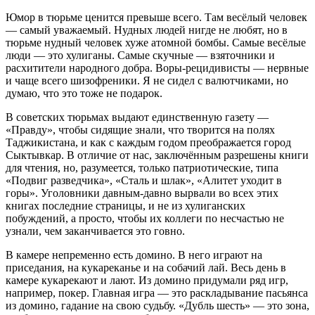
Юмор в тюрьме ценится превыше всего. Там весёлый человек
— самый уважаемый. Нудных людей нигде не любят, но в
тюрьме нудный человек хуже атомной бомбы. Самые весёлые
люди — это хулиганы. Самые скучные — взяточники и
расхитители народного добра. Воры-рецидивисты — нервные
и чаще всего шизофреники. Я не сидел с валютчиками, но
думаю, что это тоже не подарок.
В советских тюрьмах выдают единственную газету —
«Правду», чтобы сидящие знали, что творится на полях
Таджикистана, и как с каждым годом преображается город
Сыктывкар. В отличие от нас, заключённым разрешены книги
для чтения, но, разумеется, только патриотические, типа
«Подвиг разведчика», «Сталь и шлак», «Алитет уходит в
горы». Уголовники давным-давно вырвали во всех этих
книгах последние страницы, и не из хулиганских
побуждений, а просто, чтобы их коллеги по несчастью не
узнали, чем заканчивается это говно.
В камере непременно есть домино. В него играют на
приседания, на кукареканье и на собачий лай. Весь день в
камере кукарекают и лают. Из домино придумали ряд игр,
например, покер. Главная игра — это раскладывание пасьянса
из домино, гадание на свою судьбу. «Дубль шесть» — это зона,