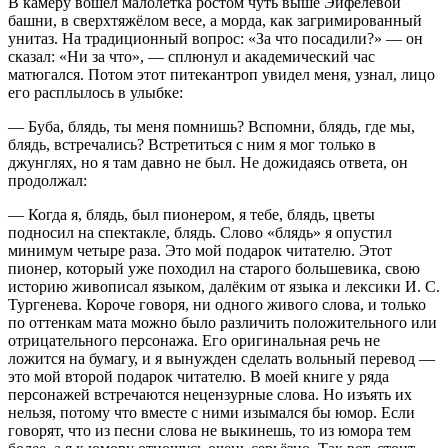
В камеру вошёл малолетка ростом чуть выше Эйфелевой
башни, в сверхтяжёлом весе, а морда, как загримированный
унитаз. На традиционный вопрос: «За что посадили?» — он
сказал: «Ни за что», — сплюнул и академический час
матюгался. Потом этот питекантроп увидел меня, узнал, лицо
его расплылось в улыбке:
— Буба, блядь, ты меня помнишь? Вспомни, блядь, где мы,
блядь, встречались? Встретиться с ним я мог только в
джунглях, но я там давно не был. Не дожидаясь ответа, он
продолжал:
— Когда я, блядь, был пионером, я тебе, блядь, цветы
подносил на спектакле, блядь. Слово «блядь» я опустил
минимум четыре раза. Это мой подарок читателю. Этот
пионер, который уже походил на старого большевика, свою
историю живописал языком, далёким от языка и лексики И. С.
Тургенева. Короче говоря, ни одного живого слова, и только
по оттенкам мата можно было различить положительного или
отрицательного персонажа. Его оригинальная речь не
ложится на бумагу, и я вынужден сделать вольный перевод —
это мой второй подарок читателю. В моей книге у ряда
персонажей встречаются нецензурные слова. Но изъять их
нельзя, потому что вместе с ними изымался бы юмор. Если
говорят, что из песни слова не выкинешь, то из юмора тем