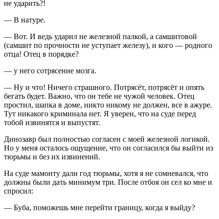
не ударить?!
— В натуре.
— Вот. И ведь ударил не железной палкой, а самшитовой
(самшит по прочности не уступает железу), и кого — родного
отца! Отец в порядке?
— у него сотрясение мозга.
— Ну и что! Ничего страшного. Потрясёт, потрясёт и опять
бегать будет. Важно, что он тебе не чужой человек. Отец
простил, шапка в доме, никто никому не должен, все в ажуре.
Тут никакого криминала нет. Я уверен, что на суде перед
тобой извинятся и выпустят.
Динозавр был полностью согласен с моей железной логикой.
Но у меня осталось ощущение, что он согласился бы выйти из
тюрьмы и без их извинений.
На суде мамонту дали год тюрьмы, хотя я не сомневался, что
должны были дать минимум три. После отбоя он сел ко мне и
спросил:
— Буба, поможешь мне перейти границу, когда я выйду?