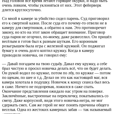
Над головой всё время летают горящие окурки, и надо быть
очень ловким, чтобы уклоняться от них. Этот фейерверк
длится круглосуточно.
Со мной в камере за убийство сидел парень. Суд приговорил
его к смертной казни. После суда его почему-то отвели не в
камеру для смертников, а обратно к нам. Это противоречит
закону, но кто на этот закон обращает внимание. Приговор
суда парня не огорчил, по-моему, даже развеселил. Он пришёл
весёлым и готов был к разным шуткам. Его коронным
розыгрышем была игра с железной кружкой. Он поджигал
бумагу и очень долго коптил кружку. Когда в камеру
приводили новичка, он говорил ему:
— Давай погадаем на твою судьбу. Давал ему кружку, а себе
брал чистую и просил новичка делать всё, что он будет делать.
Он рукой водил по кружке, потом по лбу, по кружке — потом
по щекам, по шее и т.д. Делал он это как настоящий маг, вся
камера хохотала в подушку. Новичок к концу сеанса был весь
в саже. Ничего не подозревая, ложился в саже спать.
Окончание представления ожидало нас утром на поверке.
Заключённые, выстроенные на перекличку, покатывались со
смеху. Даже корпусной, видя этого новичка-негра, не мог
сдержать смех. Сам же герой не мог понять причины общего
веселья. Одна из жестоких камерных забав — так называемый