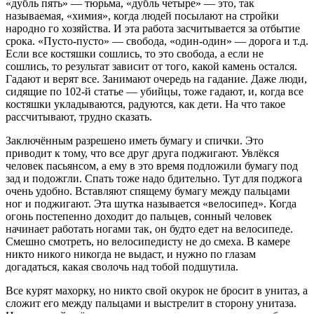
«дубль пять» — тюрьма, «дубль четыре» — это, так
называемая, «химия», когда людей посылают на стройки
народно го хозяйства. И эта работа засчитывается за отбытие
срока. «Пусто-пусто» — свобода, «один-один» — дорога и т.д.
Если все костяшки сошлись, то это свобода, а если не
сошлись, то результат зависит от того, какой камень остался.
Гадают и верят все. Занимают очередь на гадание. Даже люди,
сидящие по 102-й статье — убийцы, тоже гадают, и, когда все
костяшки укладываются, радуются, как дети. На что такое
рассчитывают, трудно сказать.
Заключённым разрешено иметь бумагу и спички. Это
приводит к тому, что все друг друга поджигают. Увлёкся
человек пасьянсом, а ему в это время подложили бумагу под
зад и подожгли. Спать тоже надо бдительно. Тут для поджога
очень удобно. Вставляют спящему бумагу между пальцами
ног и поджигают. Эта шутка называется «велосипед». Когда
огонь постепенно доходит до пальцев, сонный человек
начинает работать ногами так, он будто едет на велосипеде.
Смешно смотреть, но велосипедисту не до смеха. В камере
никто никого никогда не выдаст, и нужно по глазам
догадаться, какая сволочь над тобой подшутила.
Все курят махорку, но никто свой окурок не бросит в унитаз, а
сложит его между пальцами и выстрелит в сторону унитаза.