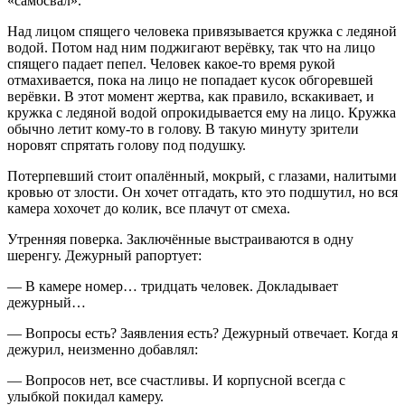
«самосвал».
Над лицом спящего человека привязывается кружка с ледяной
водой. Потом над ним поджигают верёвку, так что на лицо
спящего падает пепел. Человек какое-то время рукой
отмахивается, пока на лицо не попадает кусок обгоревшей
верёвки. В этот момент жертва, как правило, вскакивает, и
кружка с ледяной водой опрокидывается ему на лицо. Кружка
обычно летит кому-то в голову. В такую минуту зрители
норовят спрятать голову под подушку.
Потерпевший стоит опалённый, мокрый, с глазами, налитыми
кровью от злости. Он хочет отгадать, кто это подшутил, но вся
камера хохочет до колик, все плачут от смеха.
Утренняя поверка. Заключённые выстраиваются в одну
шеренгу. Дежурный рапортует:
— В камере номер… тридцать человек. Докладывает
дежурный…
— Вопросы есть? Заявления есть? Дежурный отвечает. Когда я
дежурил, неизменно добавлял:
— Вопросов нет, все счастливы. И корпусной всегда с
улыбкой покидал камеру.