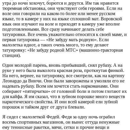
утра до ночи хохочут, борются и дерутся. Им так нравится
тюремная обстановка, они чувствуют себя героями. Если на
воле они говорили на каком-то более или менее русском
языке, то в камере у них на языке сплошной мат. Воровской
язык они изучают на воле и приходят в камеру уже вполне
подготовленными. Все сразу начинают делать себе
татуировки. Все очень уважительно относятся к своей маме, и
первая татуировка — «Не забуду мать родную». Если
малолетка идиот, а таких очень много, то ему делают
татуировку: «Не забуду родной МТС» (машинно-тракторная
станция).
Один молодой парень, вновь прибывший, снял рубаху. А на
руке у него была выколота красная роза, проткнутая финкой.
На него, вернее, на татуировку, все смотрели, как на картину
Леонардо да Винчи. Они были заворожены и умоляли его не
надевать рубаху. Всем им хочется стать наркоманами. Они
собирают «пятирчатки» от головной боли и потом глотают их
для кайфа. Я им сказал, что в зубном порошке много веществ
наркотического свойства. И они всей камерой ели зубной
порошок и тайком друг от друга блевали.
Я сидел с малолеткой Федей. Федя за одну ночь ограбил
восемь спортивных магазинов, он вынес оттуда ненужные
ему теннисные ракетки, мячи, сетки и прочие вещи и