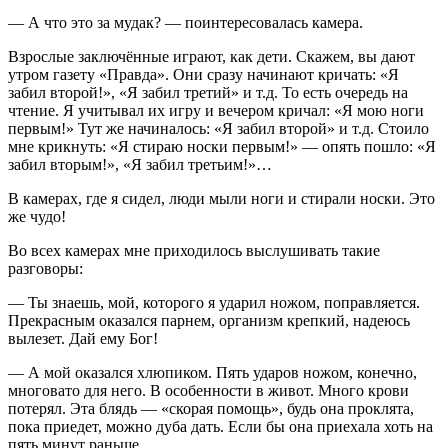
— А что это за мудак? — поинтересовалась камера.
Взрослые заключённые играют, как дети. Скажем, вы дают
утром газету «Правда». Они сразу начинают кричать: «Я
забил второй!», «Я забил третий» и т.д. То есть очередь на
чтение. Я учитывал их игру и вечером кричал: «Я мою ноги
первым!» Тут же начиналось: «Я забил второй» и т.д. Стоило
мне крикнуть: «Я стираю носки первым!» — опять пошло: «Я
забил вторым!», «Я забил третьим!»…
В камерах, где я сидел, люди мыли ноги и стирали носки. Это
же чудо!
Во всех камерах мне приходилось выслушивать такие
разговоры:
— Ты знаешь, мой, которого я ударил ножом, поправляется.
Прекрасным оказался парнем, организм крепкий, надеюсь
вылезет. Дай ему Бог!
— А мой оказался хлюпиком. Пять ударов ножом, конечно,
многовато для него. В особенности в живот. Много крови
потерял. Эта блядь — «скорая помощь», будь она проклята,
пока приедет, можно дуба дать. Если бы она приехала хоть на
пять минут раньше…