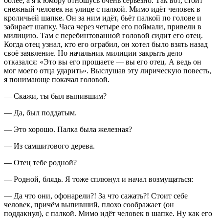
более, а я к юмору отношусь очень серьёзно. Так вот, стоит
снежный человек на улице с палкой. Мимо идёт человек в
кроличьей шапке. Он за ним идёт, бьёт палкой по голове и
забирает шапку. Часа через четыре его поймали, привели в
милицию. Там с перебинтованной головой сидит его отец.
Когда отец узнал, кто его ограбил, он хотел было взять назад
своё заявление. Но начальник милиции закрыть дело
отказался: «Это вы его прощаете — вы его отец. А ведь он
мог моего отца ударить». Выслушав эту лирическую повесть,
я понимающе покачал головой.
— Скажи, ты был выпившим?
— Да, был поддатым.
— Это хорошо. Палка была железная?
— Из самшитового дерева.
— Отец тебе родной?
— Родной, блядь. Я тоже сплюнул и начал возмущаться:
— Да что они, офонарели?! За что сажать?! Стоит себе
человек, причём выпивший, плохо соображает (он
поддакнул), с палкой. Мимо идёт человек в шапке. Ну как его