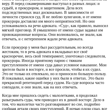
веру. Я перед сокамерниками выступал в разных лицах: и
судьёй, и прокурором, и защитником. Дела всех
подследственных знал досконально. В зависимости от
личности строился суд. Я не люблю хулиганов, и от имени
прокурора доставлял им много неприятностей. Но они
успокаивались на речи адвоката. «Суд», как правило, выносил
мягкий приговор. Я умышленно от имени судьи задавал им
провокационные вопросы. Они волновались, не знали, как
отвечать, и с нетерпением ждали речи адвоката.
Если прокурор у меня был рассудительным, но всегда
жестоким, то в речь адвоката я вкладывал все своё
красноречие, весь свой темперамент, уничтожал следователя,
прокурора. Иногда приятному парню с тяжким
преступлением от имени суда давал условное наказание. Мои
зрители были в восторге, и все просили, чтобы я их судил.
Это не только их отвлекало, но и приносило большую пользу.
Я показывал, какие ошибки у них были в ответах. Это было
прекрасной репетицией перед судом. На суде вопросы часто
совпадали, и они знали, как на них отвечать.
Когда мне пришлось сидеть с малолетками, я продолжал
разыгрывать суды, чем приводил их в дикий восторг. Дело в
том, что малолетки часто разговаривают во сне, подробно
сообщая детали своих преступлений. Я ночью плохо спал, все