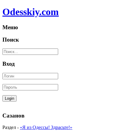
Odesskiy.com
Меню
Поиск
Вход
Сазанов
Раздел -
«Я из Одессы! Здрасьте!»