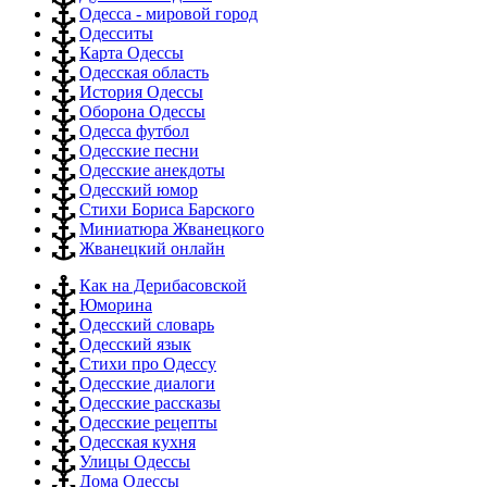
Одесса - мировой город
Одесситы
Карта Одессы
Одесская область
История Одессы
Оборона Одессы
Одесса футбол
Одесские песни
Одесские анекдоты
Одесский юмор
Стихи Бориса Барского
Миниатюра Жванецкого
Жванецкий онлайн
Как на Дерибасовской
Юморина
Одесский словарь
Одесский язык
Стихи про Одессу
Одесские диалоги
Одесские рассказы
Одесские рецепты
Одесская кухня
Улицы Одессы
Дома Одессы