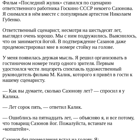
Фильм «Последний жулик» ставился по сценарию
ответственного работника Госкино СССР некоего Сазонова.
Я снимался в нём вместе с популярным артистом Николаем
Губенко.
Ответственный сценарист, несмотря на шестьдесят лет,
выглядел очень хорошо. Мы с ним подружились. Выяснилось,
что он занимается йогой. В подтверждение Сазанов даже
продемонстрировал мне в номере стойку на голове.
У меня появилась дерзкая мысль. Я решил организовать в
гостиничном номере театр одного зрителя. Первым
удостоился чести лицезреть спектакль художественный
руководитель фильма М. Калик, которого я привёл в гости к
нашему сценаристу.
— Как вы думаете, сколько Сазонову лет? — спросил я у
Калика.
— Лет сорок пять, — ответил Калик.
— Ошиблись на пятнадцать лет, — объясняю я, и все потому,
что товарищ Сазонов йог. Пожалуйста, встаньте на
«копштейн».
Сазонов без промедления встал на голову. Я: