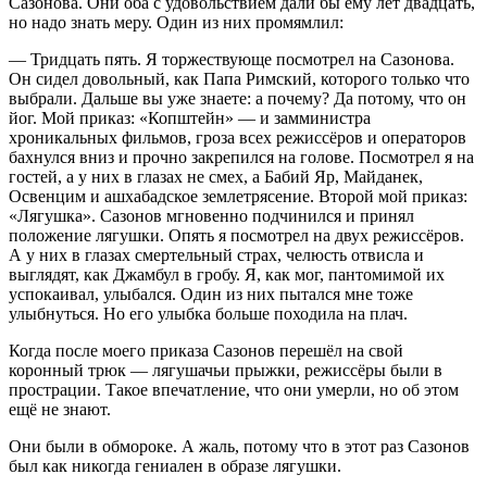
Сазонова. Они оба с удовольствием дали бы ему лет двадцать,
но надо знать меру. Один из них промямлил:
— Тридцать пять. Я торжествующе посмотрел на Сазонова.
Он сидел довольный, как Папа Римский, которого только что
выбрали. Дальше вы уже знаете: а почему? Да потому, что он
йог. Мой приказ: «Копштейн» — и замминистра
хроникальных фильмов, гроза всех режиссёров и операторов
бахнулся вниз и прочно закрепился на голове. Посмотрел я на
гостей, а у них в глазах не смех, а Бабий Яр, Майданек,
Освенцим и ашхабадское землетрясение. Второй мой приказ:
«Лягушка». Сазонов мгновенно подчинился и принял
положение лягушки. Опять я посмотрел на двух режиссёров.
А у них в глазах смертельный страх, челюсть отвисла и
выглядят, как Джамбул в гробу. Я, как мог, пантомимой их
успокаивал, улыбался. Один из них пытался мне тоже
улыбнуться. Но его улыбка больше походила на плач.
Когда после моего приказа Сазонов перешёл на свой
коронный трюк — лягушачьи прыжки, режиссёры были в
прострации. Такое впечатление, что они умерли, но об этом
ещё не знают.
Они были в обмороке. А жаль, потому что в этот раз Сазонов
был как никогда гениален в образе лягушки.