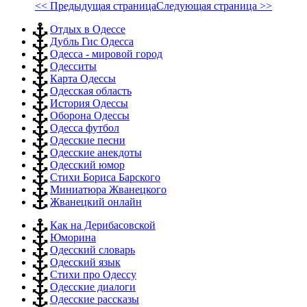
<< Предыдущая страница
Следующая страница >>
Отдых в Одессе
Дубль Гис Одесса
Одесса - мировой город
Одесситы
Карта Одессы
Одесская область
История Одессы
Оборона Одессы
Одесса футбол
Одесские песни
Одесские анекдоты
Одесский юмор
Стихи Бориса Барского
Миниатюра Жванецкого
Жванецкий онлайн
Как на Дерибасовской
Юморина
Одесский словарь
Одесский язык
Стихи про Одессу
Одесские диалоги
Одесские рассказы