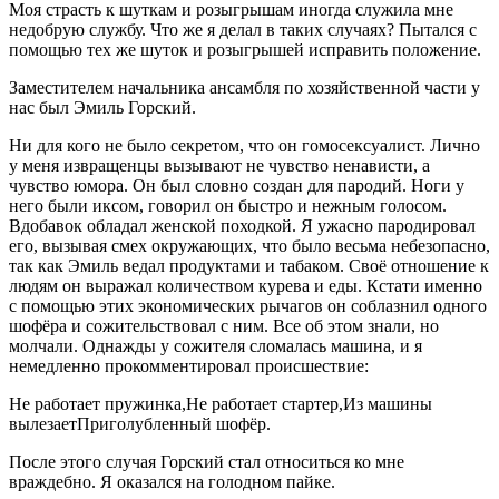
Моя страсть к шуткам и розыгрышам иногда служила мне
недобрую службу. Что же я делал в таких случаях? Пытался с
помощью тех же шуток и розыгрышей исправить положение.
Заместителем начальника ансамбля по хозяйственной части у
нас был Эмиль Горский.
Ни для кого не было секретом, что он гомосексуалист. Лично
у меня извращенцы вызывают не чувство ненависти, а
чувство юмора. Он был словно создан для пародий. Ноги у
него были иксом, говорил он быстро и нежным голосом.
Вдобавок обладал женской походкой. Я ужасно пародировал
его, вызывая смех окружающих, что было весьма небезопасно,
так как Эмиль ведал продуктами и табаком. Своё отношение к
людям он выражал количеством курева и еды. Кстати именно
с помощью этих экономических рычагов он соблазнил одного
шофёра и сожительствовал с ним. Все об этом знали, но
молчали. Однажды у сожителя сломалась машина, и я
немедленно прокомментировал происшествие:
Не работает пружинка,
Не работает стартер,
Из машины
вылезает
Приголубленный шофёр.
После этого случая Горский стал относиться ко мне
враждебно. Я оказался на голодном пайке.