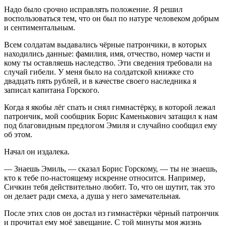
Надо было срочно исправлять положение. Я решил
воспользоваться тем, что он был по натуре человеком добрым
и сентиментальным.
Всем солдатам выдавались чёрные патрончики, в которых
находились данные: фамилия, имя, отчество, номер части и
кому ты оставляешь наследство. Эти сведения требовали на
случай гибели. У меня было на солдатской книжке сто
двадцать пять рублей, и в качестве своего наследника я
записал капитана Горского.
Когда я якобы лёг спать и снял гимнастёрку, в которой лежал
патрончик, мой сообщник Борис Каменькович затащил к нам
под благовидным предлогом Эмиля и случайно сообщил ему
об этом.
Начал он издалека.
— Знаешь Эмиль, — сказал Борис Горскому, — ты не знаешь,
кто к тебе по-настоящему искренне относится. Например,
Сичкин тебя действительно любит. То, что он шутит, так это
он делает ради смеха, а душа у него замечательная.
После этих слов он достал из гимнастёрки чёрный патрончик
и прочитал ему моё завещание. С той минуты моя жизнь