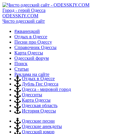
Город - герой Одесса
ODESSKIY.COM
Чисто одесский сайт
#жванецкий
Отдых в Одессе
Песни про Одессу
Справочник Одессы
Карта Одессы
Одесский форум
Поиск
Статьи
Реклама на сайте
Отдых в Одессе
Дубль Гис Одесса
Одесса - мировой город
Одесситы
Карта Одессы
Одесская область
История Одессы
Одесские песни
Одесские анекдоты
Одесский юмор