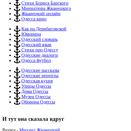
Стихи Бориса Барского
Миниатюра Жванецкого
Жванецкий онлайн
Одесса кино
Как на Дерибасовской
Юморина
Одесский словарь
Одесский язык
Стихи про Одессу
Одесские диалоги
Одесса футбол
Одесские рассказы
Одесские рецепты
Одесская кухня
Улицы Одессы
Дома Одессы
Музеи Одессы
Оборона Одессы
И тут она сказала вдруг
Раздел -
Михаил Жванецкий