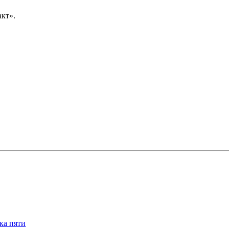
акт».
ка пяти