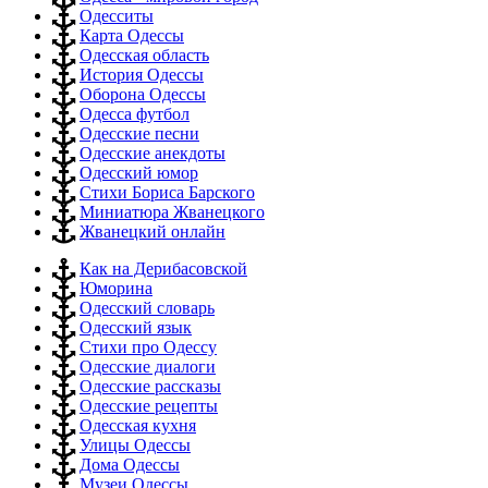
Одесситы
Карта Одессы
Одесская область
История Одессы
Оборона Одессы
Одесса футбол
Одесские песни
Одесские анекдоты
Одесский юмор
Стихи Бориса Барского
Миниатюра Жванецкого
Жванецкий онлайн
Как на Дерибасовской
Юморина
Одесский словарь
Одесский язык
Стихи про Одессу
Одесские диалоги
Одесские рассказы
Одесские рецепты
Одесская кухня
Улицы Одессы
Дома Одессы
Музеи Одессы