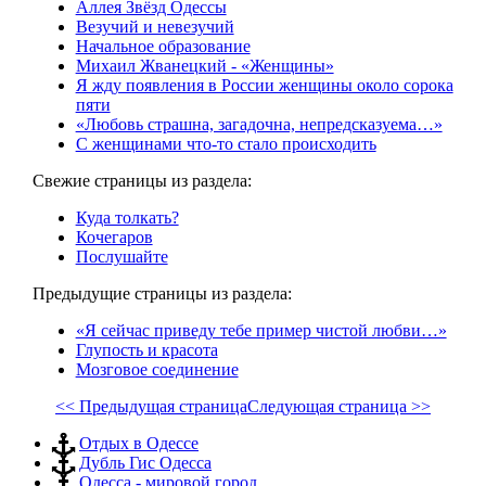
Аллея Звёзд Одессы
Везучий и невезучий
Начальное образование
Михаил Жванецкий - «Женщины»
Я жду появления в России женщины около сорока
пяти
«Любовь страшна, загадочна, непредсказуема…»
С женщинами что-то стало происходить
Свежие страницы из раздела:
Куда толкать?
Кочегаров
Послушайте
Предыдущие страницы из раздела:
«Я сейчас приведу тебе пример чистой любви…»
Глупость и красота
Мозговое соединение
<< Предыдущая страница
Следующая страница >>
Отдых в Одессе
Дубль Гис Одесса
Одесса - мировой город