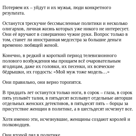
Потеряем их – уйдут и их мужья, люди конкретного
результата.
Останутся трескучие бессмысленные политики и несколько
олигархов, личная жизнь которых уже никого не интересует.
Они её вручают в совершенно чужие руки. Вопрос только в
том, станет ли иностранная медсестра за большие деньги
временно любящей женой.
Конечно, в редкий и короткий период телевизионного
полового возбуждения мы прощаем всё очаровательным
ягодицам, даже их головки, их песенки, их всяческие
бёдрышки, их гордость: «Мой муж тоже модель…»
Они правильно, они верно торопятся.
В тридцать лет останутся только ноги, в сорок – глаза, в сорок
пять уплывёт талия, в пятьдесят всплывут отдельные авторши
отдельных женских детективов, в пятьдесят пять – борцы за
присутствие женщин в политике, а в шестьдесят исчезнут все.
Хотя именно эти, исчезнувшие, женщины создают королей и
полководцев.
Они второй ряд в политике.