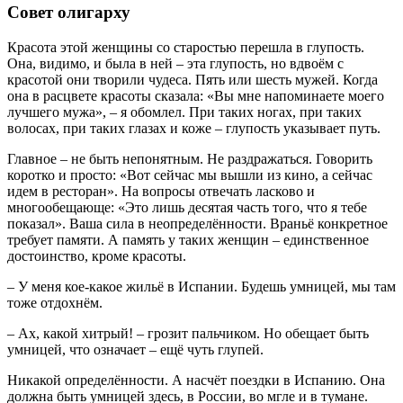
Совет олигарху
Красота этой женщины со старостью перешла в глупость.
Она, видимо, и была в ней – эта глупость, но вдвоём с
красотой они творили чудеса. Пять или шесть мужей. Когда
она в расцвете красоты сказала: «Вы мне напоминаете моего
лучшего мужа», – я обомлел. При таких ногах, при таких
волосах, при таких глазах и коже – глупость указывает путь.
Главное – не быть непонятным. Не раздражаться. Говорить
коротко и просто: «Вот сейчас мы вышли из кино, а сейчас
идем в ресторан». На вопросы отвечать ласково и
многообещающе: «Это лишь десятая часть того, что я тебе
показал». Ваша сила в неопределённости. Враньё конкретное
требует памяти. А память у таких женщин – единственное
достоинство, кроме красоты.
– У меня кое-какое жильё в Испании. Будешь умницей, мы там
тоже отдохнём.
– Ах, какой хитрый! – грозит пальчиком. Но обещает быть
умницей, что означает – ещё чуть глупей.
Никакой определённости. А насчёт поездки в Испанию. Она
должна быть умницей здесь, в России, во мгле и в тумане.