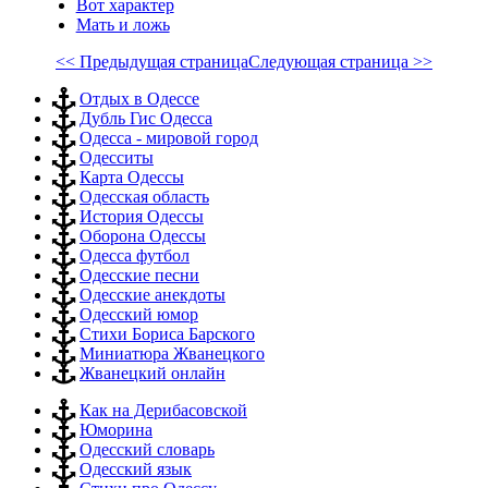
Вот характер
Мать и ложь
<< Предыдущая страница
Следующая страница >>
Отдых в Одессе
Дубль Гис Одесса
Одесса - мировой город
Одесситы
Карта Одессы
Одесская область
История Одессы
Оборона Одессы
Одесса футбол
Одесские песни
Одесские анекдоты
Одесский юмор
Стихи Бориса Барского
Миниатюра Жванецкого
Жванецкий онлайн
Как на Дерибасовской
Юморина
Одесский словарь
Одесский язык