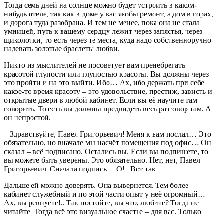
Тогда семь дней на солнце можно будет устроить в каком-
нибудь отеле, так как в доме у вас якобы ремонт, а дом в горах,
и дорога туда разобрана. И тем не менее, пока она не стала
умницей, путь к вашему сердцу лежит через запястья, через
щиколотки, то есть через те места, куда надо собственноручно
надевать золотые браслеты любви.
Никто из мыслителей не посоветует вам пренебрегать
красотой глупости или глупостью красоты. Вы должны через
это пройти и на это выйти. Ибо… Ах, ибо держать при себе
какое-то время красоту – это удовольствие, престиж, зависть и
открытые двери в любой кабинет. Если вы её научите там
говорить. То есть вы должны предвидеть весь разговор там. А
он непростой.
– Здравствуйте, Павел Григорьевич! Меня к вам послал… Это
обязательно, но вначале мы насчёт помещения под офис… Он
сказал – всё подписано. Остались вы. Если вы подпишете, то
вы можете быть уверены. Это обязательно. Нет, нет, Павел
Григорьевич. Сначала подпись… О!.. Вот так…
Дальше ей можно доверять. Она вывернется. Тем более
кабинет служебный и по этой части опыт у неё огромный…
Ах, вы ревнуете!.. Так постойте, вы что, любите? Тогда не
читайте. Тогда всё это визуальное счастье – для вас. Только