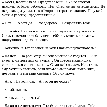
– Костя, Костенькааа! Представляешь!!! У нас с тобой
наконец-то будет ребёнок… Нет. Отец не ты, не волнуйся…Не
надо так сразу падать в обморок и терять сознание.. Но уже 2
месяца ребёнку, представляешь?
– Нет… То есть да… Это здорово… Поздравляю тебя…
– Спасибо. Нам нужно как-то оборудовать одну комнату.
Сделать ремонт для будущего ребёнка, купить кроватку,
подгузников, детских вещей.
– Конечно. А тот человек не хочет как-то поучаствовать?
– Да нет… На роль отца он совершенно не годится. Он не
знает, куда деваться от ужаса… Он совсем мальчишка,
советоваться с ним – ха-ха… Сами всё сделаем. Кстати, ты
ему можешь звонить, если что-то нам помочь выгрузить,
погрузить, в магазин съездить. Это он может.
– Ага… Ну хотя бы… А что он не может?
– Зарабатывать.
– А как же поднимать?
– Да он и не претендует. Это будет для него братик. Тебе