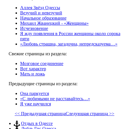
Аллея Звёзд Одессы
Везучий и невезучий
Начальное образование
Михаил Жванецкий - «Женщины»
Исчезновение
Я жду появления в России женщины около сорока
пяти
«Любовь страшна, загадочна, непредсказуема…»
Свежие страницы из раздела:
Мозговое соединение
Вот характер
Мать и ложь
Предыдущие страницы из раздела:
Она паркуется
«С любимыми не расставайтесь…»
Я уже научился
<< Предыдущая страница
Следующая страница >>
Отдых в Одессе
Дубль Гис Одесса