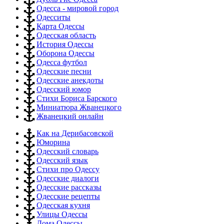
Одесса - мировой город
Одесситы
Карта Одессы
Одесская область
История Одессы
Оборона Одессы
Одесса футбол
Одесские песни
Одесские анекдоты
Одесский юмор
Стихи Бориса Барского
Миниатюра Жванецкого
Жванецкий онлайн
Как на Дерибасовской
Юморина
Одесский словарь
Одесский язык
Стихи про Одессу
Одесские диалоги
Одесские рассказы
Одесские рецепты
Одесская кухня
Улицы Одессы
Дома Одессы