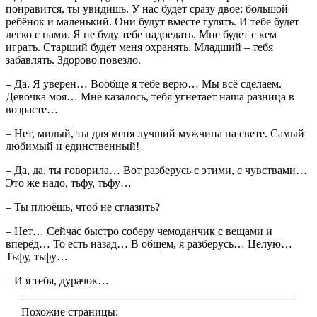
понравится, ты увидишь. У нас будет сразу двое: большой
ребёнок и маленький. Они будут вместе гулять. И тебе будет
легко с нами. Я не буду тебе надоедать. Мне будет с кем
играть. Старший будет меня охранять. Младший – тебя
забавлять. Здорово повезло.
– Да. Я уверен… Вообще я тебе верю… Мы всё сделаем.
Девочка моя… Мне казалось, тебя угнетает наша разница в
возрасте…
– Нет, милый, ты для меня лучший мужчина на свете. Самый
любимый и единственный!
– Да, да, ты говорила… Вот разберусь с этими, с чувствами…
Это же надо, тьфу, тьфу…
– Ты плюёшь, чтоб не сглазить?
– Нет… Сейчас быстро соберу чемоданчик с вещами и
вперёд… То есть назад… В общем, я разберусь… Целую…
Тьфу, тьфу…
– И я тебя, дурачок…
Похожие страницы: