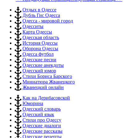
Отдых в Одессе
Дубль Гис Одесса
Одесса - мировой город
Одесситы
Карта Одессы
Одесская область
История Одессы
Оборона Одессы
Одесса футбол
Одесские песни
Одесские анекдоты
Одесский юмор
Стихи Бориса Барского
Миниатюра Жванецкого
Жванецкий онлайн
Как на Дерибасовской
Юморина
Одесский словарь
Одесский язык
Стихи про Одессу
Одесские диалоги
Одесские рассказы
Одесские рецепты