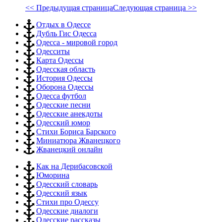
<< Предыдущая страница
Следующая страница >>
Отдых в Одессе
Дубль Гис Одесса
Одесса - мировой город
Одесситы
Карта Одессы
Одесская область
История Одессы
Оборона Одессы
Одесса футбол
Одесские песни
Одесские анекдоты
Одесский юмор
Стихи Бориса Барского
Миниатюра Жванецкого
Жванецкий онлайн
Как на Дерибасовской
Юморина
Одесский словарь
Одесский язык
Стихи про Одессу
Одесские диалоги
Одесские рассказы