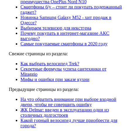
преимущества OnePlus Nord N10
Смартфоны б/у – стоит ли покупать подержанный
гаджет?
Новинка Samsung Galaxy M52 - хит продаж в
Одессе?
Выбираем телевизор для некстгена
Почему покупать в интернет-магазине АКС
выгодно?
Самые покупаемые смартфоны в 2020 году
Свежие страницы из раздела:
Как выбрать велосипед Trek?
Секретные формулы успеха сантехники от
Miraggio
Мифы и ошибки при заказе кухни
Предыдущие страницы из раздела:
На что обратить внимание при выборе входной
двери, чтобы не совершить ошибку
ЖК Delmar: введен в эксплуатацию один из
столичных долгостроев
Какой горный велосипед лучше приобрести для
города?