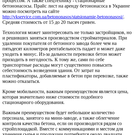
процессом. А также спецтехнику - стационарные
бетононасосы. Прайс лист на аренду бетононасоса в Украине
можно посмотреть на сайте
http://vkservice.com.ua/betononasos/statsionarnie-betononasosi/
.
Средняя стоимость от 15 до 20 тысяч гривен.
Технология может заинтересовать не только застройщиков, но
и решивших заняться производством стройматериалов. При
удалении покупателя от бетонного завода более чем на
пятьдесят километров рентабельность падает и может даже
уходить в минус. Из-за дальности перевозки бетон может
приходить в негодность. К тому же, сами по себе
транспортные расходы могут существенно повысить
себестоимость возведения здания. От затрат на
пластификаторы, добавляемые в бетон при перевозке, также
можно отказаться.
Кроме мобильности, важным преимуществом является цена,
которая значительно ниже стоимости подобного
стационарного оборудования.
Важным преимуществом будет небольшое количество
персонала, занятого на мини-заводе, а также облегчение
контроля качества бетона, если он производится рядом со
стройплощадкой. Вместе с коммуникациями и местом для
хранения сырья и продукции потребуется около двадцати