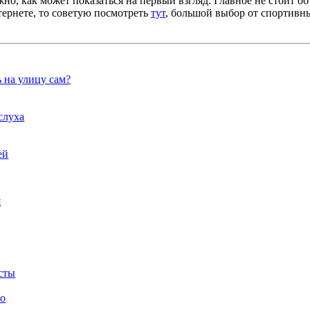
жно, как может показаться на первый взгляд. Главное не стоит об
тернете, то советую посмотреть
тут
, большой выбор от спортивн
ь на улицу сам?
слуха
ей
я
сты
vo