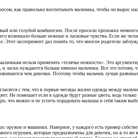
росом, как правильно воспитывать мальчика, чтобы он вырос н
овый или голубой комбинезон. После просили прохожих немного
у него возникало больше нежные и ласковые чувства. Если же че
е. Этот эксперимент дал понять то, что многие родители заблуж
мальчикам нельзя применять «телячье нежности». Это аргументир
 и ласки нуждаются больше именно мальчики. Все это потому, ч
азвиваются чем девочки. Поэтому чтобы мальчик лучше развива
огласятся с тем, что в первые месяцы жизни одежда между мальчи
вет. Не помешает если в одежде будут разные цвета, ведь только
тро, что можно и не успеть порадовать малыша и себя таким выбо
и: оружие и машинки. Наверное, у каждого есть пример собстве
ь много игрушек, которые предназначены для девочек, но в то ж