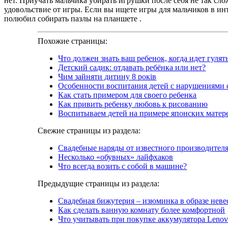
нет. Приучать мальчика убирать игрушки после себя не так сло
удовольствие от игры. Если вы ищете игры для мальчиков в ин
полюбил собирать пазлы на планшете .
Похожие страницы:
Что должен знать ваш ребенок, когда идет гулят
Детский садик: отдавать ребёнка или нет?
Чим зайняти дитину 8 років
Особенности воспитания детей с нарушениями 
Как стать примером для своего ребенка
Как привить ребенку любовь к рисованию
Воспитываем детей на примере японских матер
Свежие страницы из раздела:
Свадебные наряды от известного производител
Несколько «обувных» лайфхаков
Что всегда возить с собой в машине?
Предыдущие страницы из раздела:
Свадебная бижутерия – изюминка в образе неве
Как сделать ванную комнату более комфортной
Что учитывать при покупке аккумулятора Leno