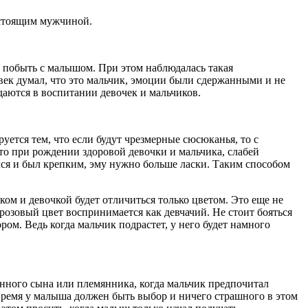
астоящим мужчиной.
 побыть с малышом. При этом наблюдалась такая
ловек думал, что это мальчик, эмоции были сдержанными и не
даются в воспитании девочек и мальчиков.
уется тем, что если будут чрезмерные сюсюканья, то с
то при рождении здоровой девочки и мальчика, слабей
лся и был крепким, эму нужно больше ласки. Таким способом
ком и девочкой будет отличиться только цветом. Это еще не
 розовый цвет воспринимается как девчачий. Не стоит бояться
ром. Ведь когда мальчик подрастет, у него будет намного
нного сына или племянника, когда мальчик предпочитал
е время у малыша должен быть выбор и ничего страшного в этом