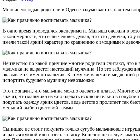
Многие молодые родители в Одессе задумываются над тем воп
В одно время проводился эксперимент. Малыша одевали в роз
закономерность, что если человек думал, что это девочка, то 
имели такой яркий характер по сравнению с эмоциями к девочк
Неизвестно по какой причине многие родители считают, что к 
мальчика не вырастет настоящий мужчина. Но это заблуждения,
оказывается именно мальчик. К тому же мальчики медленней р
испортить будущего мужчину невозможно.
Это не значит, что мальчика можно одевать в платье. Многие с
значит, что мальчика нужно одевать исключительно в голубой ц
покупать одежду ярких цветов, ведь детство пролетает так быс
меньший выбор цветовой гаммы.
Сынишке не стоит покупать только сугубо мальчиковые игрушк
играться куклой или возить коляску. Конечно не следует имет