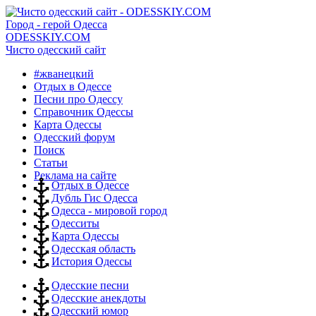
Город - герой Одесса
ODESSKIY.COM
Чисто одесский сайт
#жванецкий
Отдых в Одессе
Песни про Одессу
Справочник Одессы
Карта Одессы
Одесский форум
Поиск
Статьи
Реклама на сайте
Отдых в Одессе
Дубль Гис Одесса
Одесса - мировой город
Одесситы
Карта Одессы
Одесская область
История Одессы
Одесские песни
Одесские анекдоты
Одесский юмор