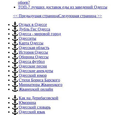
обоев?
ТОП-7 лучших доставок еды из заведений Одессы
<< Предыдущая страница
Следующая страница >>
Отдых в Одессе
Дубль Гис Одесса
Одесса - мировой город
Одесситы
Карта Одессы
Одесская область
История Одессы
Оборона Одессы
Одесса футбол
Одесские песни
Одесские анекдоты
Одесский юмор
Стихи Бориса Барского
Миниатюра Жванецкого
Жванецкий онлайн
Как на Дерибасовской
Юморина
Одесский словарь
Одесский язык