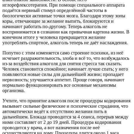
иглорефлексотерапия. При помощи специального аппарата
подаётся нервный стимул определённой частоты в
биологически активные точки мозга. Благодаря этому зоны
коры, отвечающие за желание выпить, блокируются и
начинают работать по-другому. Теперь алкоголь не
воспринимается в сознании как привычная картина жизни. В
конечном итоге у человека прекращается желание
употреблять спиртное, алкоголь теперь не даёт наслаждения.
Попутно с этим изменяется само строение психики, из неё
исчезает раздражительность, злоба и всё то, что возбуждалось
из-за воздействия алкоголя для снятия стресса так сказать.
Человек становится спокойнее; начинает лучше спать; у него
появляются новые силы для дальнейшей жизни; пропадает
нервозность; улучшается аппетит. Проще говоря, начинают
нормально функционировать все основные механизмы
организма.
Учтите, что принятие алкоголя после процедуры кодирования
вызывает сильные физические и психические страдания, что
автоматически ведёт к отсутствию желания пить в
дальнейшем. Блокада проводится за 4 сеанса, перерыв между
ними составляет от 2 до 19 дней. Процедура кодирования
проводится у врача, а вот назначения после неё
осуществляются на дому. Процедура длится около 1 часа.