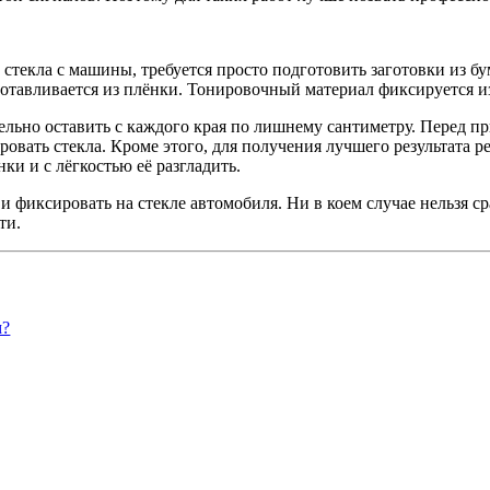
стекла с машины, требуется просто подготовить заготовки из бу
отавливается из плёнки. Тонировочный материал фиксируется из
ельно оставить с каждого края по лишнему сантиметру. Перед п
ровать стекла. Кроме этого, для получения лучшего результата
ки и с лёгкостью её разгладить.
и фиксировать на стекле автомобиля. Ни в коем случае нельзя с
ти.
м?