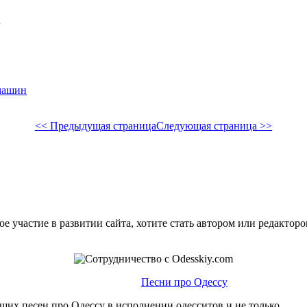
ь
машин
<< Предыдущая страница
Следующая страница >>
е участие в развитии сайта, хотите стать автором или редактор
Песни про Одессу
ших песен про Одессу в исполнении одесситов и не только.