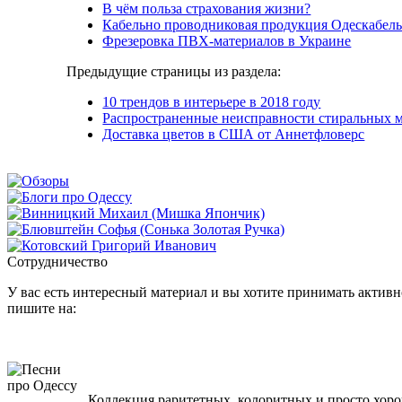
В чём польза страхования жизни?
Кабельно проводниковая продукция Одескабел
Фрезеровка ПВХ-материалов в Украине
Предыдущие страницы из раздела:
10 трендов в интерьере в 2018 году
Распространенные неисправности стиральных 
Доставка цветов в США от Аннетфловерс
Сотрудничество
У вас есть интересный материал и вы хотите принимать активно
пишите на:
Коллекция раритетных, колоритных и просто хоро