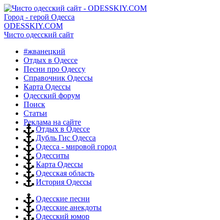
Город - герой Одесса
ODESSKIY.COM
Чисто одесский сайт
#жванецкий
Отдых в Одессе
Песни про Одессу
Справочник Одессы
Карта Одессы
Одесский форум
Поиск
Статьи
Реклама на сайте
Отдых в Одессе
Дубль Гис Одесса
Одесса - мировой город
Одесситы
Карта Одессы
Одесская область
История Одессы
Одесские песни
Одесские анекдоты
Одесский юмор