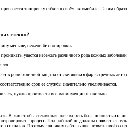
произвести тонировку стёкол в своём автомобиле. Таким образом
ных стёкол?
вину меньше, нежели без тонировки.
ут проникать, удастся избежать различного рода кожных заболеван
салон.
пает в роли отличной защиты от светящихся фар встречных авто 
а соответственно срок её службы значительно увеличивается.
шилась, нужно произвести все манипуляции правильно.
ыть. Важно чтобы стеклянная поверхность была полностью очище
 контролировать процесс. Под плёнкой не должны появляться пу
топ сигналов. Поэтому для таких работ лучше позвать профессио