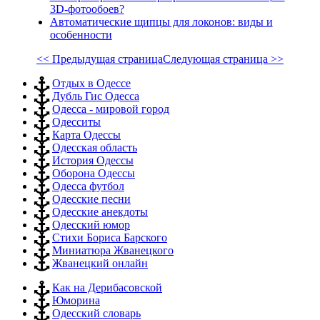
3D-фотообоев?
Автоматические щипцы для локонов: виды и
особенности
<< Предыдущая страница
Следующая страница >>
Отдых в Одессе
Дубль Гис Одесса
Одесса - мировой город
Одесситы
Карта Одессы
Одесская область
История Одессы
Оборона Одессы
Одесса футбол
Одесские песни
Одесские анекдоты
Одесский юмор
Стихи Бориса Барского
Миниатюра Жванецкого
Жванецкий онлайн
Как на Дерибасовской
Юморина
Одесский словарь