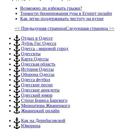
Возможно ли избежать грыжи?
Тонкости бронирования тура в Египет онлайн
Как легко поддерживать чистоту на кухне
<< Предыдущая страница
Следующая страница >>
Отдых в Одессе
Дубль Гис Одесса
Одесса - мировой город
Одесситы
Карта Одессы
Одесская область
История Одессы
Оборона Одессы
Одесса футбол
Одесские песни
Одесские анекдоты
Одесский юмор
Стихи Бориса Барского
Миниатюра Жванецкого
Жванецкий онлайн
Как на Дерибасовской
Юморина