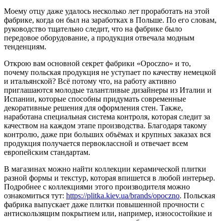
Моему отцу даже удалось несколько лет проработать на этой
фабрике, когда он был на заработках в Польше. По его словам,
руководство тщательно следит, что на фабрике было
передовое оборудование, а продукция отвечала модным
тенденциям.
Открою вам основной секрет фабрики «Opoczno» и то,
почему польская продукция не уступает по качеству немецкой
и итальянской? Всё потому что, на работу активно
приглашаются молодые талантливые дизайнеры из Италии и
Испании, которые способны придумать современные
декоративные решения для оформления стен. Также,
наработана специальная система контроля, которая следит за
качеством на каждом этапе производства. Благодаря такому
контролю, даже при больших объёмах и крупных заказах вся
продукция получается первоклассной и отвечает всем
европейским стандартам.
В магазинах можно найти коллекции керамической плитки
разной формы и текстур, которая впишется в любой интерьер.
Подробнее с коллекциями этого производителя можно
ознакомиться тут:
https://plitka.kiev.ua/brands/opoczno
. Польская
фабрика выпускает даже плитки повышенной прочности с
антискользящим покрытием или, например, износостойкие и