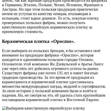
ценой, так как хорошая продукция производится на фабриках
в Германии, Италии, Польше, Чехии, Испании, Франции и
Австрии. Но при этом польская продукция практически
ничем не уступая по качеству немцам, итальянцам и
испанцам, стоит вдвое дешевле. То есть, покупая плитку
проверенных польских фабрик, можно получить
качественную европейскую керамическую плитку за
приемлемую стоимость.
Керамическая плитка «Opoczno».
Если выбирать из польских брендов, я бы остановил своё
внимание на продукции фабрики «Opoczno», которая
находится в одноимённом польском городке Опожно.
Основатели этой компании Ян Дзевульский и братья Ланге
уже через пять лет добились огромного успеха на рынке.
Существует фабрика уже почти 135 лет и имеет богатые
традиции производства. За это время её продукция из
керамогранита и керамической плитки удостаивалась
множества международных наград, медалей и сертификатов.
За свою историю у польской компании были и взлёта и
падения. Но, не смотря на это, ей удалось стать крупнейшим
поставщиком керамической плитки в Восточной Европе.