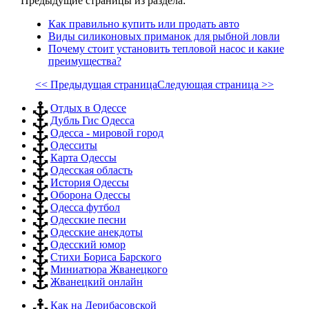
Предыдущие страницы из раздела:
Как правильно купить или продать авто
Виды силиконовых приманок для рыбной ловли
Почему стоит установить тепловой насос и какие
преимущества?
<< Предыдущая страница
Следующая страница >>
Отдых в Одессе
Дубль Гис Одесса
Одесса - мировой город
Одесситы
Карта Одессы
Одесская область
История Одессы
Оборона Одессы
Одесса футбол
Одесские песни
Одесские анекдоты
Одесский юмор
Стихи Бориса Барского
Миниатюра Жванецкого
Жванецкий онлайн
Как на Дерибасовской