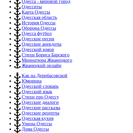
Одесса - мировой город
Одесситы
Карта Одессы
Одесская область
История Одессы
Оборона Одессы
Одесса футбол
Одесские песни
Одесские анекдоты
Одесский юмор
Стихи Бориса Барского
Миниатюра Жванецкого
Жванецкий онлайн
Как на Дерибасовской
Юморина
Одесский словарь
Одесский язык
Стихи про Одессу
Одесские диалоги
Одесские рассказы
Одесские рецепты
Одесская кухня
Улицы Одессы
Дома Одессы