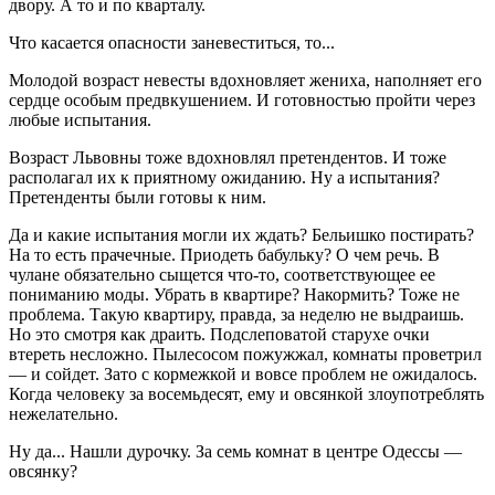
двору. А то и по кварталу.
Что касается опасности заневеститься, то...
Молодой возраст невесты вдохновляет жениха, наполняет его
сердце особым предвкушением. И готовностью пройти через
любые испытания.
Возраст Львовны тоже вдохновлял претендентов. И тоже
располагал их к приятному ожиданию. Ну а испытания?
Претенденты были готовы к ним.
Да и какие испытания могли их ждать? Бельишко постирать?
На то есть прачечные. Приодеть бабульку? О чем речь. В
чулане обязательно сыщется что-то, соответствующее ее
пониманию моды. Убрать в квартире? Накормить? Тоже не
проблема. Такую квартиру, правда, за неделю не выдраишь.
Но это смотря как драить. Подслеповатой старухе очки
втереть несложно. Пылесосом пожужжал, комнаты проветрил
— и сойдет. Зато с кормежкой и вовсе проблем не ожидалось.
Когда человеку за восемьдесят, ему и овсянкой злоупотреблять
нежелательно.
Ну да... Нашли дурочку. За семь комнат в центре Одессы —
овсянку?