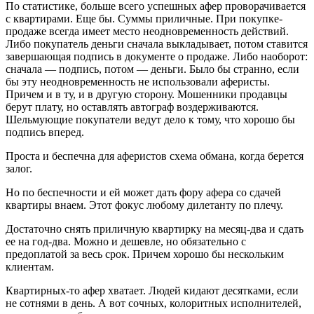
По статистике, больше всего успешных афер проворачивается
с квартирами. Еще бы. Суммы приличные. При покупке-
продаже всегда имеет место неодновременность действий.
Либо покупатель деньги сначала выкладывает, потом ставится
завершающая подпись в документе о продаже. Либо наоборот:
сначала — подпись, потом — деньги. Было бы странно, если
бы эту неодновременность не использовали аферисты.
Причем и в ту, и в другую сторону. Мошенники продавцы
берут плату, но оставлять автограф воздерживаются.
Шельмующие покупатели ведут дело к тому, что хорошо бы
подпись вперед.
Проста и беспечна для аферистов схема обмана, когда берется
залог.
Но по беспечности и ей может дать фору афера со сдачей
квартиры внаем. Этот фокус любому дилетанту по плечу.
Достаточно снять приличную квартирку на месяц-два и сдать
ее на год-два. Можно и дешевле, но обязательно с
предоплатой за весь срок. Причем хорошо бы нескольким
клиентам.
Квартирных-то афер хватает. Людей кидают десятками, если
не сотнями в день. А вот сочных, колоритных исполнителей,