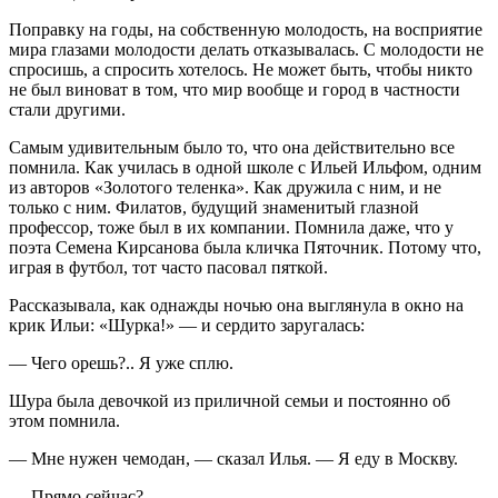
Поправку на годы, на собственную молодость, на восприятие
мира глазами молодости делать отказывалась. С молодости не
спросишь, а спросить хотелось. Не может быть, чтобы никто
не был виноват в том, что мир вообще и город в частности
стали другими.
Самым удивительным было то, что она действительно все
помнила. Как училась в одной школе с Ильей Ильфом, одним
из авторов «Золотого теленка». Как дружила с ним, и не
только с ним. Филатов, будущий знаменитый глазной
профессор, тоже был в их компании. Помнила даже, что у
поэта Семена Кирсанова была кличка Пяточник. Потому что,
играя в футбол, тот часто пасовал пяткой.
Рассказывала, как однажды ночью она выглянула в окно на
крик Ильи: «Шурка!» — и сердито заругалась:
— Чего орешь?.. Я уже сплю.
Шура была девочкой из приличной семьи и постоянно об
этом помнила.
— Мне нужен чемодан, — сказал Илья. — Я еду в Москву.
— Прямо сейчас?