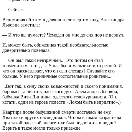
— Сейчас.
Вспоминая об этом в девяносто четвертом году, Александра
Львовна заметила:
— И что вы думаете? Чемодан он мне до сих пор не вернул.
И, может быть, обиженная такой необязательностью,
доверительно поведала:
— Он был такой невзрачный... Это потом он стал
знаменитым, а тогда... У нас были мальчики интересней. И
что он рассказывает, что он сын слесаря? Слушайте его
больше. У него приличные состоятельные родители...
...Вот так, в силу своих возможностей и своего понимания,
боролась за чистоту одесского духа Александра Львовна,
бабушка Вити Линника, одесского тележурналиста. (Он,
кстати, один из героев повести «Лохом быть неприятно».)
Квартира после бабушкиной смерти досталась не ему.
Хватило и других наследников. Чтобы в таком возрасте да
при такой одесской энергетике был недостаток в родне?..
Верить в такое могли только приезжие.