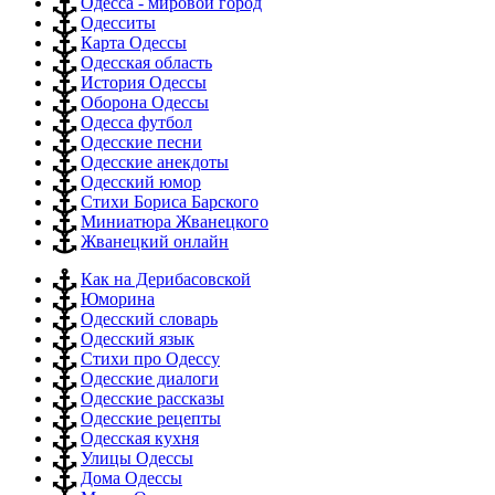
Одесса - мировой город
Одесситы
Карта Одессы
Одесская область
История Одессы
Оборона Одессы
Одесса футбол
Одесские песни
Одесские анекдоты
Одесский юмор
Стихи Бориса Барского
Миниатюра Жванецкого
Жванецкий онлайн
Как на Дерибасовской
Юморина
Одесский словарь
Одесский язык
Стихи про Одессу
Одесские диалоги
Одесские рассказы
Одесские рецепты
Одесская кухня
Улицы Одессы
Дома Одессы