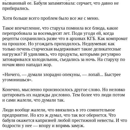
вызванивай ее. Бабуля запамятовала: серчает, что давно не
прибирались.
Хотя больше всего проблем было все же с меню.
Такое впечатление, что старуха помнила все блюда, какие
перепробовала за восемьдесят лет. Поди угоди ей, когда
рецепты сохранились разве что в архивах КГБ. Как компромат
на прошлое. Но угождать приходилось. Недоумевая: как
только печень старческая выдерживает такие деликатесные
нагрузки? И удивляясь, что продукты, которыми регулярно
затоваривался холодильник, съедались за ночь. На старуху по
ночам явно нападал жор.
«Ничего, — думали злорадно опекуны, — лопай... Быстрее
угомонишься».
Конечно, мысленно произносилось другое слово. Но неловко
цитировать их надежды дословно. Тем более что люди потом
и сами жалели, что думали так.
Люди вообще жалели, что ввязались в это сомнительное
предприятие. Но кто ж думал, что так все обернется. Что
бабуля окажется капризней любой престижной невесты. И что
бодрости у нее — впору и впрямь замуж.