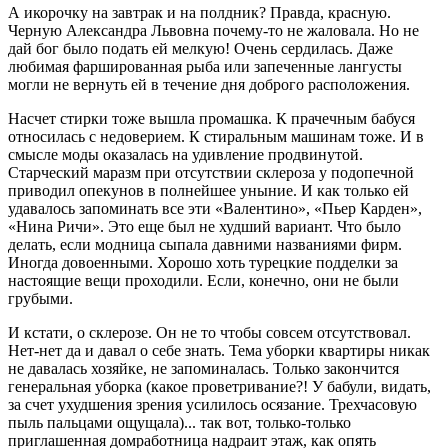
А икорочку на завтрак и на полдник? Правда, красную.
Черную Александра Львовна почему-то не жаловала. Но не
дай бог было подать ей мелкую! Очень сердилась. Даже
любимая фаршированная рыба или запеченные лангусты
могли не вернуть ей в течение дня доброго расположения.
Насчет стирки тоже вышла промашка. К прачечным бабуся
относилась с недоверием. К стиральным машинам тоже. И в
смысле моды оказалась на удивление продвинутой.
Старческий маразм при отсутствии склероза у подопечной
приводил опекунов в полнейшее уныние. И как только ей
удавалось запоминать все эти «Валентино», «Пьер Карден»,
«Нина Ричи». Это еще был не худший вариант. Что было
делать, если модница сыпала давними названиями фирм.
Иногда довоенными. Хорошо хоть турецкие подделки за
настоящие вещи проходили. Если, конечно, они не были
грубыми.
И кстати, о склерозе. Он не то чтобы совсем отсутствовал.
Нет-нет да и давал о себе знать. Тема уборки квартиры никак
не давалась хозяйке, не запоминалась. Только закончится
генеральная уборка (какое проветривание?! У бабули, видать,
за счет ухудшения зрения усилилось осязание. Трехчасовую
пыль пальцами ощущала)... так вот, только-только
приглашенная домработница надраит этаж, как опять