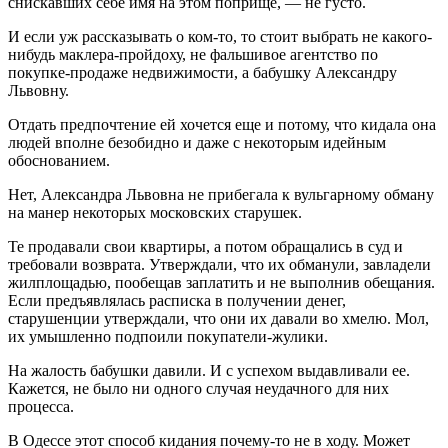
снискавших себе имя на этом поприще, — не густо.
И если уж рассказывать о ком-то, то стоит выбрать не какого-
нибудь маклера-пройдоху, не фальшивое агентство по
покупке-продаже недвижимости, а бабушку Александру
Львовну.
Отдать предпочтение ей хочется еще и потому, что кидала она
людей вполне безобидно и даже с некоторым идейным
обоснованием.
Нет, Александра Львовна не прибегала к вульгарному обману
на манер некоторых московских старушек.
Те продавали свои квартиры, а потом обращались в суд и
требовали возврата. Утверждали, что их обманули, завладели
жилплощадью, пообещав заплатить и не выполнив обещания.
Если предъявлялась расписка в получении денег,
старушенции утверждали, что они их давали во хмелю. Мол,
их умышленно подпоили покупатели-жулики.
На жалость бабушки давили. И с успехом выдавливали ее.
Кажется, не было ни одного случая неудачного для них
процесса.
В Одессе этот способ кидания почему-то не в ходу. Может