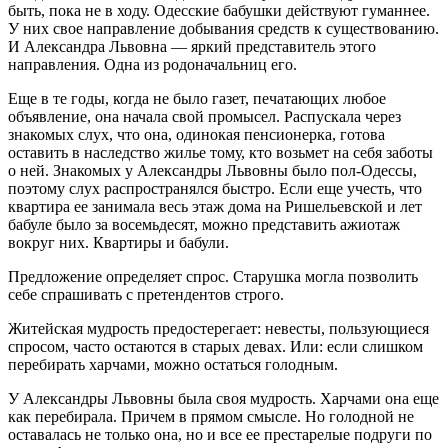
быть, пока не в ходу. Одесские бабушки действуют гуманнее.
У них свое направление добывания средств к существованию.
И Александра Львовна — яркий представитель этого
направления. Одна из родоначальниц его.
Еще в те годы, когда не было газет, печатающих любое
объявление, она начала свой промысел. Распускала через
знакомых слух, что она, одинокая пенсионерка, готова
оставить в наследство жилье тому, кто возьмет на себя заботы
о ней. Знакомых у Александры Львовны было пол-Одессы,
поэтому слух распространялся быстро. Если еще учесть, что
квартира ее занимала весь этаж дома на Ришельевской и лет
бабуле было за восемьдесят, можно представить ажиотаж
вокруг них. Квартиры и бабули.
Предложение определяет спрос. Старушка могла позволить
себе спрашивать с претендентов строго.
Житейская мудрость предостерегает: невесты, пользующиеся
спросом, часто остаются в старых девах. Или: если слишком
перебирать харчами, можно остаться голодным.
У Александры Львовны была своя мудрость. Харчами она еще
как перебирала. Причем в прямом смысле. Но голодной не
оставалась не только она, но и все ее престарелые подруги по