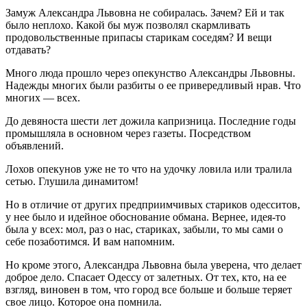
Замуж Александра Львовна не собиралась. Зачем? Ей и так
было неплохо. Какой бы муж позволял скармливать
продовольственные припасы старикам соседям? И вещи
отдавать?
Много люда прошло через опекунство Александры Львовны.
Надежды многих были разбиты о ее привередливый нрав. Что
многих — всех.
До девяноста шести лет дожила капризница. Последние годы
промышляла в основном через газеты. Посредством
объявлений.
Лохов опекунов уже не то что на удочку ловила или тралила
сетью. Глушила динамитом!
Но в отличие от других предприимчивых стариков одесситов,
у нее было и идейное обоснование обмана. Вернее, идея-то
была у всех: мол, раз о нас, стариках, забыли, то мы сами о
себе позаботимся. И вам напомним.
Но кроме этого, Александра Львовна была уверена, что делает
доброе дело. Спасает Одессу от залетных. От тех, кто, на ее
взгляд, виновен в том, что город все больше и больше теряет
свое лицо. Которое она помнила.