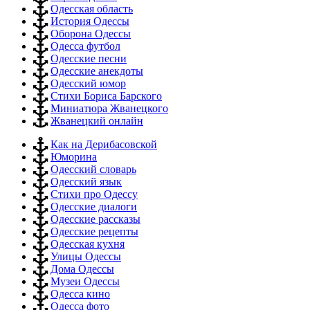
Одесская область
История Одессы
Оборона Одессы
Одесса футбол
Одесские песни
Одесские анекдоты
Одесский юмор
Стихи Бориса Барского
Миниатюра Жванецкого
Жванецкий онлайн
Как на Дерибасовской
Юморина
Одесский словарь
Одесский язык
Стихи про Одессу
Одесские диалоги
Одесские рассказы
Одесские рецепты
Одесская кухня
Улицы Одессы
Дома Одессы
Музеи Одессы
Одесса кино
Одесса фото