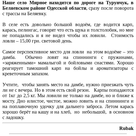
Наше село Мирное находится по дороге на Турунчук, в
Беляевском районе Одесской области
, сразу после поворота
с трассы на Беляевку.
В селе есть довольно большой водоём, где водится карп,
карась, пелингас, говорят что есть щука и толстолобик, но мне
не попадались и я не видел чтобы их ловили. Стоимость
ловли – 15,00 грн. световой день.
Самое перспективное место для ловли на этом водоёме – это
дамба. Обычно ловят на спиннинги с пружинами,
«заряженными» мамалыгой и бойловыми снастями. Хорошо
реагирует тамошний карп на бойлы и ароматизаторы с
креветочным запахом.
Учтите, чтобы занять место на дамбе, нужно приезжать чуть
ли не с вечера. Но в этом есть свой резон. Карпы попадаются
от 1кг до 2,5 кг. Мы ловили не только на дамбе, но и ближе к
мосту. Дно илистое, чистое, можно ловить и на спиннинги и
на поплавочную удочку для дальнего заброса. Летом карась
хорошо берёт на кашу и на хлеб, но небольшой, в основном
с ладошку.
Rubak