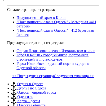
Свежие страницы из раздела:
Полуподземный храм в Килие
"Пояс воинской славы Одессы" - Мемориал «411
батарея»
"Пояс воинской славы Одессы" - 412 береговая
батарея
Предыдущие страницы из раздела:
Старая Некрасовка - село в Измаильском районе
Город Южный - город химиков, портовиков,
строителей и ... стеклодувов
Город Ильичёвск - крупный порт и курорт в
Одесской области
<< Предыдущая страница
Следующая страница >>
Отдых в Одессе
Дубль Гис Одесса
Одесса - мировой город
Одесситы
Карта Одессы
Одесская область