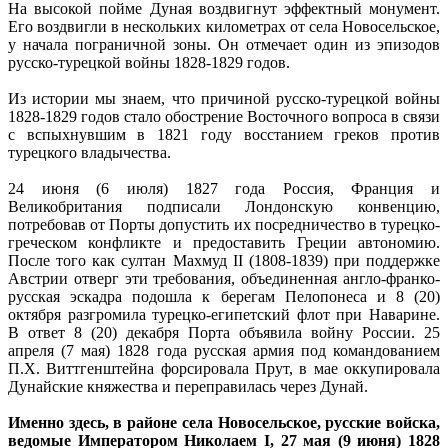
На высокой пойме Дуная воздвигнут эффектный монумент.
Его воздвигли в нескольких километрах от села Новосельское,
у начала пограничной зоны. Он отмечает один из эпизодов
русско-турецкой войны 1828-1829 годов.
Из истории мы знаем, что причиной русско-турецкой войны
1828-1829 годов стало обострение Восточного вопроса в связи
с вспыхнувшим в 1821 году восстанием греков против
турецкого владычества.
24 июня (6 июля) 1827 года Россия, Франция и
Великобритания подписали Лондонскую конвенцию,
потребовав от Порты допустить их посредничество в турецко-
греческом конфликте и предоставить Греции автономию.
После того как султан Махмуд II (1808-1839) при поддержке
Австрии отверг эти требования, объединенная англо-франко-
русская эскадра подошла к берегам Пелопонеса и 8 (20)
октября разгромила турецко-египетский флот при Наварине.
В ответ 8 (20) декабря Порта объявила войну России. 25
апреля (7 мая) 1828 года русская армия под командованием
П.Х. Виттгенштейна форсировала Прут, в мае оккупировала
Дунайские княжества и переправилась через Дунай.
Именно здесь, в районе села Новосельское, русские войска,
ведомые Императором Николаем I, 27 мая (9 июня) 1828