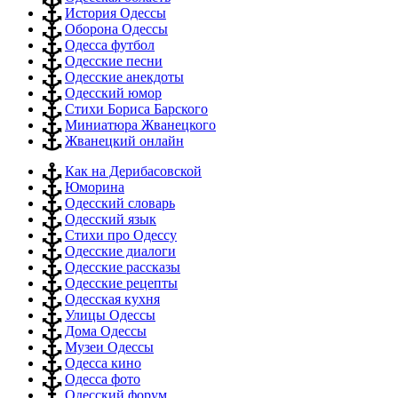
История Одессы
Оборона Одессы
Одесса футбол
Одесские песни
Одесские анекдоты
Одесский юмор
Стихи Бориса Барского
Миниатюра Жванецкого
Жванецкий онлайн
Как на Дерибасовской
Юморина
Одесский словарь
Одесский язык
Стихи про Одессу
Одесские диалоги
Одесские рассказы
Одесские рецепты
Одесская кухня
Улицы Одессы
Дома Одессы
Музеи Одессы
Одесса кино
Одесса фото
Одесский форум