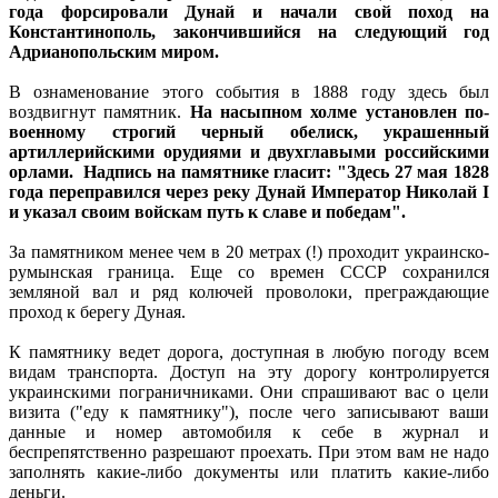
года форсировали Дунай и начали свой поход на
Константинополь, закончившийся на следующий год
Адрианопольским миром.
В ознаменование этого события в 1888 году здесь был
воздвигнут памятник.
На насыпном холме установлен по-
военному строгий черный обелиск, украшенный
артиллерийскими орудиями и двухглавыми российскими
орлами. Надпись на памятнике гласит: "Здесь 27 мая 1828
года переправился через реку Дунай Император Николай I
и указал своим войскам путь к славе и победам".
За памятником менее чем в 20 метрах (!) проходит украинско-
румынская граница. Еще со времен СССР сохранился
земляной вал и ряд колючей проволоки, преграждающие
проход к берегу Дуная.
К памятнику ведет дорога, доступная в любую погоду всем
видам транспорта. Доступ на эту дорогу контролируется
украинскими пограничниками. Они спрашивают вас о цели
визита ("еду к памятнику"), после чего записывают ваши
данные и номер автомобиля к себе в журнал и
беспрепятственно разрешают проехать. При этом вам не надо
заполнять какие-либо документы или платить какие-либо
деньги.