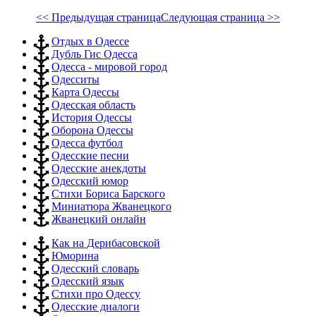
<< Предыдущая страница
Следующая страница >>
Отдых в Одессе
Дубль Гис Одесса
Одесса - мировой город
Одесситы
Карта Одессы
Одесская область
История Одессы
Оборона Одессы
Одесса футбол
Одесские песни
Одесские анекдоты
Одесский юмор
Стихи Бориса Барского
Миниатюра Жванецкого
Жванецкий онлайн
Как на Дерибасовской
Юморина
Одесский словарь
Одесский язык
Стихи про Одессу
Одесские диалоги