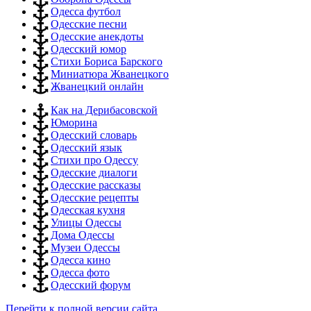
Одесса футбол
Одесские песни
Одесские анекдоты
Одесский юмор
Стихи Бориса Барского
Миниатюра Жванецкого
Жванецкий онлайн
Как на Дерибасовской
Юморина
Одесский словарь
Одесский язык
Стихи про Одессу
Одесские диалоги
Одесские рассказы
Одесские рецепты
Одесская кухня
Улицы Одессы
Дома Одессы
Музеи Одессы
Одесса кино
Одесса фото
Одесский форум
Перейти к полной версии сайта