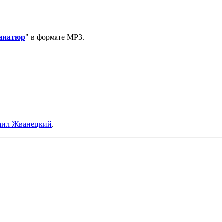
иниатюр
" в формате MP3.
ил Жванецкий
.