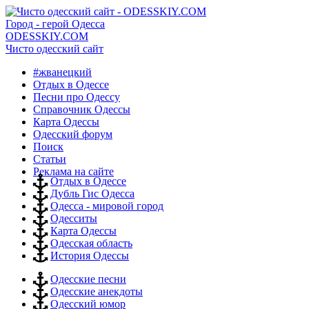
Город - герой Одесса
ODESSKIY.COM
Чисто одесский сайт
#жванецкий
Отдых в Одессе
Песни про Одессу
Справочник Одессы
Карта Одессы
Одесский форум
Поиск
Статьи
Реклама на сайте
Отдых в Одессе
Дубль Гис Одесса
Одесса - мировой город
Одесситы
Карта Одессы
Одесская область
История Одессы
Одесские песни
Одесские анекдоты
Одесский юмор