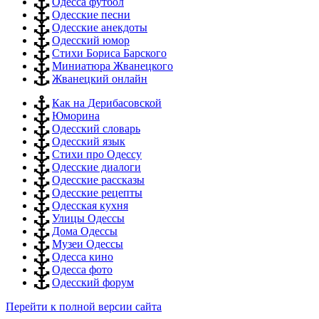
Одесса футбол
Одесские песни
Одесские анекдоты
Одесский юмор
Стихи Бориса Барского
Миниатюра Жванецкого
Жванецкий онлайн
Как на Дерибасовской
Юморина
Одесский словарь
Одесский язык
Стихи про Одессу
Одесские диалоги
Одесские рассказы
Одесские рецепты
Одесская кухня
Улицы Одессы
Дома Одессы
Музеи Одессы
Одесса кино
Одесса фото
Одесский форум
Перейти к полной версии сайта