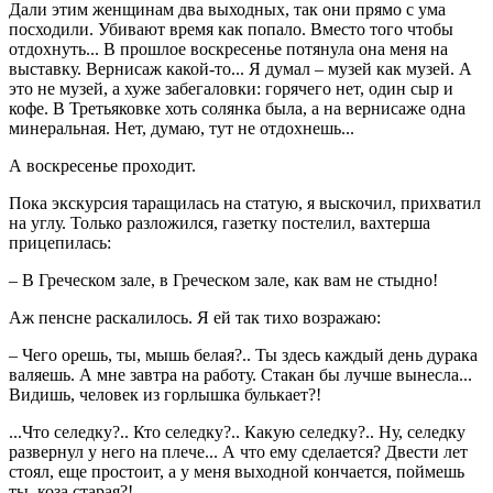
Дали этим женщинам два выходных, так они прямо с ума
посходили. Убивают время как попало. Вместо того чтобы
отдохнуть... В прошлое воскресенье потянула она меня на
выставку. Вернисаж какой-то... Я думал – музей как музей. А
это не музей, а хуже забегаловки: горячего нет, один сыр и
кофе. В Третьяковке хоть солянка была, а на вернисаже одна
минеральная. Нет, думаю, тут не отдохнешь...
А воскресенье проходит.
Пока экскурсия таращилась на статую, я выскочил, прихватил
на углу. Только разложился, газетку постелил, вахтерша
прицепилась:
– В Греческом зале, в Греческом зале, как вам не стыдно!
Аж пенсне раскалилось. Я ей так тихо возражаю:
– Чего орешь, ты, мышь белая?.. Ты здесь каждый день дурака
валяешь. А мне завтра на работу. Стакан бы лучше вынесла...
Видишь, человек из горлышка булькает?!
...Что селедку?.. Кто селедку?.. Какую селедку?.. Ну, селедку
развернул у него на плече... А что ему сделается? Двести лет
стоял, еще простоит, а у меня выходной кончается, поймешь
ты, коза старая?!