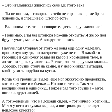
– Это итальянская живопись семнадцатого века!
– Ты не поняла, – говорю, – я тебя не спрашиваю, где брала
живопись, я спрашиваю: штопор есть?
– Вы понимаете, что вы говорите, здесь вокруг живопись!
– Понимаю, а ты без штопора можешь открыть? Я же об пол
буду стучать, мешать. А вокруг живопись...
Намучился! Оторвал от этого же коня еще одну железяку,
пропихнул внутрь, но настроение уже не то... В какой-то
гробнице в одиночку раздавил кагор в кромешной тьме, в
антисанитарных условиях... Бычки, конечно, руками хватал...
Хорошо, грузин стоял на камне, я у него кинжал вытащил,
колбасу хоть порубил на куски.
Когда я из гробницы вылез, еще мог экскурсию продолжать,
хоть в паутине и в бычках... Но они исчезли. Так что
воспринимал в одиночку... Поковырял того грузина – мура,
опилки, дурят людей.
А тот железный, что на лошади сидел, – тот ничего, крепкий...
Меч я у него из кулака вырвал, а щит рвал, рвал, не идет –
неплохое качество!