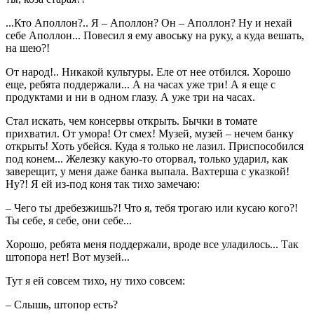
...Кто Аполлон?.. Я – Аполлон? Он – Аполлон? Ну и нехай
себе Аполлон... Повесил я ему авоську на руку, а куда вешать,
на шею?!
От народ!.. Никакой культуры. Еле от нее отбился. Хорошо
еще, ребята поддержали... А на часах уже три! А я еще с
продуктами и ни в одном глазу. А уже три на часах.
Стал искать, чем консервы открыть. Бычки в томате
прихватил. От умора! От смех! Музей, музей – нечем банку
открыть! Хоть убейся. Куда я только не лазил. Приспособился
под конем... Железку какую-то оторвал, только ударил, как
заверещит, у меня даже банка выпала. Вахтерша с указкой!
Ну?! Я ей из-под коня так тихо замечаю:
– Чего ты дребезжишь?! Что я, тебя трогаю или кусаю кого?!
Ты себе, я себе, они себе...
Хорошо, ребята меня поддержали, вроде все уладилось... Так
штопора нет! Вот музей...
Тут я ей совсем тихо, ну тихо совсем:
– Слышь, штопор есть?