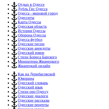
Отдых в Одессе
Дубль Гис Одесса
Одесса - мировой город
Одесситы
Карта Одессы
Одесская область
История Одессы
Оборона Одессы
Одесса футбол
Одесские песни
Одесские анекдоты
Одесский юмор
Стихи Бориса Барского
Миниатюра Жванецкого
Жванецкий онлайн
Как на Дерибасовской
Юморина
Одесский словарь
Одесский язык
Стихи про Одессу
Одесские диалоги
Одесские рассказы
Одесские рецепты