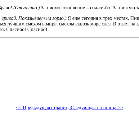
Браво!
(Отчаянно.)
За плохое отопление – спа-си-бо! За низкую з
 гривой. Показывает на горло.)
Я еще сегодня в трех местах. Пиш
ься лучшим смехом в мире, смехом сквозь море слез. В ответ на
что. Спасибо! Спасибо!
<< Предыдущая страница
Следующая страница >>