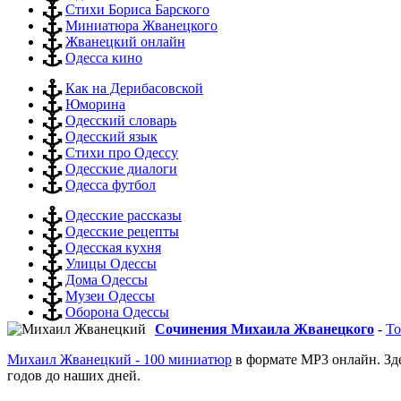
Стихи Бориса Барского
Миниатюра Жванецкого
Жванецкий онлайн
Одесса кино
Как на Дерибасовской
Юморина
Одесский словарь
Одесский язык
Стихи про Одессу
Одесские диалоги
Одесса футбол
Одесские рассказы
Одесские рецепты
Одесская кухня
Улицы Одессы
Дома Одессы
Музеи Одессы
Оборона Одессы
Сочинения Михаила Жванецкого
-
То
Михаил Жванецкий - 100 миниатюр
в формате MP3 онлайн. Зд
годов до наших дней.