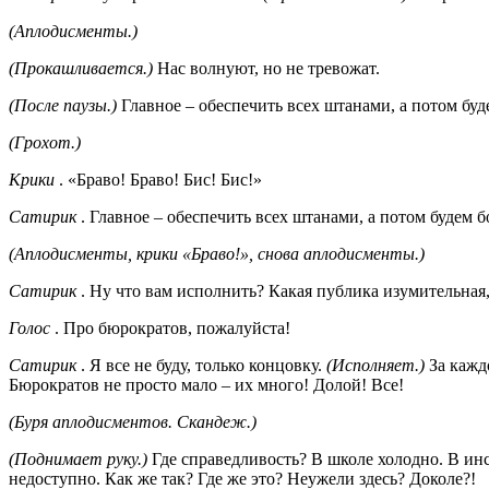
(Аплодисменты.)
(Прокашливается.)
Нас волнуют, но не тревожат.
(После паузы.)
Главное – обеспечить всех штанами, а потом буде
(Грохот.)
Крики
. «Браво! Браво! Бис! Бис!»
Сатирик
. Главное – обеспечить всех штанами, а потом будем б
(Аплодисменты, крики «Браво!», снова аплодисменты.)
Сатирик
. Ну что вам исполнить? Какая публика изумительная, 
Голос
. Про бюрократов, пожалуйста!
Сатирик
. Я все не буду, только концовку.
(Исполняет.)
За кажд
Бюрократов не просто мало – их много! Долой! Все!
(Буря аплодисментов. Скандеж.)
(Поднимает руку.)
Где справедливость? В школе холодно. В ин
недоступно. Как же так? Где же это? Неужели здесь? Доколе?!