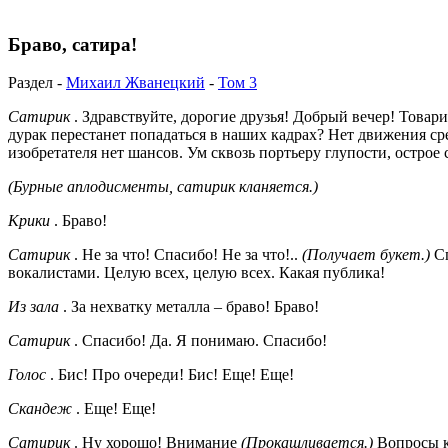
Браво, сатира!
Раздел -
Михаил Жванецкий
-
Том 3
Сатирик
. Здравствуйте, дорогие друзья! Добрый вечер! Товар
дурак перестанет попадаться в наших кадрах? Нет движения ср
изобретателя нет шансов. Ум сквозь портьеру глупости, острое
(Бурные аплодисменты, сатирик кланяется.)
Крики
. Браво!
Сатирик
. Не за что! Спасибо! Не за что!..
(Получает букет.)
С
вокалистами. Целую всех, целую всех. Какая публика!
Из зала
. За нехватку металла – браво! Браво!
Сатирик
. Спасибо! Да. Я понимаю. Спасибо!
Голос
. Бис! Про очереди! Бис! Еще! Еще!
Скандеж
. Еще! Еще!
Сатирик
. Ну хорошо! Внимание
(Прокашливается.)
Вопросы к