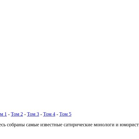
м 1
-
Том 2
-
Том 3
-
Том 4
-
Том 5
есь собраны самые известные сатирические монологи и юморис