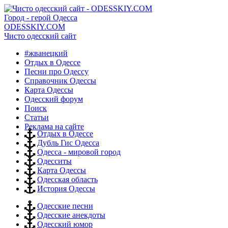
Город - герой Одесса
ODESSKIY.COM
Чисто одесский сайт
#жванецкий
Отдых в Одессе
Песни про Одессу
Справочник Одессы
Карта Одессы
Одесский форум
Поиск
Статьи
Реклама на сайте
Отдых в Одессе
Дубль Гис Одесса
Одесса - мировой город
Одесситы
Карта Одессы
Одесская область
История Одессы
Одесские песни
Одесские анекдоты
Одесский юмор