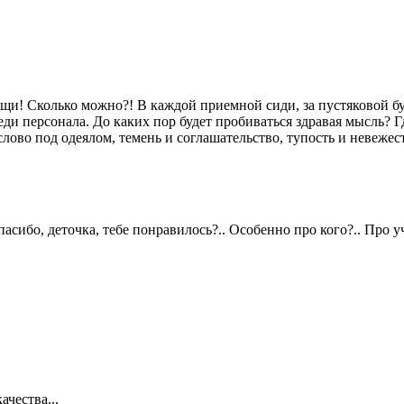
ищи! Сколько можно?! В каждой приемной сиди, за пустяковой бу
еди персонала. До каких пор будет пробиваться здравая мысль?
 слово под одеялом, темень и соглашательство, тупость и невеже
пасибо, деточка, тебе понравилось?.. Особенно про кого?.. Про 
ачества...