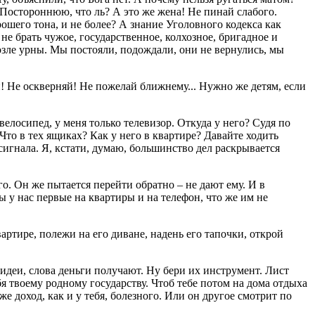
 Постороннюю, что ль? А это же жена! Не пинай слабого.
ошего тона, и не более? А знание Уголовного кодекса как
о не брать чужое, государственное, колхозное, бригадное и
возле урны. Мы постояли, подождали, они не вернулись, мы
! Не оскверняй! Не пожелай ближнему... Нужно же детям, если
велосипед, у меня только телевизор. Откуда у него? Судя по
Что в тех ящиках? Как у него в квартире? Давайте ходить
гнала. Я, кстати, думаю, большинство дел раскрывается
о. Он же пытается перейти обратно – не дают ему. И в
 у нас первые на квартиры и на телефон, что же им не
ртире, полежи на его диване, надень его тапочки, открой
 идеи, слова деньги получают. Ну бери их инструмент. Лист
я твоему родному государству. Чтоб тебе потом на дома отдыха
же доход, как и у тебя, болезного. Или он другое смотрит по