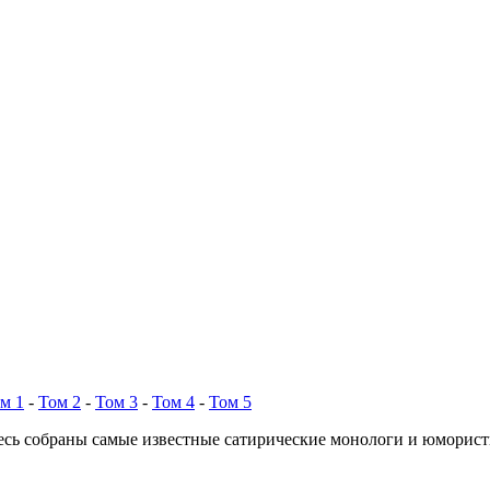
м 1
-
Том 2
-
Том 3
-
Том 4
-
Том 5
есь собраны самые известные сатирические монологи и юморис