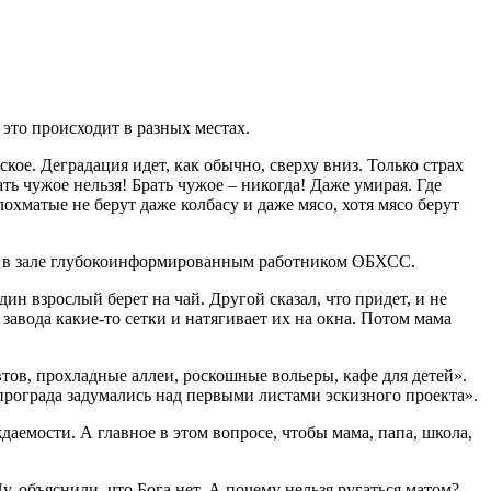
 это происходит в разных местах.
кое. Деградация идет, как обычно, сверху вниз. Только страх
ать чужое нельзя! Брать чужое – никогда! Даже умирая. Где
охматые не берут даже колбасу и даже мясо, хотя мясо берут
им в зале глубокоинформированным работником ОБХСС.
ин взрослый берет на чай. Другой сказал, что придет, и не
завода какие-то сетки и натягивает их на окна. Потом мама
тов, прохладные аллеи, роскошные вольеры, кафе для детей».
ипрограда задумались над первыми листами эскизного проекта».
аемости. А главное в этом вопросе, чтобы мама, папа, школа,
, объяснили, что Бога нет. А почему нельзя ругаться матом?