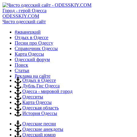
Город - герой Одесса
ODESSKIY.COM
Чисто одесский сайт
#жванецкий
Отдых в Одессе
Песни про Одессу
Справочник Одессы
Карта Одессы
Одесский форум
Поиск
Статьи
Реклама на сайте
Отдых в Одессе
Дубль Гис Одесса
Одесса - мировой город
Одесситы
Карта Одессы
Одесская область
История Одессы
Одесские песни
Одесские анекдоты
Одесский юмор