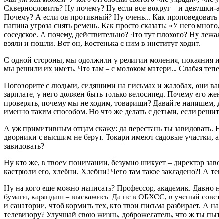
Сквернословить? Ну почему? Ну если все вокруг – и девушки-а
Почему? А если он противный? Ну очень... Как проповедовать т
папина угроза снять ремень. Как просто сказать: «У него много,
соседское. А почему, действительно? Что тут плохого? Ну леж
взяли и пошли. Вот он, Костенька с ним в институт ходит.
С одной стороны, мы одолжили у религии моления, покаяния и 
мы решили их иметь. Что там – с молоком матери... Слабая тепе
Поговорите с людьми, сидящими на письмах и жалобах, они вам 
зарплате, у него должен быть только велосипед. Почему его же
проверять, почему мы не ходим, товарищи? Давайте напишем, 
именно таким способом. Но что же делать с детьми, если решит
А уж примитивным отцам скажу: да перестань ты завидовать. Не
дворники с высшим не берут. Токари имеют садовые участки, а
завидовать?
Ну кто же, в твоем понимании, безумно шикует – директор зав
кастрюли его, хлебни. Хлебни! Чего там такое закладено?! А те
Ну на кого еще можно написать? Профессор, академик. Давно на
бумаги, карандаш – выскажись. Да не в ОБХСС, в ученый совет 
и санатории, чтоб кормить тех, кто твои письма разбирает. А на
телевизору? Улучшай свою жизнь, доброжелатель, что ж ты п