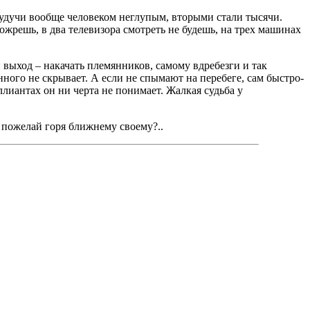
будучи вообще человеком неглупым, вторыми стали тысячи.
ожрешь, в два телевизора смотреть не будешь, на трех машинах
 выход – накачать племянников, самому вдребезги и так
ного не скрывает. А если не спымают на перебеге, сам быстро-
лиантах он ни черта не понимает. Жалкая судьба у
е пожелай горя ближнему своему?..