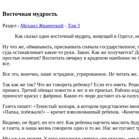
Восточная мудрость
Раздел -
Михаил Жванецкий
-
Том 3
Как сказал один восточный мудрец, живущий в Одессе, не
Ну что же, обманывать, присваивать сначала государственное, п
суда останавливает какие-то руки. Закон. Как же получается? Д
простые понятия? Воспитать овчарку в краденом ошейнике не бр
все.
Все это, конечно, наше эстрадное, утрированное. Не читать
Так как же так? Что же говорить ребенку? Если его иметь. Реши
пришел. Третий обещал повести в лес и не приехал. Районо изд
приносит краску с фабрики. Какие-то люди достают из-за пазу
Газета пишет: «Тенистый зоопарк, в котором представлено мно
«Папка, побежали!» – кричит взволнованный ребенок. «Конечно
Видимо, он будет, но его нет. Как ребенка научить мыслить бу
и газета, и наша жизнь говорили одно и то же. Нас же пугают
Мы уж как можем. У кого отголоски святого «не укради», «не у