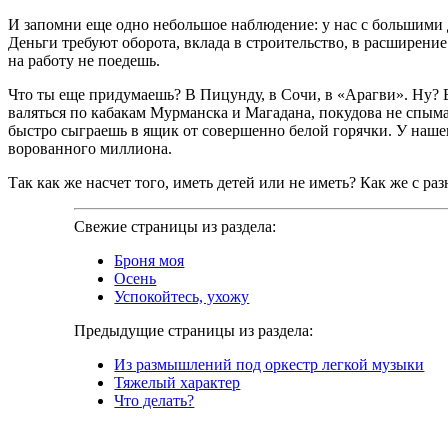
И запомни еще одно небольшое наблюдение: у нас с большими 
Деньги требуют оборота, вклада в строительство, в расширение
на работу не поедешь.
Что ты еще придумаешь? В Пицунду, в Сочи, в «Арагви». Ну? В
валяться по кабакам Мурманска и Магадана, покудова не спымаю
быстро сыграешь в ящик от совершенно белой горячки. У нашего
ворованного миллиона.
Так как же насчет того, иметь детей или не иметь? Как же с р
Свежие страницы из раздела:
Броня моя
Осень
Успокойтесь, ухожу
Предыдущие страницы из раздела:
Из размышлений под оркестр легкой музыки
Тяжелый характер
Что делать?