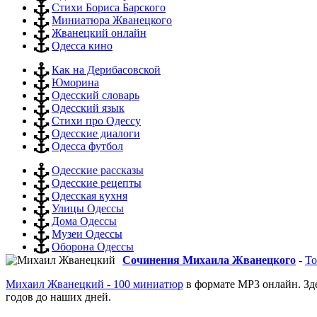
Стихи Бориса Барского
Миниатюра Жванецкого
Жванецкий онлайн
Одесса кино
Как на Дерибасовской
Юморина
Одесский словарь
Одесский язык
Стихи про Одессу
Одесские диалоги
Одесса футбол
Одесские рассказы
Одесские рецепты
Одесская кухня
Улицы Одессы
Дома Одессы
Музеи Одессы
Оборона Одессы
Сочинения Михаила Жванецкого
-
То
Михаил Жванецкий - 100 миниатюр
в формате MP3 онлайн. Зд
годов до наших дней.