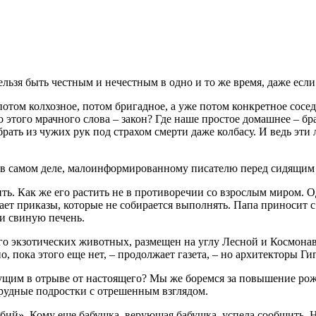
льзя быть честным и нечестным в одно и то же время, даже если
отом колхозное, потом бригадное, а уже потом конкретное соседс
о этого мрачного слова – закон? Где наше простое домашнее – бр
ать из чужих рук под страхом смерти даже колбасу. И ведь эти л
 же, в самом деле, малоинформированному писателю перед сидящ
ть. Как же его растить не в противоречии со взрослым миром. Од
ает приказы, которые не собирается выполнять. Папа приносит с 
хи свиную печень.
го экзотических животных, размещен на углу Лесной и Космонав
, пока этого еще нет, – продолжает газета, – но архитекторы Г
дущим в отрыве от настоящего? Мы же боремся за повышение рожд
 трудные подростки с отрешенным взглядом.
бий». Кому еще бабушка, верующая бабушка, успела сообщить. Ну