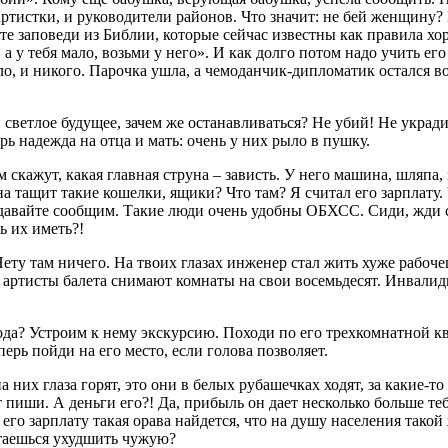
ртистки, и руководители районов. Что значит: не бей женщину?
е заповеди из Библии, которые сейчас известны как правила хор
 а у тебя мало, возьми у него». И как долго потом надо учить ег
ало, и никого. Парочка ушла, а чемоданчик-дипломатик остался 
светлое будущее, зачем же останавливаться? Не убий! Не укради
рь надежда на отца и мать: очень у них рыло в пушку.
скажут, какая главная струна – зависть. У него машина, шляпа, 
на тащит такие кошелки, ящики? Что там? Я считал его зарплату. 
давайте сообщим. Такие люди очень удобны ОБХСС. Сиди, жди си
ь их иметь?!
ту там ничего. На твоих глазах инженер стал жить хуже рабочег
 артисты балета снимают комнаты на свои восемьдесят. Инвалиды
ода? Устроим к нему экскурсию. Походи по его трехкомнатной ква
перь пойди на его место, если голова позволяет.
 них глаза горят, это они в белых рубашечках ходят, за какие-то
пиши. А деньги его?! Да, прибыль он дает несколько больше теб
 его зарплату такая орава найдется, что на душу населения такой 
ытаешься ухудшить чужую?