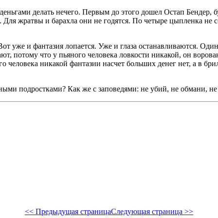
деньгами делать нечего. Первым до этого дошел Остап Бендер, 
. Для жратвы и барахла они не годятся. По четыре цыпленка не с
от уже и фантазия лопается. Уже и глаза останавливаются. Один
т, потому что у пьяного человека ловкости никакой, он ворован
 человека никакой фантазии насчет больших денег нет, а в брил
азными подростками? Как же с заповедями: не убий, не обмани, н
<< Предыдущая страница
Следующая страница >>