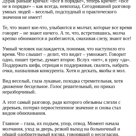
Дурак раньше кричал: «Все в порядке», теперь кричит: «Все
не в порядке» – как всегда, невпопад. Сегодняшний разговор
умных людей – веселый, подспудный и практического
значения не имеет!
Те, что знают кое-что, улыбаются и молчат, которые все время
говорят – не знают ничего. А те, что, встретившись, молча
крепко обнимаются и разбегаются, смахивая слезу, знают все!
Умный человек наслаждается, понимая, что наступило его
время. Что слышит – делит, что видит – умножает. Говорит
одно, пишет третье, думает второе. Вслух «нет», в урну «да».
Поддержать шефа, отрицая и поддерживая, свалить, набрать
очки, нахваливая конкурента. Хотя и дескать, якобы и мол.
Вид веселый, глаза лукавые, походка стремительная, хотя
движение бесцельное. Голос решительный, но приказ
неразборчивый.
А этот самый разговор, ради которого обезьяны слезли с
деревьев, потерял первостепенное значение и снова стал
видом обнюхивания.
Главное – глаза, их подъем, упор, отвод. Момент начала
молчания, уход за дверь, резкий выход на больничный и
общий одобрительный взгляд, говорящий о несогласии.