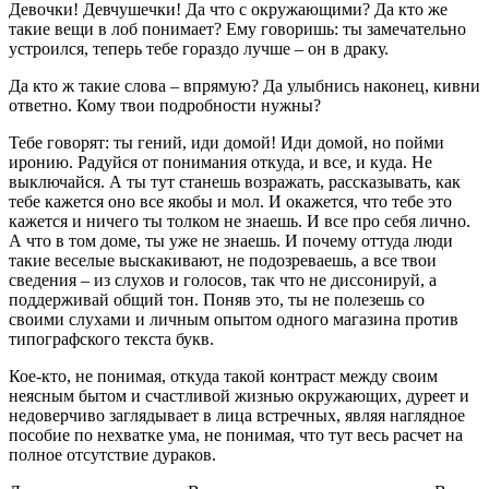
Девочки! Девчушечки! Да что с окружающими? Да кто же
такие вещи в лоб понимает? Ему говоришь: ты замечательно
устроился, теперь тебе гораздо лучше – он в драку.
Да кто ж такие слова – впрямую? Да улыбнись наконец, кивни
ответно. Кому твои подробности нужны?
Тебе говорят: ты гений, иди домой! Иди домой, но пойми
иронию. Радуйся от понимания откуда, и все, и куда. Не
выключайся. А ты тут станешь возражать, рассказывать, как
тебе кажется оно все якобы и мол. И окажется, что тебе это
кажется и ничего ты толком не знаешь. И все про себя лично.
А что в том доме, ты уже не знаешь. И почему оттуда люди
такие веселые выскакивают, не подозреваешь, а все твои
сведения – из слухов и голосов, так что не диссонируй, а
поддерживай общий тон. Поняв это, ты не полезешь со
своими слухами и личным опытом одного магазина против
типографского текста букв.
Кое-кто, не понимая, откуда такой контраст между своим
неясным бытом и счастливой жизнью окружающих, дуреет и
недоверчиво заглядывает в лица встречных, являя наглядное
пособие по нехватке ума, не понимая, что тут весь расчет на
полное отсутствие дураков.