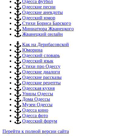
Одесса футбол
Одесские песни
Одесские анекдоты
Одесский юмор
Стихи Бориса Барского
Миниатюра Жванецкого
Жванецкий онлайн
Как на Дерибасовской
Юморина
Одесский словарь
Одесский язык
Стихи про Одессу
Одесские диалоги
Одесские рассказы
Одесские рецепты
Одесская кухня
Улицы Одессы
Дома Одессы
Музеи Одессы
Одесса кино
Одесса фото
Одесский форум
Перейти к полной версии сайта