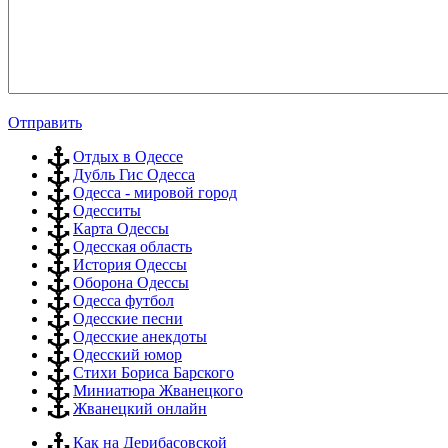
Отправить
Отдых в Одессе
Дубль Гис Одесса
Одесса - мировой город
Одесситы
Карта Одессы
Одесская область
История Одессы
Оборона Одессы
Одесса футбол
Одесские песни
Одесские анекдоты
Одесский юмор
Стихи Бориса Барского
Миниатюра Жванецкого
Жванецкий онлайн
Как на Дерибасовской