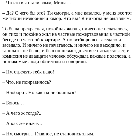
– Что-то вы стали злым, Миша…
– Да? С чего бы это? Ты смотри, а мне казалось у меня все тот
же тихий незлобивый юмор. Что вы? Я никогда не был злым.
То была прекрасная, покойная жизнь, ничего не печаталось,
он тихо и покойно жил на частные пожертвования в частной
беседе на частной квартире. А политбюро все заседало и
заседало. И ничего не печаталось, и ничего не выходило, и
зарплаты не было, и был он невыездным все пятьдесят лет, и
комиссия из двадцати человек обсуждала каждые полслова, а
незнакомые люди обнимали и говорили:
– Ну, стрелять тебя надо!
– Что, не понравилось?
– Наоборот. Но как ты не боишься?
– Боюсь…
– А чего ж тогда?..
– А как же иначе…
– Ну, смотри… Главное, не становись злым.