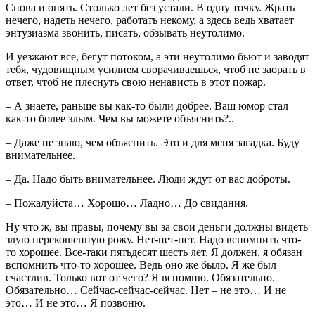
Снова и опять. Столько лет без устали. В одну точку. Жрать
нечего, надеть нечего, работать некому, а здесь ведь хватает
энтузиазма звонить, писать, обзывать неутолимо.
И уезжают все, бегут потоком, а эти неутолимо бьют и заводят
тебя, чудовищным усилием сворачиваешься, чтоб не заорать в
ответ, чтоб не плеснуть свою ненависть в этот пожар.
– А знаете, раньше вы как-то были добрее. Ваш юмор стал
как-то более злым. Чем вы можете объяснить?..
– Даже не знаю, чем объяснить. Это и для меня загадка. Буду
внимательнее.
– Да. Надо быть внимательнее. Люди ждут от вас доброты.
– Пожалуйста… Хорошо… Ладно… До свидания.
Ну что ж, вы правы, почему вы за свои деньги должны видеть
злую перекошенную рожу. Нет-нет-нет. Надо вспомнить что-
то хорошее. Все-таки пятьдесят шесть лет. Я должен, я обязан
вспомнить что-то хорошее. Ведь оно же было. Я же был
счастлив. Только вот от чего? Я вспомню. Обязательно.
Обязательно… Сейчас-сейчас-сейчас. Нет – не это… И не
это… И не это… Я позвоню.