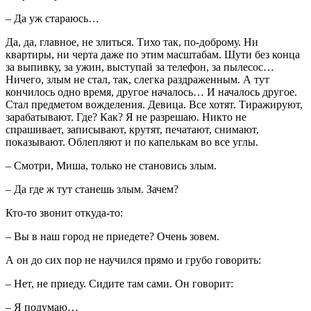
– Да уж стараюсь…
Да, да, главное, не злиться. Тихо так, по-доброму. Ни
квартиры, ни черта даже по этим масштабам. Шути без конца
за выпивку, за ужин, выступай за телефон, за пылесос…
Ничего, злым не стал, так, слегка раздраженным. А тут
кончилось одно время, другое началось… И началось другое.
Стал предметом вожделения. Девица. Все хотят. Тиражируют,
зарабатывают. Где? Как? Я не разрешаю. Никто не
спрашивает, записывают, крутят, печатают, снимают,
показывают. Облепляют и по капелькам во все углы.
– Смотри, Миша, только не становись злым.
– Да где ж тут станешь злым. Зачем?
Кто-то звонит откуда-то:
– Вы в наш город не приедете? Очень зовем.
А он до сих пор не научился прямо и грубо говорить:
– Нет, не приеду. Сидите там сами. Он говорит:
– Я подумаю…