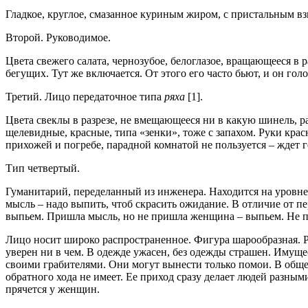
Гладкое, круглое, смазанное куриным жиром, с пристальным вз
Второй. Руководимое.
Цвета свежего салата, чернозубое, белоглазое, вращающееся в 
бегущих. Тут же включается. От этого его часто бьют, и он голо
Третий. Лицо передаточное типа
ряха
[1].
Цвета свеклы в разрезе, не вмещающееся ни в какую шинель, раз
щелевидные, красные, типа «зенки», тоже с запахом. Руки крас
прихожей и погребе, парадной комнатой не пользуется – ждет ге
Тип четвертый.
Гуманитарий, переделанный из инженера. Находится на уровне 
мысль – надо выпить, чтоб скрасить ожидание. В отличие от 
выпьем. Пришла мысль, но не пришла женщина – выпьем. Не п
Лицо носит широко распространенное. Фигура шарообразная. Рук
уверен ни в чем. В одежде ужасен, без одежды страшен. Имущес
своими грабителями. Они могут вынести только помои. В общем
обратного хода не имеет. Ее приход сразу делает людей разным
прячется у женщин.