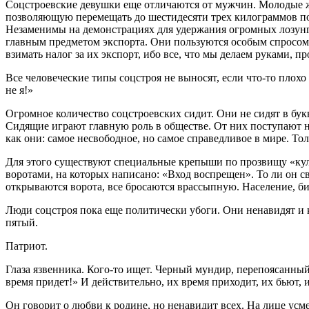
Соцстроевские девушки еще отличаются от мужчин. Молодые 
позволяющую перемещать до шестидесяти трех килограммов поле
Незаменимы на демонстрациях для удержания огромных лозунгов
главным предметом экспорта. Они пользуются особым спросом 
взимать налог за их экспорт, ибо все, что мы делаем руками, п
Все человеческие типы соцстроя не выносят, если что-то плох
не я!»
Огромное количество соцстроевских сидит. Они не сидят в бук
Сидящие играют главную роль в обществе. От них поступают н
как они: самое несвободное, но самое справедливое в мире. Т
Для этого существуют специальные крепыши по прозвищу «кульк
воротами, на которых написано: «Вход воспрещен». То ли он св
открываются ворота, все бросаются врассыпную. Население, бит
Люди соцстроя пока еще политически убоги. Они ненавидят и 
пятый.
Патриот.
Глаза язвенника. Кого-то ищет. Черный мундир, перепоясанны
время придет!» И действительно, их время приходит, их бьют, и
Он говорит о любви к родине, но ненавидит всех. На лице усме