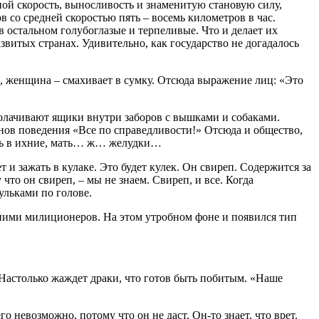
 скорость, выносливость и знаменитую становую силу,
 со средней скоростью пять – восемь километров в час.
 остальном голубоглазые и терпеливые. Что и делает их
итых странах. Удивительно, как государство не догадалось
ом, женщина – смахивает в сумку. Отсюда выражение лиц: «Это
сколачивают ящики внутри заборов с вышками и собаками.
нов поведения «Все по справедливости!» Отсюда и общество,
рить в ихние, мать… ж… желудки…
и зажать в кулаке. Это будет кулек. Он свиреп. Содержится за
что он свиреп, – мы не знаем. Свиреп, и все. Когда
ульками по голове.
 ними милиционеров. На этом утробном фоне и появился тип
Настолько жаждет драки, что готов быть побитым. «Наше
 невозможно, потому что он не даст. Он-то знает, что врет.