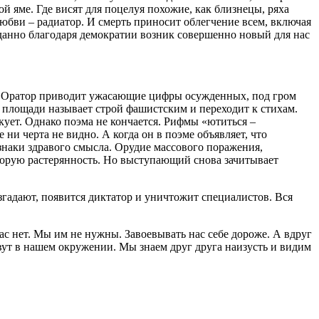
ной яме. Где висят для поцелуя похожие, как близнецы, ряха
 любви – радиатор. И смерть приносит облегчение всем, включая
иданно благодаря демократии возник совершенно новый для нас
не. Оратор приводит ужасающие цифры осужденных, под гром
й площади называет строй фашистским и переходит к стихам.
кует. Однако поэма не кончается. Рифмы «ютиться –
ни черта не видно. А когда он в поэме объявляет, что
знаки здравого смысла. Орудие массового поражения,
оторую растерянность. Но выступающий снова зачитывает
азгадают, появится диктатор и уничтожит специалистов. Вся
нас нет. Мы им не нужны. Завоевывать нас себе дороже. А вдруг
ут в нашем окружении. Мы знаем друг друга наизусть и видим