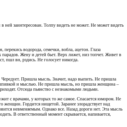
и в ней заинтересован. Толпу видеть не может. Не может видеть
, перекись водорода, семечки, вобла, ацетон. Глаза
парадов. Жену и детей бьет. Верх лижет, низ топчет. Живет в
т, пшл вн, рздись. Не голосует никогда.
. Чередует. Пришла мысль. Значит, надо выпить. Не пришла
 выпивкой и мыслью. Не пришла мысль, но пришла женщина –
риходят. Отсюда пьянство с незнакомыми людьми.
ужит с врачами, у которых то же самое. Спасается юмором. Не
-то женщин. Гордится нищетой. Заранее злорадствует над
овится невменяемым. Однако все. Назад дороги нет. Эта мысль
оводить. В ответственный момент скрывается, напивается,