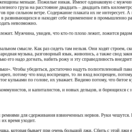
женщины меньше. Пожилые никак. Имеют одинаковую с мужчиной
зного груза на расстояние двадцать – двадцать пять километров
 при сильном ветре. Содержание плаката их не интересует. А в
в развивающихся и находят себе применение в промышленно разв
родать невозможно.
о лежит. Мужчина, увидев, что кто-то плохо лежит, ложится ряд
вальном смысле. Как раз сидеть там нельзя. Они ходят строем, 
ародная музыка, разговорный язык, живопись, а также свод зако
олько его надо догнать, набить рожу и эту справедливость внед
и». Чтобы убедиться, достаточно надуть полиэтиленовый пакет 
иреп, потому что вход воспрещен, то ли вход воспрещен, потому 
ое кульками по голове, их уважает. Видимо потому, что битое к
коммунистов, и капиталистов, и новых дельцов, и борющихся с
й ремнями для сдерживания взвинченных нервов. Руки чешутся. 
 их время уходит.
шка, которая бывает при очень большой лжи. Сбить с этой лжи его