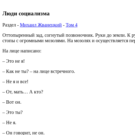
Люди социализма
Раздел -
Михаил Жванецкий
-
Том 4
Оттопыренный зад, согнутый позвоночник. Руки до земли. К р
стопы с огромными мозолями. На мозолях и осуществляется п
На лице написано:
– Это не я!
– Как не ты? – на лице встречного.
– Не я и все!
– От, мать… А кто?
– Вот он.
– Это ты?
– Не я.
– Он говорит, не он.