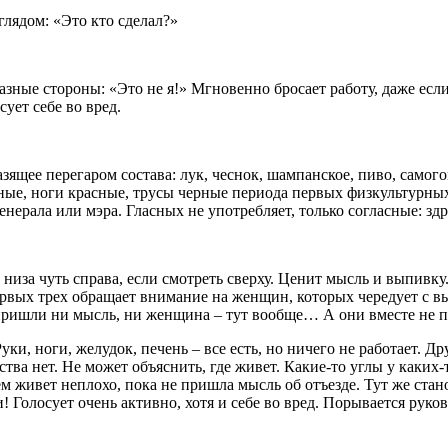
глядом: «Это кто сделал?»
разные стороны: «Это не я!» Мгновенно бросает работу, даже есл
сует себе во вред.
ящее перегаром состава: лук, чеснок, шампанское, пиво, самогон
ные, ноги красные, трусы черные периода первых физкультурных 
нерала или мэра. Гласных не употребляет, только согласные: здрс
низа чуть справа, если смотреть сверху. Ценит мысль и выпивку
первых трех обращает внимание на женщин, которых чередует с
ришли ни мысль, ни женщина – тут вообще… А они вместе не п
и, ноги, желудок, печень – все есть, но ничего не работает. Др
тва нет. Не может объяснить, где живет. Какие-то углы у каких
 живет неплохо, пока не пришла мысль об отъезде. Тут же стан
и! Голосует очень активно, хотя и себе во вред. Порывается рук