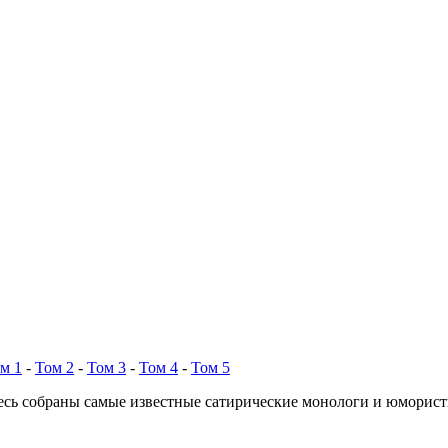
м 1
-
Том 2
-
Том 3
-
Том 4
-
Том 5
есь собраны самые известные сатирические монологи и юморис