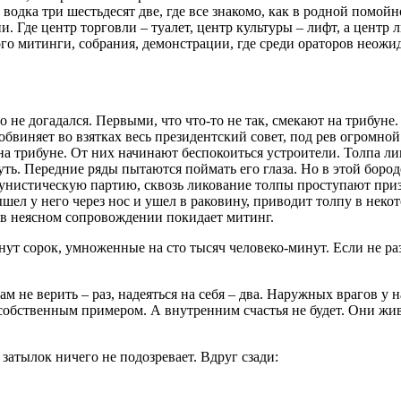
е водка три шестьдесят две, где все знакомо, как в родной помой
. Где центр торговли – туалет, центр культуры – лифт, а центр
ого митинги, собрания, демонстрации, где среди ораторов неож
 не догадался. Первыми, что что-то не так, смекают на трибу
бвиняет во взятках весь президентский совет, под рев огромно
а трибуне. От них начинают беспокоиться устроители. Толпа ли
. Передние ряды пытаются поймать его глаза. Но в этой бороде 
мунистическую партию, сквозь ликование толпы проступают при
ышел у него через нос и ушел в раковину, приводит толпу в нек
в неясном сопровождении покидает митинг.
инут сорок, умноженные на сто тысяч человеко-минут. Если не р
м не верить – раз, надеяться на себя – два. Наружных врагов у 
обственным примером. А внутренним счастья не будет. Они жив
 затылок ничего не подозревает. Вдруг сзади: