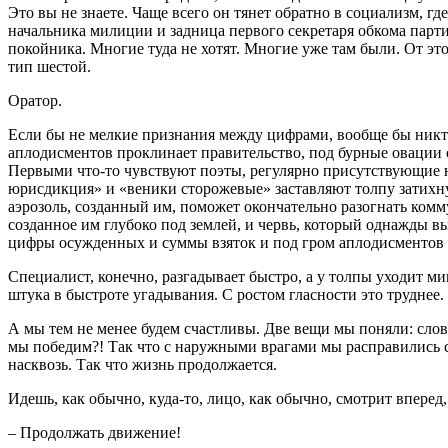
Это вы не знаете. Чаще всего он тянет обратно в социализм, гд
начальника милиции и задница первого секретаря обкома партии
покойника. Многие туда не хотят. Многие уже там были. От эт
тип шестой.
Оратор.
Если бы не мелкие признания между цифрами, вообще бы никто
аплодисментов проклинает правительство, под бурные овации о
Первыми что-то чувствуют поэты, регулярно присутствующие н
юрисдикция» и «веники сторожевые» заставляют толпу затихнуть
аэрозоль, созданный им, поможет окончательно разогнать ком
созданное им глубоко под землей, и червь, который однажды в
цифры осужденных и суммы взяток и под гром аплодисментов 
Специалист, конечно, разгадывает быстро, а у толпы уходит м
штука в быстроте угадывания. С ростом гласности это труднее.
А мы тем не менее будем счастливы. Две вещи мы поняли: слова
мы победим?! Так что с наружными врагами мы расправились с
насквозь. Так что жизнь продолжается.
Идешь, как обычно, куда-то, лицо, как обычно, смотрит вперед,
– Продолжать движение!