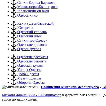
Стихи Бориса Барского
Миниатюра Жванецкого
Жванецкий онлайн
Одесса кино
Как на Дерибасовской
Юморина
Одесский словарь
Одесский язык
Стихи про Одессу
Одесские диалоги
Одесса футбол
Одесские рассказы
Одесские рецепты
Одесская кухня
Улицы Одессы
Дома Одессы
Музеи Одессы
Оборона Одессы
Сочинения Михаила Жванецкого
-
То
Михаил Жванецкий - 100 миниатюр
в формате MP3 онлайн. Зд
годов до наших дней.