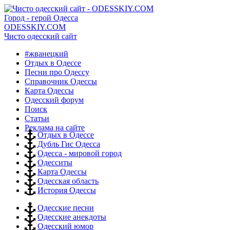
Город - герой Одесса
ODESSKIY.COM
Чисто одесский сайт
#жванецкий
Отдых в Одессе
Песни про Одессу
Справочник Одессы
Карта Одессы
Одесский форум
Поиск
Статьи
Реклама на сайте
Отдых в Одессе
Дубль Гис Одесса
Одесса - мировой город
Одесситы
Карта Одессы
Одесская область
История Одессы
Одесские песни
Одесские анекдоты
Одесский юмор