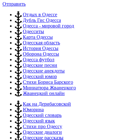
Отправить
Отдых в Одессе
Дубль Гис Одесса
Одесса - мировой город
Одесситы
Карта Одессы
Одесская область
История Одессы
Оборона Одессы
Одесса футбол
Одесские песни
Одесские анекдоты
Одесский юмор
Стихи Бориса Барского
Миниатюра Жванецкого
Жванецкий онлайн
Как на Дерибасовской
Юморина
Одесский словарь
Одесский язык
Стихи про Одессу
Одесские диалоги
Одесские рассказы