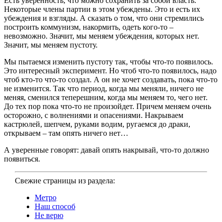
Есть уверенность, что можно сохранить за собой власть.
Некоторые члены партии в этом убеждены. Это и есть их
убеждения и взгляды. А сказать о том, что они стремились
построить коммунизм, накормить, одеть кого-то –
невозможно. Значит, мы меняем убеждения, которых нет.
Значит, мы меняем пустоту.
Мы пытаемся изменить пустоту так, чтобы что-то появилось.
Это интересный эксперимент. Но чтоб что-то появилось, надо
чтоб кто-то что-то создал. А он не хочет создавать, пока что-то
не изменится. Так что период, когда мы меняли, ничего не
меняя, сменился теперешним, когда мы меняем то, чего нет.
До тех пор пока что-то не произойдет. Причем меняем очень
осторожно, с волнениями и опасениями. Накрываем
кастрюлей, шепчем, руками водим, ругаемся до драки,
открываем – там опять ничего нет…
А уверенные говорят: давай опять накрывай, что-то должно
появиться.
Свежие страницы из раздела:
Метро
Наш способ
Не верю