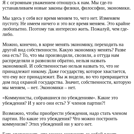
Я с огромным уважением отношусь к нам. Мы где-то
устанавливаем новые законы физики, философии, экономики.
Мы здесь у себя все время меняем то, чего нет. Изменяем
пустоту. Не имеем ничего и это все время меняем. Это крайне
любопытно. Поэтому так интересно жить. Пожалуй, чем где-
либо.
Можно, конечно, в корне менять экономику, переходить на
другой вид собственности. Какую экономику менять? Разве
она есть? То, что мы производили, свозили, а оттуда нам
распределяли и развозили обратно, нельзя назвать
экономикой. И собственностью нельзя назвать то, что не
принадлежит никому. Даже государству, которое хвастается,
что ему все принадлежит. Вы ж видели, во что превращается
дом под охраной государства. Значит, собственности, которую
мы меняем, – нет. Экономики – нет.
«Коммунисты, собравшиеся по убеждениям». Какие это
убеждения? И у кого они есть? У членов партии?!
Возможно, чтобы приобрести убеждения, надо стать членом
партии. Но какие это убеждения? Что можно построить
коммунизм? Этих убеждений ни у кого нет.