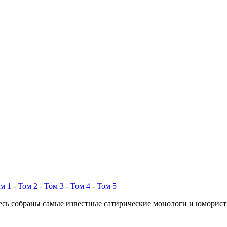
м 1
-
Том 2
-
Том 3
-
Том 4
-
Том 5
есь собраны самые известные сатирические монологи и юморис