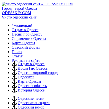
Город - герой Одесса
ODESSKIY.COM
Чисто одесский сайт
#жванецкий
Отдых в Одессе
Песни про Одессу
Справочник Одессы
Карта Одессы
Одесский форум
Поиск
Статьи
Реклама на сайте
Отдых в Одессе
Дубль Гис Одесса
Одесса - мировой город
Одесситы
Карта Одессы
Одесская область
История Одессы
Одесские песни
Одесские анекдоты
Одесский юмор