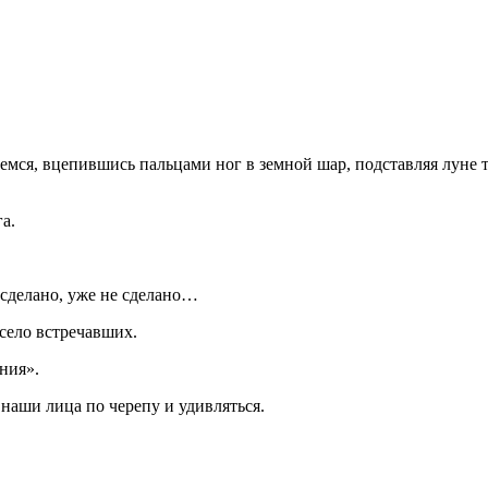
ся, вцепившись пальцами ног в земной шар, подставляя луне то
а.
 сделано, уже не сделано…
село встречавших.
ния».
 наши лица по черепу и удивляться.