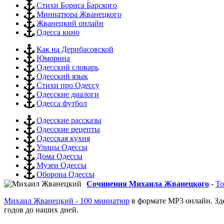
Стихи Бориса Барского
Миниатюра Жванецкого
Жванецкий онлайн
Одесса кино
Как на Дерибасовской
Юморина
Одесский словарь
Одесский язык
Стихи про Одессу
Одесские диалоги
Одесса футбол
Одесские рассказы
Одесские рецепты
Одесская кухня
Улицы Одессы
Дома Одессы
Музеи Одессы
Оборона Одессы
Сочинения Михаила Жванецкого
-
То
Михаил Жванецкий - 100 миниатюр
в формате MP3 онлайн. Зд
годов до наших дней.