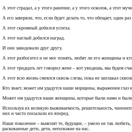
А этот страдал, а у этого ранение, а у этого осколок, а этот муч
А его заверяли, что, если будет делать то, что обещает, один раз 
А этот скромный добился успеха.
А этот наглый добился наград.
И они завидовали друг другу.
А этот разбогател и не мог понять, любят ли его женщины и к
А этот тридцать лет говорил жене – вот увидишь, мы будем сча
А этот всю жизнь смеялся сквозь слезы, пока не заплакал сквозь
Кто знает, может им удадутся наши морщины, выражения глаз и 
Может им удадутся наши женщины, которые были нами и были 
Используя их великую выживаемость, решительность, чинонеп
них и часто посылали их вперед.
Наше поколение – выяснят те, будущие, – умело не так любить,
раскованные дети, дети, непохожие на нас.