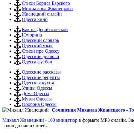
Стихи Бориса Барского
Миниатюра Жванецкого
Жванецкий онлайн
Одесса кино
Как на Дерибасовской
Юморина
Одесский словарь
Одесский язык
Стихи про Одессу
Одесские диалоги
Одесса футбол
Одесские рассказы
Одесские рецепты
Одесская кухня
Улицы Одессы
Дома Одессы
Музеи Одессы
Оборона Одессы
Сочинения Михаила Жванецкого
-
То
Михаил Жванецкий - 100 миниатюр
в формате MP3 онлайн. Зд
годов до наших дней.