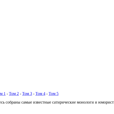
м 1
-
Том 2
-
Том 3
-
Том 4
-
Том 5
есь собраны самые известные сатирические монологи и юморис