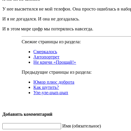
У нее высветился не мой телефон. Она просто ошиблась в набор
И я не догадался. И она не догадалась.
И в этом мире цифр мы потерялись навсегда.
Свежие страницы из раздела:
Смеркалось
Автопортрет
Не кричи «Прощай!»
Предыдущие страницы из раздела:
Юмор плюс доброта
Как шутить?
Уле-уле-цып-цып
Добавить комментарий
Имя (обязательное)