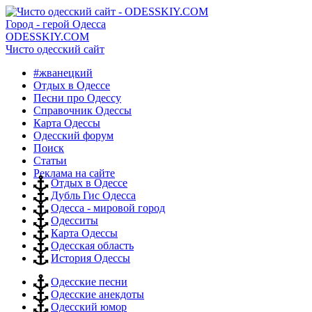
Город - герой Одесса
ODESSKIY.COM
Чисто одесский сайт
#жванецкий
Отдых в Одессе
Песни про Одессу
Справочник Одессы
Карта Одессы
Одесский форум
Поиск
Статьи
Реклама на сайте
Отдых в Одессе
Дубль Гис Одесса
Одесса - мировой город
Одесситы
Карта Одессы
Одесская область
История Одессы
Одесские песни
Одесские анекдоты
Одесский юмор