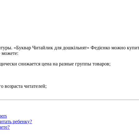
уры. «Буквар Читайлик для дошкільнят» Федієнко можно купить
е можете:
одически снижается цена на разные группы товаров;
о возраста читателей;
ers
итать ребенку?
нете?