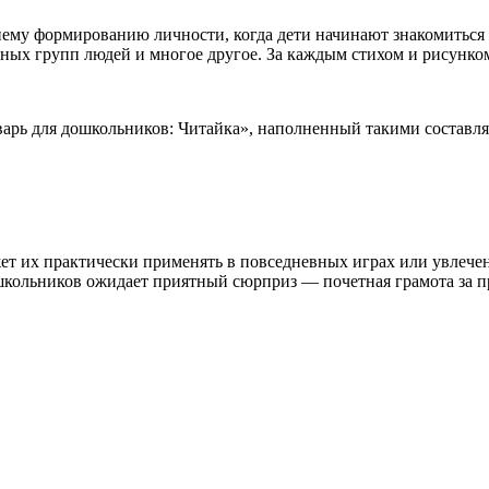
ему формированию личности, когда дети начинают знакомиться с
ных групп людей и многое другое. За каждым стихом и рисунко
варь для дошкольников: Читайка», наполненный такими состав
ет их практически применять в повседневных играх или увлечени
школьников ожидает приятный сюрприз — почетная грамота за п