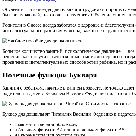
Обучение — это всегда длительный и трудоемкий процесс. Чело
быть изнуряющей, но это легко изменить. Обучение станет ин
Родители в Одессе всегда заботятся о здоровье и благополучии
интеллектуального развития малыша, важно не нарушить его 
Большое количество занятий, психологическое давление — все
решение, как получить качественные знания до первого похода
проявлению интеллектуальных способностей ребенка, но и раск
Полезные функции Букваря
Занятия с ребенком, начатые в раннем возрасте, не только даю
родителей и детей с Букварем Василия Федиенко подготовит б
Буквар для дошкільнят Читайлик Василий Федиенко в издатель
с мягкой и твердой обложкой;
в большом формате А4 или в маленьком формате А5;
на украинском или русском языке.