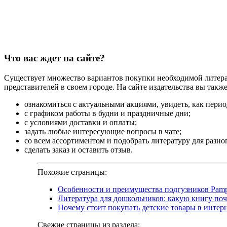
Что вас ждет на сайте?
Существует множество вариантов покупки необходимой литерат
представителей в своем городе. На сайте издательства вы такж
ознакомиться с актуальными акциями, увидеть, как пери
с графиком работы в будни и праздничные дни;
с условиями доставки и оплаты;
задать любые интересующие вопросы в чате;
со всем ассортиментом и подобрать литературу для разног
сделать заказ и оставить отзыв.
Похожие страницы:
Особенности и преимущества подгузников Pamp
Литература для дошкольников: какую книгу поч
Почему стоит покупать детские товары в интер
Свежие страницы из раздела: