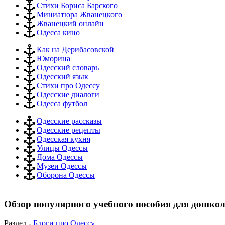
Стихи Бориса Барского
Миниатюра Жванецкого
Жванецкий онлайн
Одесса кино
Как на Дерибасовской
Юморина
Одесский словарь
Одесский язык
Стихи про Одессу
Одесские диалоги
Одесса футбол
Одесские рассказы
Одесские рецепты
Одесская кухня
Улицы Одессы
Дома Одессы
Музеи Одессы
Оборона Одессы
Обзор популярного учебного пособия для дошко
Раздел -
Блоги про Одессу