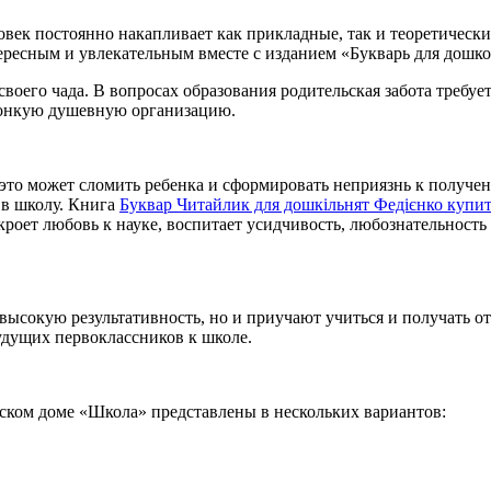
век постоянно накапливает как прикладные, так и теоретические
тересным и увлекательным вместе с изданием «Букварь для дошко
 своего чада. В вопросах образования родительская забота требу
тонкую душевную организацию.
 это может сломить ребенка и сформировать неприязнь к получ
 в школу. Книга
Буквар Читайлик для дошкільнят Федієнко купит
роет любовь к науке, воспитает усидчивость, любознательность 
т высокую результативность, но и приучают учиться и получать от
удущих первоклассников к школе.
ском доме «Школа» представлены в нескольких вариантов: