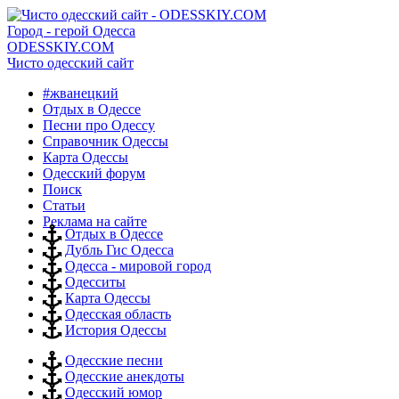
Город - герой Одесса
ODESSKIY.COM
Чисто одесский сайт
#жванецкий
Отдых в Одессе
Песни про Одессу
Справочник Одессы
Карта Одессы
Одесский форум
Поиск
Статьи
Реклама на сайте
Отдых в Одессе
Дубль Гис Одесса
Одесса - мировой город
Одесситы
Карта Одессы
Одесская область
История Одессы
Одесские песни
Одесские анекдоты
Одесский юмор