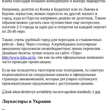
Киева благодаря большей конкуренции и выбору маршрутов.
Например, долетев из Киева в Будапешт или из Львова в
Берлин лоукостом, можно пересесть на другой лоукост в
город, куда из Одессы напрямую дешево не долетишь. Таким
образом можно сделать свое путешествие еще интереснее,
посетив 2-3 города за один раз и потратив на каждый перелет
по 20-40 евро.
Также, очень удобный город для пересадок и стыковочных
рейсов - Баку. Через столицу Азербайджана популярные
авиалинии проложили низкобюджетные линии перевозок.
Дешёвые билеты лучше искать на сайте «Trips»
http://www.trips.az/ru
, так как на нём официальные компании
часто проводят промо-акции.
Если вы пользуетесь твиттером или телеграмом, то советую
подписываться на специальные каналы и официальные
страницы авиакомпаний, которые регулярно публикуют
привлекательные предложения с доступными ценами.
Лоукостеры в Украине