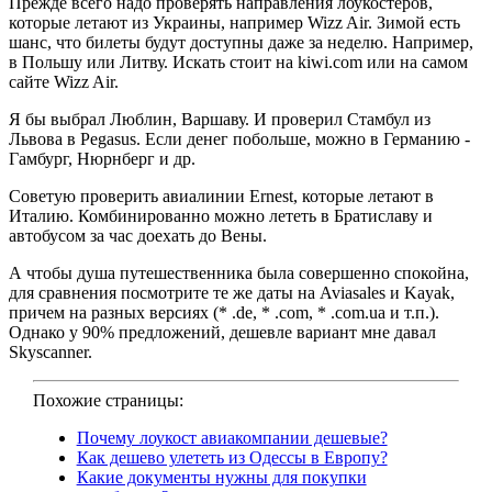
Прежде всего надо проверять направления лоукостеров,
которые летают из Украины, например Wizz Air. Зимой есть
шанс, что билеты будут доступны даже за неделю. Например,
в Польшу или Литву. Искать стоит на kiwi.com или на самом
сайте Wizz Air.
Я бы выбрал Люблин, Варшаву. И проверил Стамбул из
Львова в Pegasus. Если денег побольше, можно в Германию -
Гамбург, Нюрнберг и др.
Советую проверить авиалинии Ernest, которые летают в
Италию. Комбинированно можно лететь в Братиславу и
автобусом за час доехать до Вены.
А чтобы душа путешественника была совершенно спокойна,
для сравнения посмотрите те же даты на Aviasales и Kayak,
причем на разных версиях (* .de, * .com, * .com.ua и т.п.).
Однако у 90% предложений, дешевле вариант мне давал
Skyscanner.
Похожие страницы:
Почему лоукост авиакомпании дешевые?
Как дешево улететь из Одессы в Европу?
Какие документы нужны для покупки