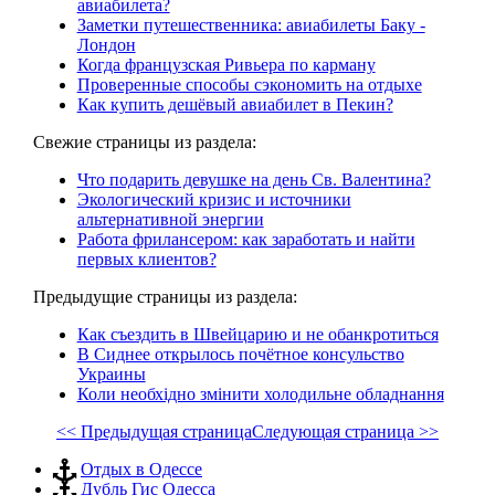
авиабилета?
Заметки путешественника: авиабилеты Баку -
Лондон
Когда французская Ривьера по карману
Проверенные способы сэкономить на отдыхе
Как купить дешёвый авиабилет в Пекин?
Свежие страницы из раздела:
Что подарить девушке на день Св. Валентина?
Экологический кризис и источники
альтернативной энергии
Работа фрилансером: как заработать и найти
первых клиентов?
Предыдущие страницы из раздела:
Как съездить в Швейцарию и не обанкротиться
В Сиднее открылось почётное консульство
Украины
Коли необхідно змінити холодильне обладнання
<< Предыдущая страница
Следующая страница >>
Отдых в Одессе
Дубль Гис Одесса