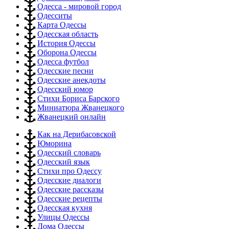
Одесса - мировой город
Одесситы
Карта Одессы
Одесская область
История Одессы
Оборона Одессы
Одесса футбол
Одесские песни
Одесские анекдоты
Одесский юмор
Стихи Бориса Барского
Миниатюра Жванецкого
Жванецкий онлайн
Как на Дерибасовской
Юморина
Одесский словарь
Одесский язык
Стихи про Одессу
Одесские диалоги
Одесские рассказы
Одесские рецепты
Одесская кухня
Улицы Одессы
Дома Одессы