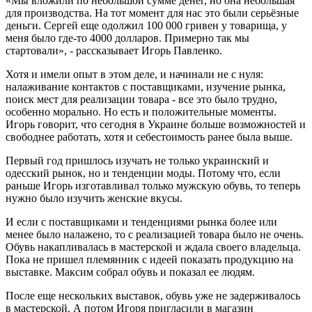
«Мы вложили по небольшой сумме денег, но она небольшая
для производства. На тот момент для нас это были серьёзные
деньги. Сергей еще одолжил 100 000 гривен у товарища, у
меня было где-то 4000 долларов. Примерно так мы
стартовали», - рассказывает Игорь Павленко.
Хотя и имели опыт в этом деле, и начинали не с нуля:
налаживание контактов с поставщиками, изучение рынка,
поиск мест для реализации товара - все это было трудно,
особенно морально. Но есть и положительные моменты.
Игорь говорит, что сегодня в Украине больше возможностей и
свободнее работать, хотя и себестоимость ранее была выше.
Первый год пришлось изучать не только украинский и
одесский рынок, но и тенденции моды. Потому что, если
раньше Игорь изготавливал только мужскую обувь, то теперь
нужно было изучить женские вкусы.
И если с поставщиками и тенденциями рынка более или
менее было налажено, то с реализацией товара было не очень.
Обувь накапливалась в мастерской и ждала своего владельца.
Пока не пришел племянник с идеей показать продукцию на
выставке. Максим собрал обувь и показал ее людям.
После еще нескольких выставок, обувь уже не задерживалось
в мастерской. А потом Игоря пригласили в магазин