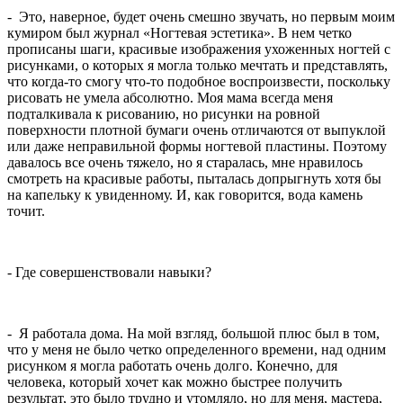
- Это, наверное, будет очень смешно звучать, но первым моим
кумиром был журнал «Ногтевая эстетика». В нем четко
прописаны шаги, красивые изображения ухоженных ногтей с
рисунками, о которых я могла только мечтать и представлять,
что когда-то смогу что-то подобное воспроизвести, поскольку
рисовать не умела абсолютно. Моя мама всегда меня
подталкивала к рисованию, но рисунки на ровной
поверхности плотной бумаги очень отличаются от выпуклой
или даже неправильной формы ногтевой пластины. Поэтому
давалось все очень тяжело, но я старалась, мне нравилось
смотреть на красивые работы, пыталась допрыгнуть хотя бы
на капельку к увиденному. И, как говорится, вода камень
точит.
- Где совершенствовали навыки?
- Я работала дома. На мой взгляд, большой плюс был в том,
что у меня не было четко определенного времени, над одним
рисунком я могла работать очень долго. Конечно, для
человека, который хочет как можно быстрее получить
результат, это было трудно и утомляло, но для меня, мастера,