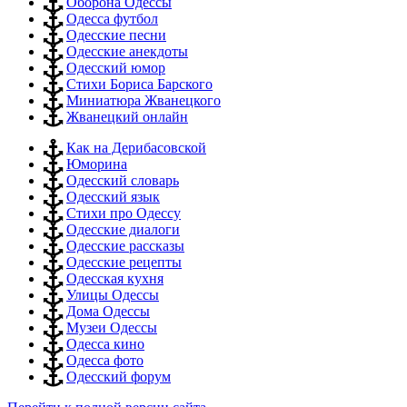
Оборона Одессы
Одесса футбол
Одесские песни
Одесские анекдоты
Одесский юмор
Стихи Бориса Барского
Миниатюра Жванецкого
Жванецкий онлайн
Как на Дерибасовской
Юморина
Одесский словарь
Одесский язык
Стихи про Одессу
Одесские диалоги
Одесские рассказы
Одесские рецепты
Одесская кухня
Улицы Одессы
Дома Одессы
Музеи Одессы
Одесса кино
Одесса фото
Одесский форум