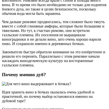
континенте. Римляне всегда брали с собой в походы много
вина. В то время это было необходимо не только для поднятия
боевого духа, но также в целях безопасности, поскольку
обычная вода могла быть заражена.
Чем дальше римляне продвигались, тем сложнее было тянуть
вместе с собой глиняные амфоры, которые были большими и
тяжелыми. Но тут, к счастью римлян, они встретили
галльские племена. Их поселения не выращивали
виноградники и не делали вино, зато очень хорошо варили
пиво. И сохранили именно в деревянных бочках.
Завоеватели быстро обратили внимание на это изобретение и
решили его перенять. Параллельно с этим римляне начали
насаждать винодельческую культуру на восторженные
галльские племена.
Почему именно дуб?
Идея хранить вино в бочках оказалась очень удобной и
практичной, но почему выбор остановился именно на
дубовой таре?