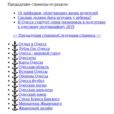
Предыдущие страницы из раздела:
10 лайфхаков, облегчающих жизнь родителей
Сколько должно быть игрушек у ребенка?
В Одессе стартует серия тренировок в подготовке
к одесскому полумарафону 2019
<< Предыдущая страница
Следующая страница >>
Отдых в Одессе
Дубль Гис Одесса
Одесса - мировой город
Одесситы
Карта Одессы
Одесская область
История Одессы
Оборона Одессы
Одесса футбол
Одесские песни
Одесские анекдоты
Одесский юмор
Стихи Бориса Барского
Миниатюра Жванецкого
Жванецкий онлайн