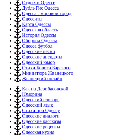
Отдых в Одессе
Дубль Гис Одесса
Одесса - мировой город
Одесситы
Карта Одессы
Одесская область
История Одессы
Оборона Одессы
Одесса футбол
Одесские песни
Одесские анекдоты
Одесский юмор
Стихи Бориса Барского
Миниатюра Жванецкого
Жванецкий онлайн
Как на Дерибасовской
Юморина
Одесский словарь
Одесский язык
Стихи про Одессу
Одесские диалоги
Одесские рассказы
Одесские рецепты
Одесская кухня