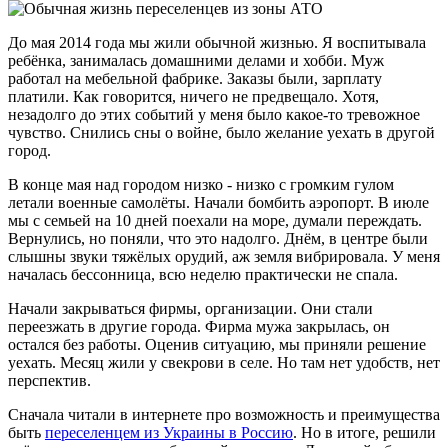
До мая 2014 года мы жили обычной жизнью. Я воспитывала
ребёнка, занималась домашними делами и хобби. Муж
работал на мебельной фабрике. Заказы были, зарплату
платили. Как говорится, ничего не предвещало. Хотя,
незадолго до этих событий у меня было какое-то тревожное
чувство. Снились сны о войне, было желание уехать в другой
город.
В конце мая над городом низко - низко с громким гулом
летали военные самолёты. Начали бомбить аэропорт. В июле
мы с семьей на 10 дней поехали на море, думали переждать.
Вернулись, но поняли, что это надолго. Днём, в центре были
слышны звуки тяжёлых орудий, аж земля вибрировала. У меня
началась бессонница, всю неделю практически не спала.
Начали закрываться фирмы, организации. Они стали
переезжать в другие города. Фирма мужа закрылась, он
остался без работы. Оценив ситуацию, мы приняли решение
уехать. Месяц жили у свекрови в селе. Но там нет удобств, нет
перспектив.
Сначала читали в интернете про возможность и преимущества
быть
переселенцем из Украины в Россию
. Но в итоге, решили