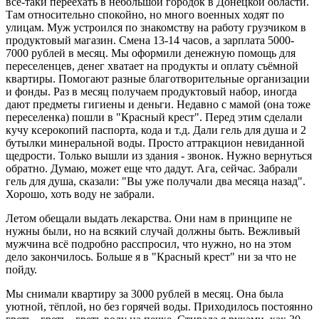
всё-таки переехать в небольшой городок в Донецкой области.
Там относительно спокойно, но много военных ходят по
улицам. Муж устроился по знакомству на работу грузчиком в
продуктовый магазин. Смена 13-14 часов, а зарплата 5000-
7000 рублей в месяц. Мы оформили денежную помощь для
переселенцев, денег хватает на продукты и оплату съёмной
квартиры. Помогают разные благотворительные организации
и фонды. Раз в месяц получаем продуктовый набор, иногда
дают предметы гигиены и деньги. Недавно с мамой (она тоже
переселенка) пошли в "Красный крест". Перед этим сделали
кучу ксерокопий паспорта, кода и т.д. Дали гель для душа и 2
бутылки минеральной воды. Просто аттракцион невиданной
щедрости. Только вышли из здания - звонок. Нужно вернуться
обратно. Думаю, может еще что дадут. Ага, сейчас. Забрали
гель для душа, сказали: "Вы уже получали два месяца назад".
Хорошо, хоть воду не забрали.
Летом обещали выдать лекарства. Они нам в принципе не
нужны были, но на всякий случай должны быть. Вежливый
мужчина всё подробно расспросил, что нужно, но на этом
дело закончилось. Больше я в "Красный крест" ни за что не
пойду.
Мы снимали квартиру за 3000 рублей в месяц. Она была
уютной, тёплой, но без горячей воды. Приходилось постоянно