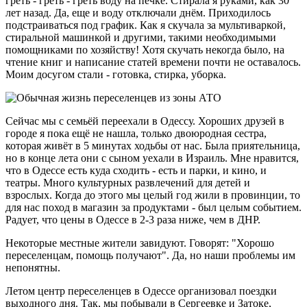
греть - греть - греть воду на печке. Стирала я руками, как 30
лет назад. Да, еще и воду отключали днём. Приходилось
подстраиваться под график. Как я скучала за мультиваркой,
стиральной машинкой и другими, такими необходимыми
помощниками по хозяйству! Хотя скучать некогда было, на
чтение книг и написание статей времени почти не оставалось.
Моим досугом стали - готовка, стирка, уборка.
Сейчас мы с семьёй переехали в Одессу. Хороших друзей в
городе я пока ещё не нашла, только двоюродная сестра,
которая живёт в 5 минутах ходьбы от нас. Была приятельница,
но в конце лета они с сыном уехали в Израиль. Мне нравится,
что в Одессе есть куда сходить - есть и парки, и кино, и
театры. Много культурных развлечений для детей и
взрослых. Когда до этого мы целый год жили в провинции, то
для нас поход в магазин за продуктами - был целым событием.
Радует, что цены в Одессе в 2-3 раза ниже, чем в ДНР.
Некоторые местные жители завидуют. Говорят: "Хорошо
переселенцам, помощь получают". Да, но наши проблемы им
непонятны.
Летом центр переселенцев в Одессе организовал поездки
выходного дня. Так, мы побывали в Сергеевке и Затоке,