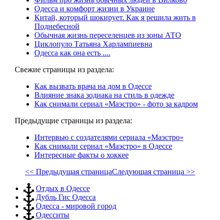
Одесса и комфорт жизни в Украине
Китай, который шокирует. Как я решила жить в
Поднебесной
Обычная жизнь переселенцев из зоны АТО
Циклопуло Татьяна Харлампиевна
Одесса как она есть ....
Свежие страницы из раздела:
Как вызвать врача на дом в Одессе
Влияние знака зодиака на стиль в одежде
Как снимали сериал «Маэстро» - фото за кадром
Предыдущие страницы из раздела:
Интервью с создателями сериала «Маэстро»
Как снимали сериал «Маэстро» в Одессе
Интересные факты о хоккее
<< Предыдущая страница
Следующая страница >>
Отдых в Одессе
Дубль Гис Одесса
Одесса - мировой город
Одесситы