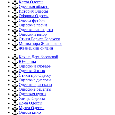
Карта Одессы
Одесская область
История Одессы
Оборона Одессы
Одесса футбол
Одесские песни
Одесские анекдоты
Одесский юмор
Стихи Бориса Барского
Миниатюра Жванецкого
Жванецкий онлайн
Как на Дерибасовской
Юморина
Одесский словарь
Одесский язык
Стихи про Одессу
Одесские диалоги
Одесские рассказы
Одесские рецепты
Одесская кухня
Улицы Одессы
Дома Одессы
Музеи Одессы
Одесса кино